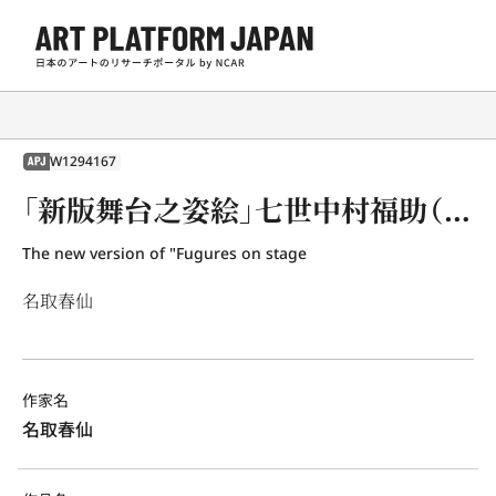
W1294167
APJ
「新版舞台之姿絵」七世中村福助（七世芝翫） 蔵前のお染
The new version of "Fugures on stage
名取春仙
作家名
名取春仙