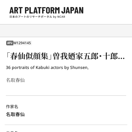
W1294145
APJ
「春仙似顔集」曽我廼家五郎・十郎 弥次郎兵衛・喜多八
36 portraits of Kabuki actors by Shunsen,
名取春仙
作家名
名取春仙