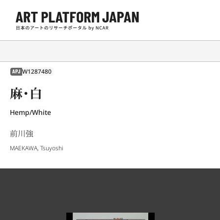
W1287480
APJ
麻・白
Hemp/White
前川強
MAEKAWA, Tsuyoshi