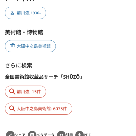
前川強
,
1936–
美術館・博物館
大阪中之島美術館
さらに検索
全国美術館収蔵品サーチ「SHŪZŌ」
前川強: 15件
大阪中之島美術館: 6075件
シェア
メタデータ
引用
PDF