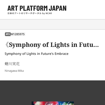
W1285975
APJ
《Symphony of Lights in Future's Embrace》
Symphony of Lights in Future's Embrace
蜷川実花
Ninagawa Mika