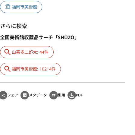
福岡市美術館
さらに検索
全国美術館収蔵品サーチ「SHŪZŌ」
山喜多二郎太: 44件
福岡市美術館: 10214件
シェア
メタデータ
引用
PDF