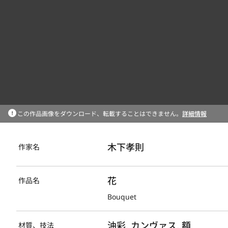
この作品画像をダウンロード、転載することはできません。
詳細情報
木下孝則
作家名
花
作品名
Bouquet
油彩, カンヴァス, 額
材質、技法