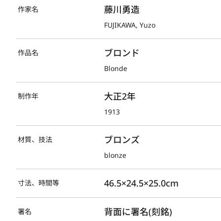
藤川勇造
作家名
FUJIKAWA, Yuzo
ブロンド
作品名
Blonde
大正2年
制作年
1913
ブロンズ
材質、技法
blonze
46.5×24.5×25.0cm
寸法、時間等
背面に署名(刻銘)
署名