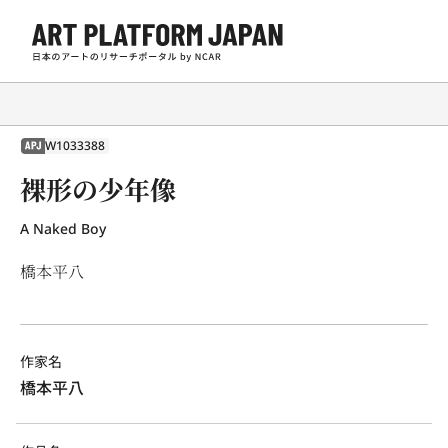
W1033388
APJ
裸形の少年像
A Naked Boy
橋本平八
作家名
橋本平八