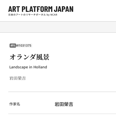
W1031375
APJ
オランダ風景
Landscape in Holland
岩田榮吉
岩田榮吉
作家名