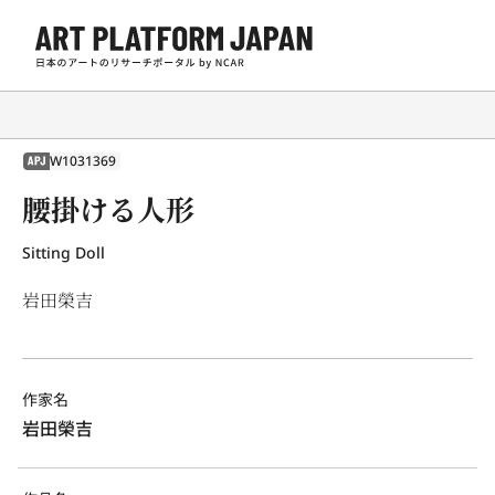
W1031369
APJ
腰掛ける人形
Sitting Doll
岩田榮吉
作家名
岩田榮吉