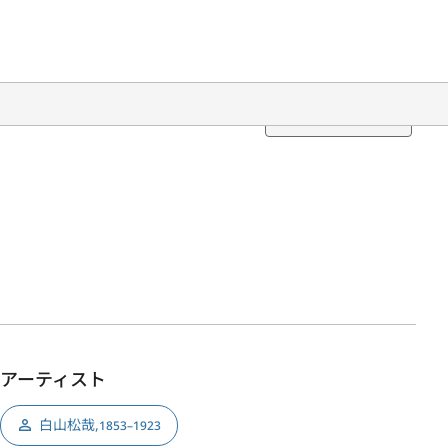
Translation
アーティスト
白山松哉
,
1853–1923