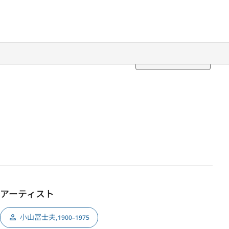
Translation
アーティスト
小山冨士夫
,
1900–1975