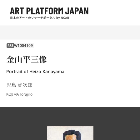
W1004109
APJ
金山平三像
Portrait of Heizo Kanayama
児島 虎次郎
KOJIMA Torajiro