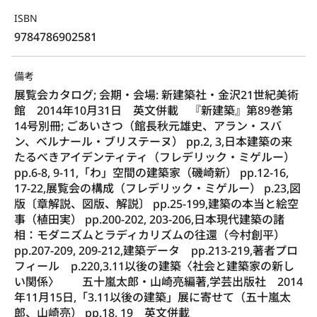
ISBN
9784786902581
備考
展覧会カタログ; 会期・会場: 新建築社・金沢21世紀美術
館　2014年10月31日　英文併載　『新建築』第89巻第
14号別冊; ごあいさつ（館長秋元雄史、アラン・スバ
ン、ベルナール・ブリステーヌ） pp.2, 3,日本建築の来
たるべきアイデンティティ（フレデリック・ミゲルー） 
pp.6-8, 9-11,「わ」空間の建築家（磯崎新） pp.12-16, 
17-22,展覧会の構成（フレデリック・ミゲルー） p.23,図
版〔章解説、図版、解説〕 pp.25-199,建築の本当と絵空
事（植田実） pp.200-202, 203-206,日本現代建築の諸
相：モダニズムとラディカリズムの往還（今村創平） 
pp.207-209, 209-212,建築データ　pp.213-219,著者プロ
フィール　p.220,3.11以後の建築〈社会と建築家の新し
い関係〉　　五十嵐太郎・山崎亮編著,学芸出版社　2014
年11月15日,「3.11以後の建築」展に寄せて（五十嵐太
郎、山崎亮） pp.18, 19　英文併載