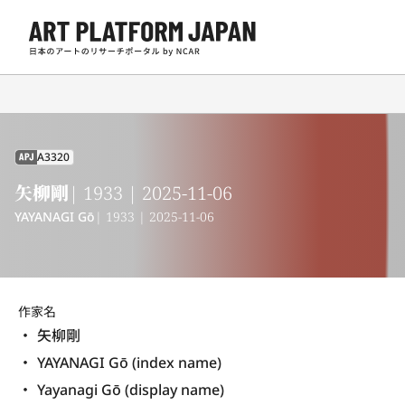
A3320
APJ
矢柳剛
| 1933 | 2025-11-06
YAYANAGI Gō
| 1933 | 2025-11-06
作家名
矢柳剛
YAYANAGI Gō (index name)
Yayanagi Gō (display name) 