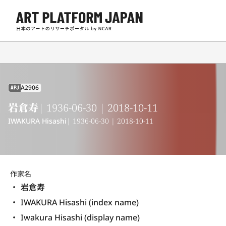
A2906
APJ
岩倉寿
| 1936-06-30 | 2018-10-11
IWAKURA Hisashi
| 1936-06-30 | 2018-10-11
作家名
岩倉寿
IWAKURA Hisashi (index name)
Iwakura Hisashi (display name) 