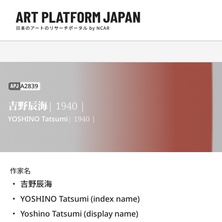
A2839
APJ
吉野辰海
| 1940 |
YOSHINO Tatsumi
| 1940 |
作家名
吉野辰海
YOSHINO Tatsumi (index name)
Yoshino Tatsumi (display name) 