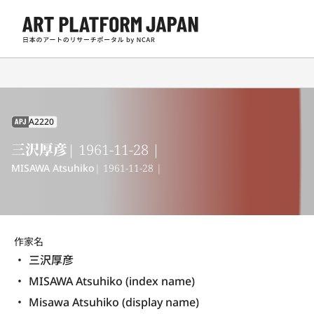
A2220
APJ
三沢厚彦
| 1961-11-28 |
MISAWA Atsuhiko
| 1961-11-28 |
作家名
三沢厚彦
MISAWA Atsuhiko (index name)
Misawa Atsuhiko (display name) 