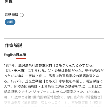
男性
活動領域
絵画
作家解説
English
日本語
1874年、鹿児島県肝属郡垂水村［きもつぐんたるみずむら］
（現・垂水市）に生まれる。父・秀豊は牧師だった。英作が3歳だ
った1878年に一家は上京し、秀豊は海軍兵学校の英語教官とな
る。1887年、芝区立鞆絵［ともえ］小学校を卒業し、明治学院に
入学。同校の図画教師・上杉熊松に洋画の基礎を学ぶ。上杉は工
部美術学校でサン･ジョヴァンニに学んだ画家だった。1890年4
月、15歳のとき第3回内国勧業博覧会で、原田直次郎《騎龍観音》
や曽山幸彦《武者試鵠［むしゃしこく］》、本多錦吉郎《羽衣天
女》などを見て、洋画の道へ進む気持ちを固める。翌年1月、明治