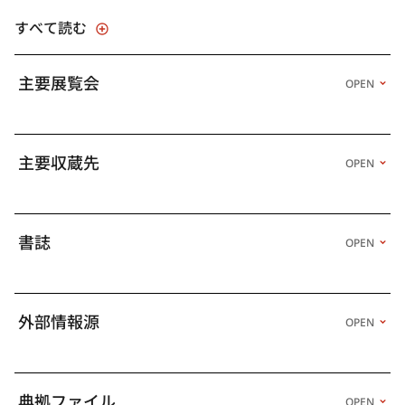
学院を中退して上杉の個人指導を受けるようになり、4月には、上
すべて読む
杉の紹介で曽山の画塾に入門した。同門に、岡田三郎助、中澤弘
光、三宅克己［こっき］、矢崎千代二らがいた。1892年1月に曽
山が急逝したため、原田直次郎の画塾・鍾美館［しょうびかん］
主要展覧会
OPEN
に移る。明治美術会に油彩画を出品する傍ら、円山派の久保田米
僊に日本画を学んだ。1894年、原田が病気療養に入ったため、前
年にフランスから帰国したばかりの黒田清輝と久米桂一郎が主宰
していた画塾・天真道場に移る。1880年代後半にパリで画家とな
主要収蔵先
OPEN
った黒田の画面は、それまでの日本にはなかった外光表現を備え
ていた。のち和田は、最初の印象を「黒田先生を画室にお訪ねし
て、製作を見せて貰つて全く自分の夢にも見なかつた、天地の境
の幕を切つて見せて貰つた様な、嬉しさを感じた」と述懐してい
書誌
OPEN
る。脂派［やには］とも呼ばれるようになる旧来の油彩画に親し
んだ画家たちには眩しいほどの明るさから、和田と同様、多くの
同世代の洋画家たちが、黒田がフランスから持ち込んだ画面に衝
撃を受けていた。1896年6月に黒田が中心になり、旧派に飽き足
外部情報源
OPEN
らなかった画家たちが糾合して結成された白馬会に、和田は会員
として参加。9月、黒田が主任となって東京美術学校（現・東京藝
術大学）に西洋画科が開設されると、和田はその助教授に指名さ
れた。黒田の高い評価と厚い信頼が窺える。
典拠ファイル
OPEN