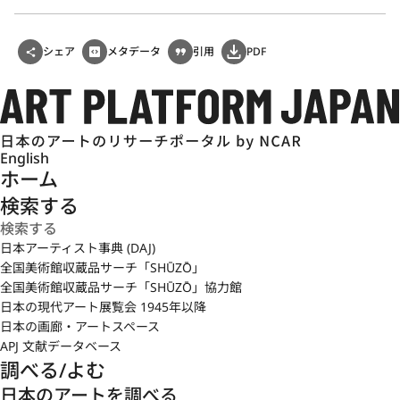
和田は東京美術学校の指導者として、黒田が移入しようと考えた
美術教育を実践した。特に、1924年に黒田が死去したのちは、そ
シェア
メタデータ
引用
PDF
の正統な後継者と位置づけられる。黒田の遺作画集編纂の中心と
なったことはまさに象徴的である。1936年に辞するまで、和田は
長く同校で後進の指導にあたるが、特に最後の4年間は校長とな
り、文部大臣松田源治による1935年の松田改組など、文部行政と
美術界の軋轢や混乱のなか、困難な学校運営に腐心した。作品の
English
発表は、1907年から始まる文部省美術展覧会（文展）、のち帝国
ホーム
美術院展覧会（帝展）という、政府主催の展覧会を主な舞台とす
る。
検索する
黒田清輝が生涯をかけて形成しようとした官立美術学校と官展を
日本アーティスト事典 (DAJ)
頂点とするアカデミズムを、黒田に代わって牽引したという側面
全国美術館収蔵品サーチ「SHŪZŌ」
が、従来強調されてきた。1910年代以降、次々に流入する西洋美
全国美術館収蔵品サーチ「SHŪZŌ」協力館
術の新思潮に背を向け、黒田を敢えて乗り越えようとしなかった
日本の現代アート展覧会 1945年以降
油彩画家だという常套句で語られることが多い。たしかに、清新
日本の画廊・アートスペース
な感覚を前面に打ち出す1890年代、20代のときの作品に比べて、
APJ 文献データベース
洋画壇と美術教育界の中心に立ってからの作品には、依頼肖像画
調べる/よむ
や、風景画、静物画に堅実な写実主義を示しつつも、新しい挑戦
日本のアートを調べる
に向かおうとする意欲が乏しいように見える。しかし一方で、