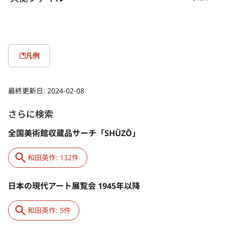
しかし翌1897年2月、和田は思うところあって助教授を依願退官
し、西洋画科選科4年級に入学した。直ちに卒業制作に取りかか
り、《渡頭の夕暮》（東京藝術大学）を完成させて7月に卒業、こ
れを10月の第2回白馬会展で発表した。この大画面作品は、黒田
凡例
《昔語り》（1898年、焼失）の現代風俗画という側面を受け継
ぎ、夕景の広々とした多摩川畔で渡し船を待つ農民一家を題材と
することによって、見る者が共有しやすい牧歌的郷愁を、群像表
最終更新日:
2024-02-08
現で描き出すことに成功した代表作である。再び助教授となった
のち、黒田の紹介で知り合ったオーストリア人アドルフ・フィッ
さらに検索
シャーの日本美術収集品の整理を補佐することを名目に、1899年
8月ベルリンへ渡る。ドイツにいながらにして文部省留学生となる
全国美術館収蔵品サーチ「SHŪZŌ」
ことを命じられ、翌年3月にはパリに移った。かつて黒田が師事し
たラファエル・コランにつき、1903年7月に帰国するまで、ルーヴ
和田英作: 132件
ル美術館でジャン = フランソワ・ミレーやカミーユ・コローの模
写を行う。またパリ近郊のグレー = シュル = ロワンに、東京美術
学校の同僚教官でもある浅井忠とともに長期滞在し作品を制作。
日本の現代アート展覧会 1945年以降
この間、旧派の流れを汲む鹿子木孟郎［かのこぎたけしろう］
や、建築史家・塚本靖らと親交を深める。帰国後、ヨーロッパ留
和田英作: 5件
学の実績により教授に昇任した。