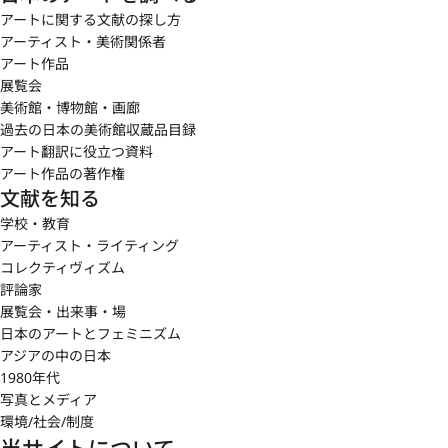
1900年代から1910年代にかけて、大画面の建築装飾画を手がけた
アートに関する文献の探し方
ことには注目すべきだろう。岩崎彌之助高輪邸（現・関東閣）舞
アーティスト・美術関係者
踏室壁画（1908年）、交詢社演芸室壁画（1908年）、帝国劇場天
アート作品
井画《羽衣》（1911年）、東宮御所赤坂離宮喫煙室（現・迎賓館
展覧会
東の間）壁画（1914年）、中央停車場（現・東京駅）皇室専用入
美術館・博物館・画廊
口中央大ホール壁画《海の幸・山の幸》（1914年）、日光東照宮
過去の日本の美術館収蔵品目録
宝物館壁画《百物揃千人行列の図》（1915年）、開港記念横浜会
アート翻訳に役立つ資料
館（現・横浜市開港記念会館）階段室壁画（1917年）などであ
アート作品の著作権
る。東京美術学校西洋画科の卒業生を動員する組織力と、大画面
文献を知る
をつくりあげる構想力がなければ実現できなかった作品群であ
学校・教育
る。その多くは震災と戦災によって焼失し、あるいは広く公開さ
アーティスト・ライティング
れる環境にはないことが惜しまれるが、近年、そうした作例の研
コレクティヴィズム
究と再評価が進んでいる。空間を装飾する公的な大画面への希求
評論家
という点では、1918年に法隆寺金堂壁画に取材した歴史画《壁画
展覧会・出来事・場
落慶之図》（法隆寺、奈良）を描き、その金堂壁画そのものを
日本のアートとフェミニズム
1940年に油彩で模写したことにも通底している。
アジアの中の日本
1980年代
第二次世界大戦末期の1945年4月に戦火を避けて東京市麻布区
写真とメディア
（現・港区）笄町［こうがいちょう］から愛知県知立町（現・知
環境/社会/制度
立市）に疎開し、戦後さらに静岡県三保（現・静岡市清水区）に