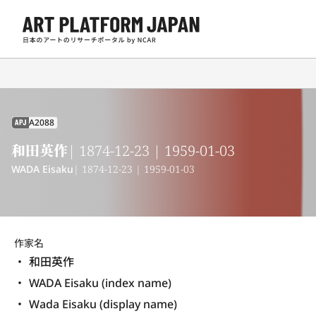
A2088
APJ
和田英作
| 1874-12-23 | 1959-01-03
WADA Eisaku
| 1874-12-23 | 1959-01-03
作家名
和田英作
WADA Eisaku (index name)
Wada Eisaku (display name) 