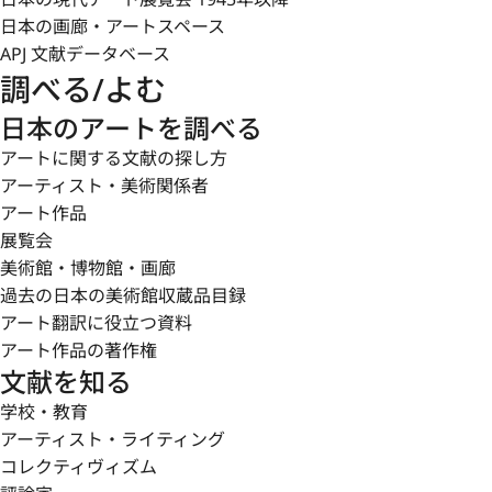
発見など、松田の観察眼は文化財修復の分野においても数
日本の画廊・アートスペース
APJ 文献データベース
1955年、重要無形文化財「蒔絵」保持者に認定される
調べる/よむ
から官展を発表の場としていたが、以後は主に日本伝統工
1962年、日本工芸会理事長に就任。1963年、東京藝
日本のアートを調べる
選ばれる。1964年、『うるしの話』（岩波新書、岩波書
アートに関する文献の探し方
アーティスト・美術関係者
戦後の作品では、正倉院宝物などの古作への深い理解に基
アート作品
館、金沢）や《迦陵頻伽宝相華文蒔絵経箱》（1965年
展覧会
なかに凝縮した《蒔絵竹林文箱》（1965年、国立工芸館
美術館・博物館・画廊
《蒔絵箱「赤とんぼ」》（1969年、京都国立近代美術館
過去の日本の美術館収蔵品目録
芸館）などがある。まさに「漆聖」の名にふさわしく、松
アート翻訳に役立つ資料
美な意匠構成に融合した名品を多く生み出した。なお、松
アート作品の著作権
は、2020年に石川県金沢市に移転・開館した国立工芸
文献を知る
権六の仕事場」として一般公開されている。
学校・教育
アーティスト・ライティング
（中尾 優衣）（掲載日：2023-09-11）
コレクティヴィズム