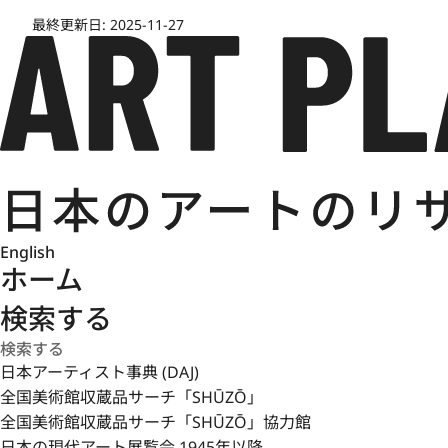
本人でなければできない仕事をやるべきであると改めて決
最終更新日:
2025-11-27
戦前の代表作には、正倉院宝物や琳派の漆工品に見られる
花をのびやかな筆さばきで描いた《秋野泥絵平卓》（19
斬新な素材を用いて、大きく羽ばたく鷺と波濤を大胆に配
がある。あくまで自然の動植物から主題を選びながら、常
わしい和様表現を追求している。
1936年、顧問に正木、賛助会員に六角と渡辺素舟が参加
日本各地の名椀を収載した『時代椀大観 第一輯』（宝雲舎
English
本土への空襲が次第に激化するなか、これが遺作となるか
ホーム
（1944年、石川県立美術館）は、両開きの棚の構造を
復した琳派風の構成と即興的な流水模様が堂々とした風格
検索する
1949年、学制改革に伴い東京藝術大学教授に就任。翌
日本アーティスト事典 (DAJ)
に基づく国宝や重要文化財の指定調査に従事する。正倉院
全国美術館収蔵品サーチ「SHŪZŌ」
らとともに参加、長く技法についての論争が続いていた《
全国美術館収蔵品サーチ「SHŪZŌ」協力館
あると結論付けた。また、當麻寺の當麻曼荼羅厨子に用い
日本の現代アート展覧会 1945年以降