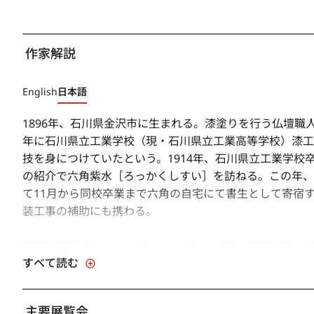
作家解説
English
日本語
1896年、石川県金沢市に生まれる。漆塗りを行う仏壇職人
年に石川県立工業学校（現・石川県立工業高等学校）漆工
技を身につけていたという。1914年、石川県立工業学
の紹介で六角紫水［ろっかくしすい］を訪ねる。この年、
て11月から同校卒業まで六角の自宅にて書生として寄宿
装工事の補助にも携わる。
東京美術学校では、六角のほかに白山松哉、都筑幸哉、梅
すべて読む
ており、さらに漆芸の習得にとどまらず、川合玉堂、寺崎
らの錚々たる教授陣から、絵画や彫刻、金工、図案、美術
のすぐれた技は評判となるほどで、獅子の咆哮に驚き逃げ
主要展覧会