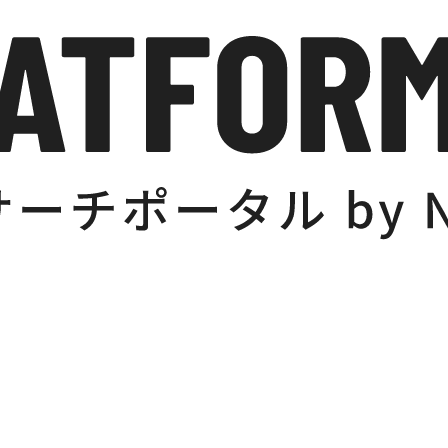
心する契機ともなった。
泥絵の技法に白金粉を採り入れ、野性味豊かな萩の
32年、国立工芸館、金沢）や、雲母やアコライトなど
した《鷺蒔絵棚》（1938年、広島県立美術館）など
に新しい素材と技法の可能性に挑戦し、現代にふさ
して結成された日本漆芸院の委員となる。1939年には
）を刊行。1943年に東京美術学校教授に就任する。
もしれないという覚悟で完成させた《蓬莱之棚》
巧みに生かして、蓬莱仙境に集う群鶴をリズミカルに反
を示す優品である。
年、文化財保護審議会専門委員に就任し、文化財保護法
宝物の髹漆品調査も開始され、吉野富雄、溝口三郎
金銀鈿荘唐大刀》の鞘塗りが研出蒔絵によるもので
られた金平文や、中尊寺金色堂に使用された彩色の