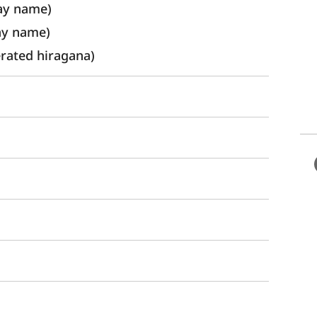
ay name) 
ay name)
ated hiragana)