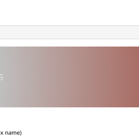
5
x name)