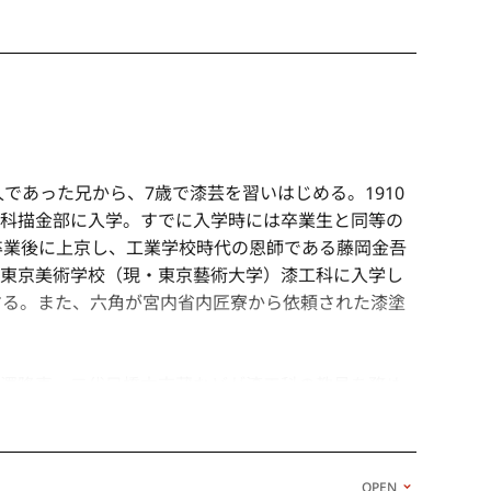
であった兄から、7歳で漆芸を習いはじめる。1910
科描金部に入学。すでに入学時には卒業生と同等の
校卒業後に上京し、工業学校時代の恩師である藤岡金吾
東京美術学校（現・東京藝術大学）漆工科に入学し
する。また、六角が宮内省内匠寮から依頼された漆塗
澤隆真、二代目橋本市蔵などが漆工科の教員を務め
廣業、岡田三郎助、高村光雲、渡辺香涯、正木直彦
史にいたるまで広く芸術を学んだ。在学中から松田
まどう動物たちの姿を独自の線描表現で生き生きと
OPEN