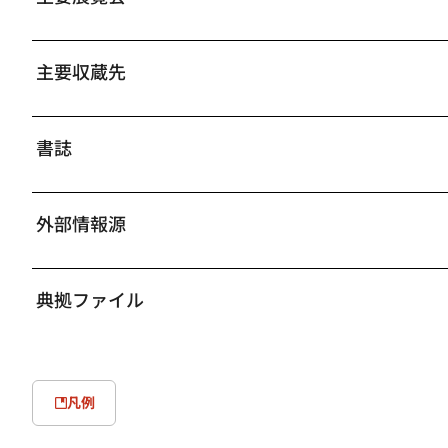
描いた卒業制作の《草花鳥獣文小手箱》（1919年、東京
1921年、正木の紹介で東洋文庫にて朝鮮楽浪漢墓から出
主要収蔵先
工芸博覧会に農商務省から出品された《鳳花文文庫》（19
周、豊田勝秋、廣川松五郎、山崎覚太郎らが結成した工芸
得、板谷波山、香取正彦、津田信夫、六角紫水らが中心と
書誌
六角と大村西崖の推薦により、株式会社並木製作所（現・
る。万年筆や喫煙具の漆塗りと加飾を手がけるが、昭和天
年には並木製作所を退職し、東京美術学校助教授となる。
外部情報源
華客船の照国丸や靖国丸などの内部装飾を手がけ、193
に委嘱されて監督を務める。
典拠ファイル
松田は出土品の修理や大規模な漆塗装の事業、東京美術学
さまざまな地域、年代、規模の漆工品に接し、そこから素
の構造、制作工程についても見識を深めた。また、益田孝
関わる機会を得たことも、早くから鑑賞眼を養う上で大い
芸を支える揺るぎない基盤として、その後の作品制作に生
凡例
国を視察、イギリス滞在中にダンヒル商会でパイプの漆加