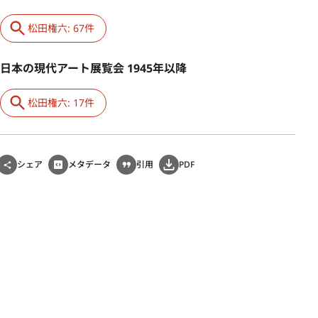
松田権六: 67件
日本の現代アート展覧会 1945年以降
松田権六: 17件
シェア
メタデータ
引用
PDF