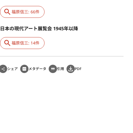
福原信三: 66件
日本の現代アート展覧会 1945年以降
福原信三: 14件
シェア
メタデータ
引用
PDF