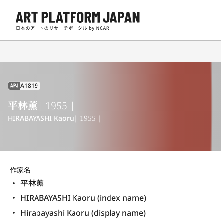
A1819
APJ
平林薫
| 1955 |
HIRABAYASHI Kaoru
| 1955 |
作家名
平林薫
HIRABAYASHI Kaoru (index name)
Hirabayashi Kaoru (display name) 