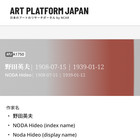
A1750
APJ
野田英夫
| 1908-07-15 | 1939-01-12
NODA Hideo
| 1908-07-15 | 1939-01-12
作家名
野田英夫
NODA Hideo (index name)
Noda Hideo (display name) 