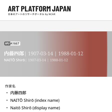
A1667
APJ
内藤四郎
| 1907-03-14 | 1988-01-12
NAITŌ Shirō
| 1907-03-14 | 1988-01-12
作家名
内藤四郎
NAITŌ Shirō (index name)
Naitō Shirō (display name) 