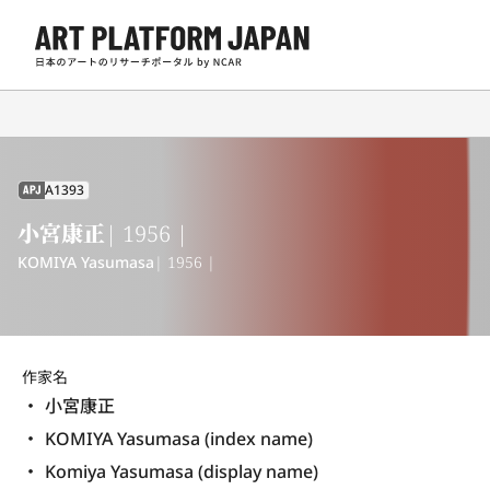
A1393
APJ
小宮康正
| 1956 |
KOMIYA Yasumasa
| 1956 |
作家名
小宮康正
KOMIYA Yasumasa (index name)
Komiya Yasumasa (display name) 