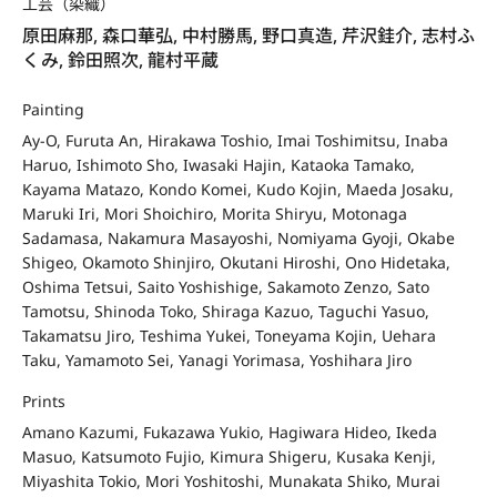
工芸（染織）
原田麻那, 森口華弘, 中村勝馬, 野口真造, 芹沢銈介, 志村ふ
くみ, 鈴田照次, 龍村平蔵
Painting
Ay-O, Furuta An, Hirakawa Toshio, Imai Toshimitsu, Inaba
Haruo, Ishimoto Sho, Iwasaki Hajin, Kataoka Tamako,
Kayama Matazo, Kondo Komei, Kudo Kojin, Maeda Josaku,
Maruki Iri, Mori Shoichiro, Morita Shiryu, Motonaga
Sadamasa, Nakamura Masayoshi, Nomiyama Gyoji, Okabe
Shigeo, Okamoto Shinjiro, Okutani Hiroshi, Ono Hidetaka,
Oshima Tetsui, Saito Yoshishige, Sakamoto Zenzo, Sato
Tamotsu, Shinoda Toko, Shiraga Kazuo, Taguchi Yasuo,
Takamatsu Jiro, Teshima Yukei, Toneyama Kojin, Uehara
Taku, Yamamoto Sei, Yanagi Yorimasa, Yoshihara Jiro
Prints
Amano Kazumi, Fukazawa Yukio, Hagiwara Hideo, Ikeda
Masuo, Katsumoto Fujio, Kimura Shigeru, Kusaka Kenji,
Miyashita Tokio, Mori Yoshitoshi, Munakata Shiko, Murai