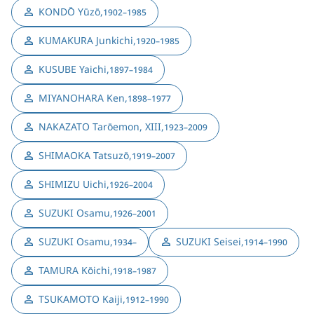
KONDŌ Yūzō
,
1902–1985
KUMAKURA Junkichi
,
1920–1985
KUSUBE Yaichi
,
1897–1984
MIYANOHARA Ken
,
1898–1977
NAKAZATO Tarōemon, XIII
,
1923–2009
SHIMAOKA Tatsuzō
,
1919–2007
SHIMIZU Uichi
,
1926–2004
SUZUKI Osamu
,
1926–2001
SUZUKI Osamu
,
SUZUKI Seisei
,
1934–
1914–1990
TAMURA Kōichi
,
1918–1987
TSUKAMOTO Kaiji
,
1912–1990