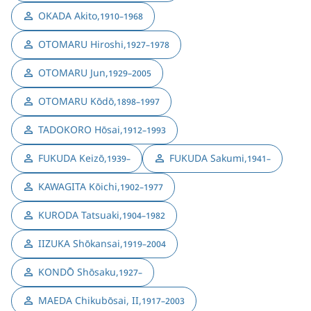
OKADA Akito
,
1910–1968
OTOMARU Hiroshi
,
1927–1978
OTOMARU Jun
,
1929–2005
OTOMARU Kōdō
,
1898–1997
TADOKORO Hōsai
,
1912–1993
FUKUDA Keizō
,
FUKUDA Sakumi
,
1939–
1941–
KAWAGITA Kōichi
,
1902–1977
KURODA Tatsuaki
,
1904–1982
IIZUKA Shōkansai
,
1919–2004
KONDŌ Shōsaku
,
1927–
MAEDA Chikubōsai, II
,
1917–2003