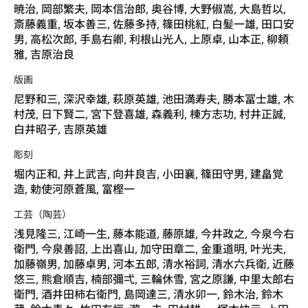
暁治, 岡部繁夫, 岡本信治郎, 奥谷博, 大野俶嵩, 大島哲以,
斎藤義重, 坂本善三, 佐藤多持, 篠田桃紅, 白髪一雄, 田口安
男, 高松次郎, 手島右卿, 利根山光人, 上原卓, 山本正, 柳頼
雅, 吉原治良
版画
尼野和三, 深沢幸雄, 萩原英雄, 池田満寿夫, 勝本冨士雄, 木
村茂, 日下賢二, 宮下登喜雄, 森義利, 棟方志功, 村井正誠,
白井昭子, 吉原英雄
彫刻
堀内正和, 井上武吉, 向井良吉, 小田襄, 篠田守男, 建畠覚
造, 勅使河原蒼風, 富樫一
工芸（陶芸）
浅見隆三, 江崎一生, 藤本能道, 藤原雄, 今井政之, 今泉今右
衛門, 今泉善詔, 上出喜山, 加守田章二, 金重道明, 叶光夫,
加藤嶺男, 加藤卓男, 河本五郎, 清水裕詞, 清水六兵衛, 近藤
悠三, 熊倉順吉, 楠部彌弌, 三輪休雪, 宮之原謙, 中里太郎右
衛門, 酒井田柿右衛門, 島岡達三, 清水卯一, 鈴木治, 鈴木