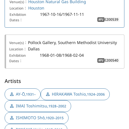
Houston Natural Gas Building
Venue(s)：
Houston
Location：
1967-10-16/1967-11-11
Exhibition
E200539
Dates：
APJ
Pollock Gallery, Southern Methodist University
Venue(s)：
Dallas
Location：
1968-01-08/1968-02-04
Exhibition
E200540
Dates：
APJ
Artists
AY-Ō
,
HIRAKAWA Toshio
,
1931–
1924–2006
IMAI Toshimitsu
,
1928–2002
ISHIMOTO Shō
,
1920–2015