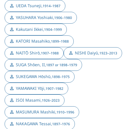
UEDA Tsuneji
,
1914–1987
YASUHARA Yoshiaki
,
1906–1980
Kakutani Ikkei
,
1904–1999
KATORI Masahiko
,
1899–1988
NAITŌ Shirō
,
NISHI Daiyū
,
1907–1988
1923–2013
SUGA Shōen, II
,
1897 or 1898–1979
SUKEGAWA Hōshū
,
1898–1975
YAMAWAKI Yōji
,
1907–1982
ISOI Masami
,
1926–2023
MASUMURA Mashiki
,
1910–1996
NAKAGAWA Tessai
,
1897–1976