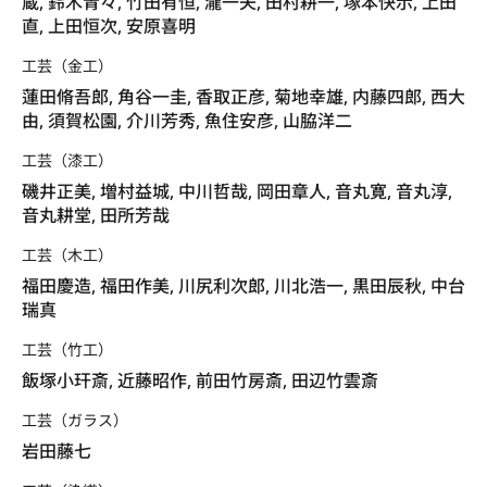
蔵, 鈴木青々, 竹田有恒, 瀧一夫, 田村耕一, 塚本快示, 上田
直, 上田恒次, 安原喜明
工芸（金工）
蓮田脩吾郎, 角谷一圭, 香取正彦, 菊地幸雄, 内藤四郎, 西大
由, 須賀松園, 介川芳秀, 魚住安彦, 山脇洋二
工芸（漆工）
磯井正美, 増村益城, 中川哲哉, 岡田章人, 音丸寛, 音丸淳,
音丸耕堂, 田所芳哉
工芸（木工）
福田慶造, 福田作美, 川尻利次郎, 川北浩一, 黒田辰秋, 中台
瑞真
工芸（竹工）
飯塚小玕斎, 近藤昭作, 前田竹房斎, 田辺竹雲斎
工芸（ガラス）
岩田藤七