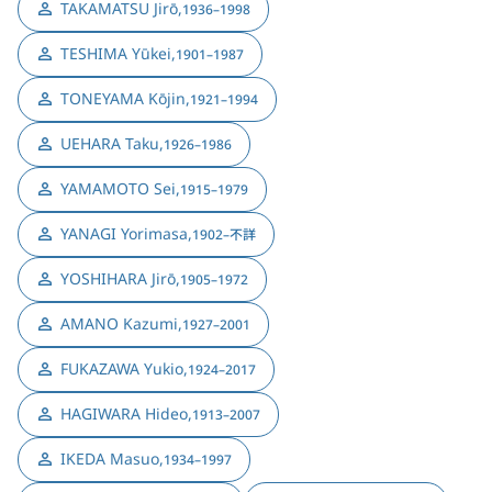
TAKAMATSU Jirō
,
1936–1998
TESHIMA Yūkei
,
1901–1987
TONEYAMA Kōjin
,
1921–1994
UEHARA Taku
,
1926–1986
YAMAMOTO Sei
,
1915–1979
YANAGI Yorimasa
,
1902–不詳
YOSHIHARA Jirō
,
1905–1972
AMANO Kazumi
,
1927–2001
FUKAZAWA Yukio
,
1924–2017
HAGIWARA Hideo
,
1913–2007
IKEDA Masuo
,
1934–1997