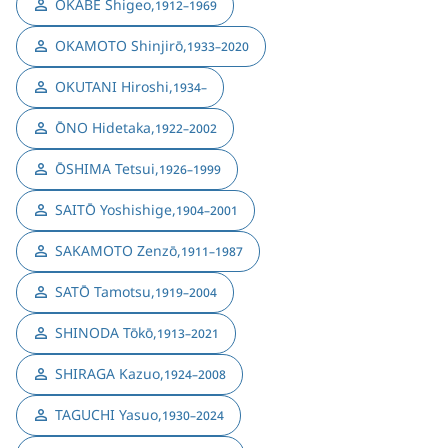
OKABE Shigeo
,
1912–1969
OKAMOTO Shinjirō
,
1933–2020
OKUTANI Hiroshi
,
1934–
ŌNO Hidetaka
,
1922–2002
ŌSHIMA Tetsui
,
1926–1999
SAITŌ Yoshishige
,
1904–2001
SAKAMOTO Zenzō
,
1911–1987
SATŌ Tamotsu
,
1919–2004
SHINODA Tōkō
,
1913–2021
SHIRAGA Kazuo
,
1924–2008
TAGUCHI Yasuo
,
1930–2024