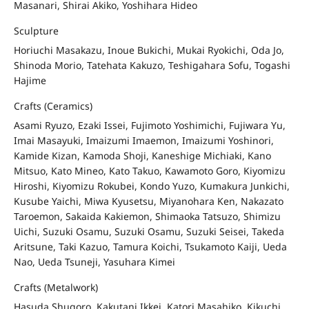
Masanari, Shirai Akiko, Yoshihara Hideo
Sculpture
Horiuchi Masakazu, Inoue Bukichi, Mukai Ryokichi, Oda Jo,
Shinoda Morio, Tatehata Kakuzo, Teshigahara Sofu, Togashi
Hajime
Crafts (Ceramics)
Asami Ryuzo, Ezaki Issei, Fujimoto Yoshimichi, Fujiwara Yu,
Imai Masayuki, Imaizumi Imaemon, Imaizumi Yoshinori,
Kamide Kizan, Kamoda Shoji, Kaneshige Michiaki, Kano
Mitsuo, Kato Mineo, Kato Takuo, Kawamoto Goro, Kiyomizu
Hiroshi, Kiyomizu Rokubei, Kondo Yuzo, Kumakura Junkichi,
Kusube Yaichi, Miwa Kyusetsu, Miyanohara Ken, Nakazato
Taroemon, Sakaida Kakiemon, Shimaoka Tatsuzo, Shimizu
Uichi, Suzuki Osamu, Suzuki Osamu, Suzuki Seisei, Takeda
Aritsune, Taki Kazuo, Tamura Koichi, Tsukamoto Kaiji, Ueda
Nao, Ueda Tsuneji, Yasuhara Kimei
Crafts (Metalwork)
Hasuda Shugoro, Kakutani Ikkei, Katori Masahiko, Kikuchi