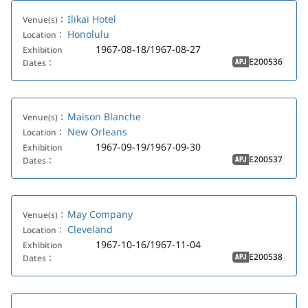
Ilikai Hotel
Venue(s)：
Honolulu
Location：
1967-08-18/1967-08-27
Exhibition
E200536
Dates：
APJ
Maison Blanche
Venue(s)：
New Orleans
Location：
1967-09-19/1967-09-30
Exhibition
E200537
Dates：
APJ
May Company
Venue(s)：
Cleveland
Location：
1967-10-16/1967-11-04
Exhibition
E200538
Dates：
APJ