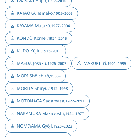
IWASAKI Hajin
,
1917–2010
KATAOKA Tamako
,
1905–2008
KAYAMA Matazō
,
1927–2004
KONDŌ Kōmei
,
1924–2015
KUDŌ Kōjin
,
1915–2011
MAEDA Jōsaku
,
MARUKI Iri
,
1926–2007
1901–1995
MORI Shōichirō
,
1936–
MORITA Shiryū
,
1912–1998
MOTONAGA Sadamasa
,
1922–2011
NAKAMURA Masayoshi
,
1924–1977
NOMIYAMA Gyōji
,
1920–2023