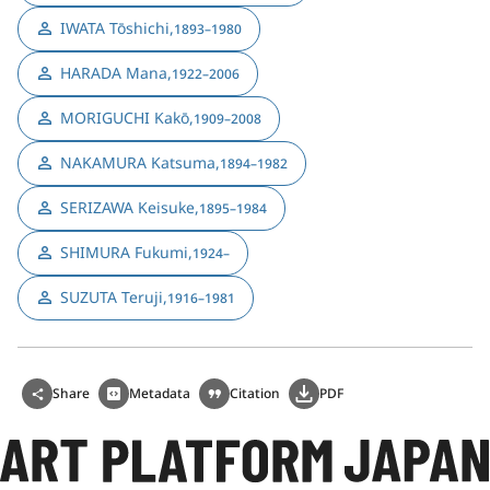
IWATA Tōshichi
,
1893–1980
HARADA Mana
,
1922–2006
MORIGUCHI Kakō
,
1909–2008
NAKAMURA Katsuma
,
1894–1982
SERIZAWA Keisuke
,
1895–1984
SHIMURA Fukumi
,
1924–
SUZUTA Teruji
,
1916–1981
Share
Metadata
Citation
PDF