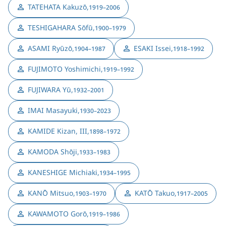
TATEHATA Kakuzō
,
1919–2006
TESHIGAHARA Sōfū
,
1900–1979
ASAMI Ryūzō
,
ESAKI Issei
,
1904–1987
1918–1992
FUJIMOTO Yoshimichi
,
1919–1992
FUJIWARA Yū
,
1932–2001
IMAI Masayuki
,
1930–2023
KAMIDE Kizan, III
,
1898–1972
KAMODA Shōji
,
1933–1983
KANESHIGE Michiaki
,
1934–1995
KANŌ Mitsuo
,
KATŌ Takuo
,
1903–1970
1917–2005
KAWAMOTO Gorō
,
1919–1986