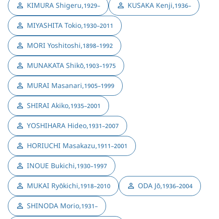
KIMURA Shigeru
,
KUSAKA Kenji
,
1929–
1936–
MIYASHITA Tokio
,
1930–2011
MORI Yoshitoshi
,
1898–1992
MUNAKATA Shikō
,
1903–1975
MURAI Masanari
,
1905–1999
SHIRAI Akiko
,
1935–2001
YOSHIHARA Hideo
,
1931–2007
HORIUCHI Masakazu
,
1911–2001
INOUE Bukichi
,
1930–1997
MUKAI Ryōkichi
,
ODA Jō
,
1918–2010
1936–2004
SHINODA Morio
,
1931–