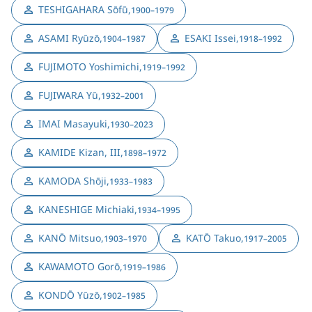
TESHIGAHARA Sōfū
,
1900–1979
ASAMI Ryūzō
,
ESAKI Issei
,
1904–1987
1918–1992
FUJIMOTO Yoshimichi
,
1919–1992
FUJIWARA Yū
,
1932–2001
IMAI Masayuki
,
1930–2023
KAMIDE Kizan, III
,
1898–1972
KAMODA Shōji
,
1933–1983
KANESHIGE Michiaki
,
1934–1995
KANŌ Mitsuo
,
KATŌ Takuo
,
1903–1970
1917–2005
KAWAMOTO Gorō
,
1919–1986
KONDŌ Yūzō
,
1902–1985