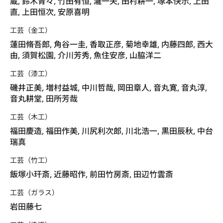
蔵, 鈴木青々, 竹田有恒, 瀧一夫, 田村耕一, 塚本快示, 上田
直, 上田恒次, 安原喜明
工芸（金工）
蓮田脩吾郎, 角谷一圭, 香取正彦, 菊地幸雄, 内藤四郎, 西大
由, 須賀松園, 介川芳秀, 魚住安彦, 山脇洋二
工芸（漆工）
磯井正美, 増村益城, 中川哲哉, 岡田章人, 音丸寛, 音丸淳,
音丸耕堂, 田所芳哉
工芸（木工）
福田慶造, 福田作美, 川尻利次郎, 川北浩一, 黒田辰秋, 中台
瑞真
工芸（竹工）
飯塚小玕斎, 近藤昭作, 前田竹房斎, 田辺竹雲斎
工芸（ガラス）
岩田藤七