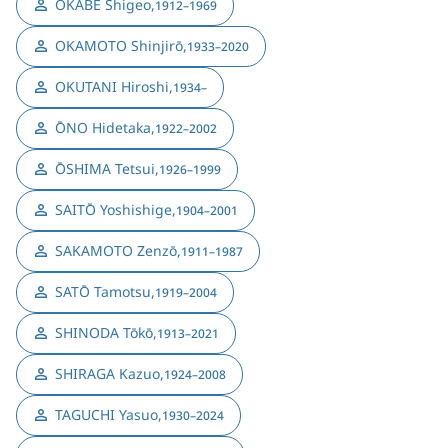
OKABE Shigeo
,
1912–1969
OKAMOTO Shinjirō
,
1933–2020
OKUTANI Hiroshi
,
1934–
ŌNO Hidetaka
,
1922–2002
ŌSHIMA Tetsui
,
1926–1999
SAITŌ Yoshishige
,
1904–2001
SAKAMOTO Zenzō
,
1911–1987
SATŌ Tamotsu
,
1919–2004
SHINODA Tōkō
,
1913–2021
SHIRAGA Kazuo
,
1924–2008
TAGUCHI Yasuo
,
1930–2024