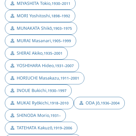
MIYASHITA Tokio
,
1930–2011
MORI Yoshitoshi
,
1898–1992
MUNAKATA Shikō
,
1903–1975
MURAI Masanari
,
1905–1999
SHIRAI Akiko
,
1935–2001
YOSHIHARA Hideo
,
1931–2007
HORIUCHI Masakazu
,
1911–2001
INOUE Bukichi
,
1930–1997
MUKAI Ryōkichi
,
ODA Jō
,
1918–2010
1936–2004
SHINODA Morio
,
1931–
TATEHATA Kakuzō
,
1919–2006