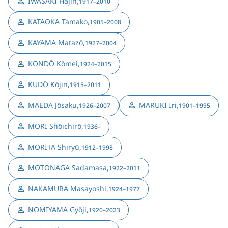
IWASAKI Hajin
,
1917–2010
KATAOKA Tamako
,
1905–2008
KAYAMA Matazō
,
1927–2004
KONDŌ Kōmei
,
1924–2015
KUDŌ Kōjin
,
1915–2011
MAEDA Jōsaku
,
MARUKI Iri
,
1926–2007
1901–1995
MORI Shōichirō
,
1936–
MORITA Shiryū
,
1912–1998
MOTONAGA Sadamasa
,
1922–2011
NAKAMURA Masayoshi
,
1924–1977
NOMIYAMA Gyōji
,
1920–2023