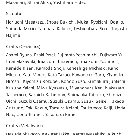
Masanari, Shirai Akiko, Yoshihara Hideo
Sculpture
Horiuchi Masakazu, Inoue Bukichi, Mukai Ryokichi, Oda Jo,
Shinoda Morio, Tatehata Kakuzo, Teshigahara Sofu, Togashi
Hajime
Crafts (Ceramics)
Asami Ryuzo, Ezaki Issei, Fujimoto Yoshimichi, Fujiwara Yu,
Imai Masayuki, Imaizumi Imaemon, Imaizumi Yoshinori,
Kamide Kizan, Kamoda Shoji, Kaneshige Michiaki, Kano
Mitsuo, Kato Mineo, Kato Takuo, Kawamoto Goro, Kiyomizu
Hiroshi, Kiyomizu Rokubei, Kondo Yuzo, Kumakura Junkichi,
Kusube Yaichi, Miwa Kyusetsu, Miyanohara Ken, Nakazato
Taroemon, Sakaida Kakiemon, Shimaoka Tatsuzo, Shimizu
Uichi, Suzuki Osamu, Suzuki Osamu, Suzuki Seisei, Takeda
Aritsune, Taki Kazuo, Tamura Koichi, Tsukamoto Kaiji, Ueda
Nao, Ueda Tsuneji, Yasuhara Kimei
Crafts (Metalwork)
Hasuda Shugoro, Kakutani Ikkei, Katori Masahiko, Kikuchi