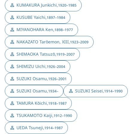
KUMAKURA Junkichi
,
1920–1985
KUSUBE Yaichi
,
1897–1984
MIYANOHARA Ken
,
1898–1977
NAKAZATO Tarōemon, XIII
,
1923–2009
SHIMAOKA Tatsuzō
,
1919–2007
SHIMIZU Uichi
,
1926–2004
SUZUKI Osamu
,
1926–2001
SUZUKI Osamu
,
SUZUKI Seisei
,
1934–
1914–1990
TAMURA Kōichi
,
1918–1987
TSUKAMOTO Kaiji
,
1912–1990
UEDA Tsuneji
,
1914–1987