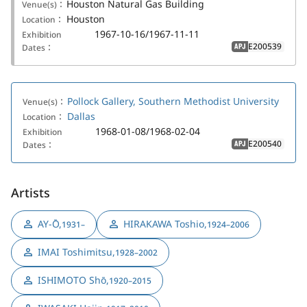
Houston Natural Gas Building
Venue(s)：
Houston
Location：
1967-10-16/1967-11-11
Exhibition
E200539
Dates：
APJ
Pollock Gallery, Southern Methodist University
Venue(s)：
Dallas
Location：
1968-01-08/1968-02-04
Exhibition
E200540
Dates：
APJ
Artists
AY-Ō
,
HIRAKAWA Toshio
,
1931–
1924–2006
IMAI Toshimitsu
,
1928–2002
ISHIMOTO Shō
,
1920–2015