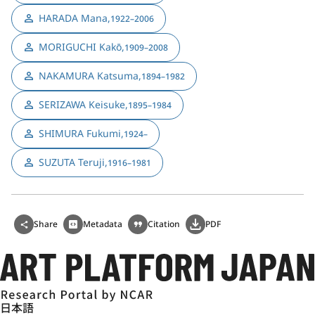
HARADA Mana
,
1922–2006
MORIGUCHI Kakō
,
1909–2008
NAKAMURA Katsuma
,
1894–1982
SERIZAWA Keisuke
,
1895–1984
SHIMURA Fukumi
,
1924–
SUZUTA Teruji
,
1916–1981
Share
Metadata
Citation
PDF
日本語