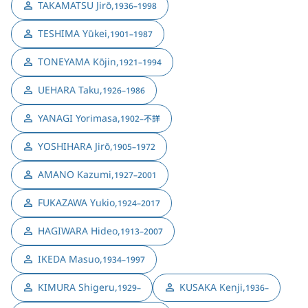
TAKAMATSU Jirō
,
1936–1998
TESHIMA Yūkei
,
1901–1987
TONEYAMA Kōjin
,
1921–1994
UEHARA Taku
,
1926–1986
YANAGI Yorimasa
,
1902–不詳
YOSHIHARA Jirō
,
1905–1972
AMANO Kazumi
,
1927–2001
FUKAZAWA Yukio
,
1924–2017
HAGIWARA Hideo
,
1913–2007
IKEDA Masuo
,
1934–1997
KIMURA Shigeru
,
KUSAKA Kenji
,
1929–
1936–