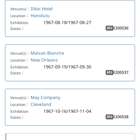
Ilikai Hotel
Venue(s)：
Honolulu
Location：
1967-08-18/1967-08-27
Exhibition
E200536
Dates：
APJ
Maison Blanche
Venue(s)：
New Orleans
Location：
1967-09-19/1967-09-30
Exhibition
E200537
Dates：
APJ
May Company
Venue(s)：
Cleveland
Location：
1967-10-16/1967-11-04
Exhibition
E200538
Dates：
APJ