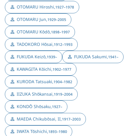
OTOMARU Hiroshi
,
1927–1978
OTOMARU Jun
,
1929–2005
OTOMARU Kōdō
,
1898–1997
TADOKORO Hōsai
,
1912–1993
FUKUDA Keizō
,
FUKUDA Sakumi
,
1939–
1941–
KAWAGITA Kōichi
,
1902–1977
KURODA Tatsuaki
,
1904–1982
IIZUKA Shōkansai
,
1919–2004
KONDŌ Shōsaku
,
1927–
MAEDA Chikubōsai, II
,
1917–2003
IWATA Tōshichi
,
1893–1980