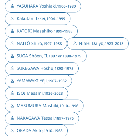
YASUHARA Yoshiaki
,
1906–1980
Kakutani Ikkei
,
1904–1999
KATORI Masahiko
,
1899–1988
NAITŌ Shirō
,
NISHI Daiyū
,
1907–1988
1923–2013
SUGA Shōen, II
,
1897 or 1898–1979
SUKEGAWA Hōshū
,
1898–1975
YAMAWAKI Yōji
,
1907–1982
ISOI Masami
,
1926–2023
MASUMURA Mashiki
,
1910–1996
NAKAGAWA Tessai
,
1897–1976
OKADA Akito
,
1910–1968