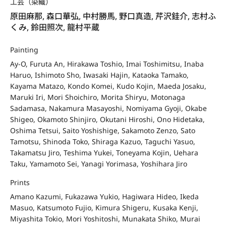
工芸（染織）
原田麻那, 森口華弘, 中村勝馬, 野口真造, 芹沢銈介, 志村ふ
くみ, 鈴田照次, 龍村平蔵
Painting
Ay-O, Furuta An, Hirakawa Toshio, Imai Toshimitsu, Inaba
Haruo, Ishimoto Sho, Iwasaki Hajin, Kataoka Tamako,
Kayama Matazo, Kondo Komei, Kudo Kojin, Maeda Josaku,
Maruki Iri, Mori Shoichiro, Morita Shiryu, Motonaga
Sadamasa, Nakamura Masayoshi, Nomiyama Gyoji, Okabe
Shigeo, Okamoto Shinjiro, Okutani Hiroshi, Ono Hidetaka,
Oshima Tetsui, Saito Yoshishige, Sakamoto Zenzo, Sato
Tamotsu, Shinoda Toko, Shiraga Kazuo, Taguchi Yasuo,
Takamatsu Jiro, Teshima Yukei, Toneyama Kojin, Uehara
Taku, Yamamoto Sei, Yanagi Yorimasa, Yoshihara Jiro
Prints
Amano Kazumi, Fukazawa Yukio, Hagiwara Hideo, Ikeda
Masuo, Katsumoto Fujio, Kimura Shigeru, Kusaka Kenji,
Miyashita Tokio, Mori Yoshitoshi, Munakata Shiko, Murai