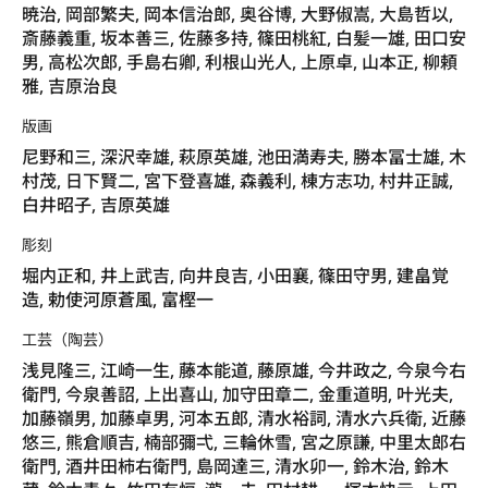
暁治, 岡部繁夫, 岡本信治郎, 奥谷博, 大野俶嵩, 大島哲以,
斎藤義重, 坂本善三, 佐藤多持, 篠田桃紅, 白髪一雄, 田口安
男, 高松次郎, 手島右卿, 利根山光人, 上原卓, 山本正, 柳頼
雅, 吉原治良
版画
尼野和三, 深沢幸雄, 萩原英雄, 池田満寿夫, 勝本冨士雄, 木
村茂, 日下賢二, 宮下登喜雄, 森義利, 棟方志功, 村井正誠,
白井昭子, 吉原英雄
彫刻
堀内正和, 井上武吉, 向井良吉, 小田襄, 篠田守男, 建畠覚
造, 勅使河原蒼風, 富樫一
工芸（陶芸）
浅見隆三, 江崎一生, 藤本能道, 藤原雄, 今井政之, 今泉今右
衛門, 今泉善詔, 上出喜山, 加守田章二, 金重道明, 叶光夫,
加藤嶺男, 加藤卓男, 河本五郎, 清水裕詞, 清水六兵衛, 近藤
悠三, 熊倉順吉, 楠部彌弌, 三輪休雪, 宮之原謙, 中里太郎右
衛門, 酒井田柿右衛門, 島岡達三, 清水卯一, 鈴木治, 鈴木