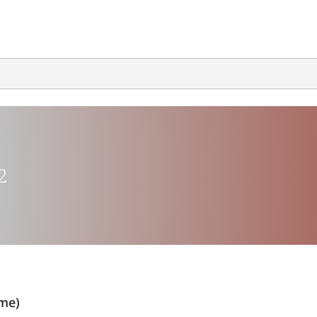
2
ame)