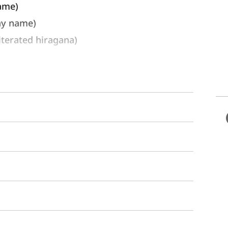
ame) 
ay name)
rated hiragana)