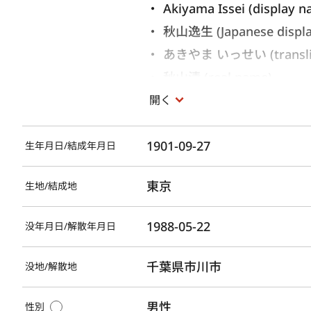
Akiyama Issei (display n
秋山逸生 (Japanese displ
あきやま いっせい (translite
秋山清 (real name)
開く
1901-09-27
生年月日/結成年月日
東京
生地/結成地
1988-05-22
没年月日/解散年月日
千葉県市川市
没地/解散地
男性
性別