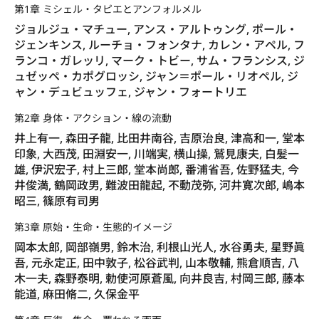
第1章 ミシェル・タピエとアンフォルメル
ジョルジュ・マチュー, アンス・アルトゥング, ポール・
ジェンキンス, ルーチョ・フォンタナ, カレン・アペル, フ
ランコ・ガレッリ, マーク・トビー, サム・フランシス, ジ
ュゼッペ・カポグロッシ, ジャン＝ポール・リオペル, ジ
ャン・デュビュッフェ, ジャン・フォートリエ
第2章 身体・アクション・線の流動
井上有一, 森田子龍, 比田井南谷, 吉原治良, 津高和一, 堂本
印象, 大西茂, 田淵安一, 川端実, 横山操, 鷲見康夫, 白髪一
雄, 伊沢宏子, 村上三郎, 堂本尚郎, 番浦省吾, 佐野猛夫, 今
井俊満, 鶴岡政男, 難波田龍起, 不動茂弥, 河井寛次郎, 嶋本
昭三, 篠原有司男
第3章 原始・生命・生態的イメージ
岡本太郎, 岡部嶺男, 鈴木治, 利根山光人, 水谷勇夫, 星野眞
吾, 元永定正, 田中敦子, 松谷武判, 山本敬輔, 熊倉順吉, 八
木一夫, 森野泰明, 勅使河原蒼風, 向井良吉, 村岡三郎, 藤本
能道, 麻田脩二, 久保金平