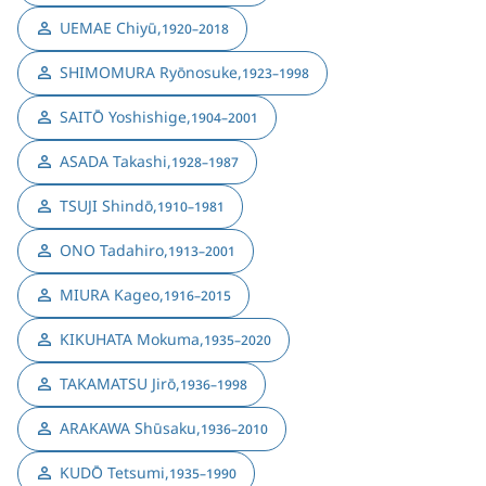
UEMAE Chiyū
,
1920–2018
SHIMOMURA Ryōnosuke
,
1923–1998
SAITŌ Yoshishige
,
1904–2001
ASADA Takashi
,
1928–1987
TSUJI Shindō
,
1910–1981
ONO Tadahiro
,
1913–2001
MIURA Kageo
,
1916–2015
KIKUHATA Mokuma
,
1935–2020
TAKAMATSU Jirō
,
1936–1998
ARAKAWA Shūsaku
,
1936–2010
KUDŌ Tetsumi
,
1935–1990