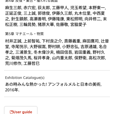
第4章 反復・集合・覆われる画面
麻生三郎, 赤穴宏, 荻太郎, 工藤甲人, 児玉希望, 本野東一,
正延正俊, 三上誠, 郭徳俊, 伊藤久三郎, 丸木位里, 中西夏
之, 針生鎮郎, 高瀬善明, 伊藤隆康, 東松照明, 向井修二, 末
松正樹, 三輪晁勢, 猪原大華, 佐藤敬, 宮脇愛子
第5章 マチエール・物質
村井正誠, 上前智祐, 下村良之介, 斎藤義重, 麻田鷹司, 辻晉
堂, 寺尾恍示, 大野俶嵩, 野村耕, 小野忠弘, 吉原通雄, 名合
孝之, 三浦景生, 冬木偉沙夫, 楠田信吾, 岩田重義, 野村久
之, 菊畑茂久馬, 桜井孝身, 山内重太郎, 俣野衛, 高松次郎,
荒川修作, 工藤哲巳
Exhibition Catalogue(s)
あの時みんな熱かった! アンフォルメルと日本の美術, 
2016年.
User guide