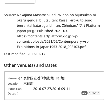
Source:
Nakajima Masatoshi, ed. “Nihon no bijutsukan ni
okeru gendai bijutsu ten: Kaisai kiroku to sono
tenrankai katarogu ichiran. Zōhoban.” “Art Platform
Japan (APJ).” Published 2021-03.
https://contents.artplatform.go.jp/wp-
content/uploads/2021/06/Contemporary-Art-
Exhibitions-in-Japan1953-2018_202103.pdf
Last modified:
2022-02-17
Other Venue(s) and Dates
京都国立近代美術館（新館）
Venue(s)：
京都府
Location：
2016-07-27/2016-09-11
Exhibition
E101252
Dates：
APJ