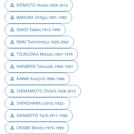
DŌMOTO Hisao
,
1928–2013
BANURA Shōgo
,
1901–1982
SANO Takeo
,
1913–1995
IMAI Toshimitsu
,
1928–2002
TSURUOKA Masao
,
1907–1979
NANBATA Tatsuoki
,
1905–1997
KAWAI Kanjirō
,
1890–1966
SHIMAMOTO Shōzō
,
1928–2013
SHINOHARA Ushio
,
1932–
OKAMOTO Tarō
,
1911–1996
OKABE Mineo
,
1919–1990