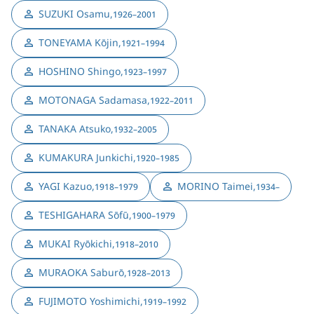
SUZUKI Osamu
,
1926–2001
TONEYAMA Kōjin
,
1921–1994
HOSHINO Shingo
,
1923–1997
MOTONAGA Sadamasa
,
1922–2011
TANAKA Atsuko
,
1932–2005
KUMAKURA Junkichi
,
1920–1985
YAGI Kazuo
,
MORINO Taimei
,
1918–1979
1934–
TESHIGAHARA Sōfū
,
1900–1979
MUKAI Ryōkichi
,
1918–2010
MURAOKA Saburō
,
1928–2013
FUJIMOTO Yoshimichi
,
1919–1992