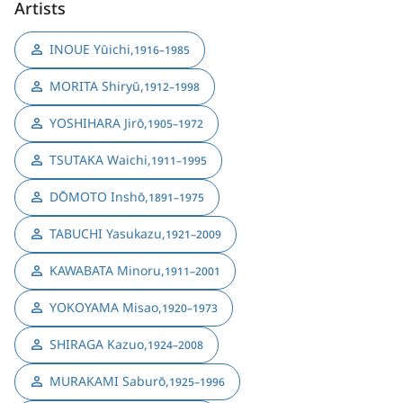
Artists
INOUE Yūichi
,
1916–1985
MORITA Shiryū
,
1912–1998
YOSHIHARA Jirō
,
1905–1972
TSUTAKA Waichi
,
1911–1995
DŌMOTO Inshō
,
1891–1975
TABUCHI Yasukazu
,
1921–2009
KAWABATA Minoru
,
1911–2001
YOKOYAMA Misao
,
1920–1973
SHIRAGA Kazuo
,
1924–2008
MURAKAMI Saburō
,
1925–1996