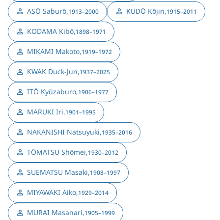
ASŌ Saburō
,
KUDŌ Kōjin
,
1913–2000
1915–2011
KODAMA Kibō
,
1898–1971
MIKAMI Makoto
,
1919–1972
KWAK Duck-Jun
,
1937–2025
ITŌ Kyūzaburo
,
1906–1977
MARUKI Iri
,
1901–1995
NAKANISHI Natsuyuki
,
1935–2016
TŌMATSU Shōmei
,
1930–2012
SUEMATSU Masaki
,
1908–1997
MIYAWAKI Aiko
,
1929–2014
MURAI Masanari
,
1905–1999