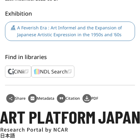
Exhibition
A Feverish Era : Art Informel and the Expansion of
Japanese Artistic Expression in the 1950s and ’60s
Find in libraries
CiNii
NDL Search
Share
Metadata
Citation
PDF
日本語