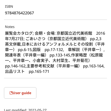
ISBN
9784876422067
Notes
展覧会カタログ; 会期・会場: 京都国立近代美術館　2016
年7月27日; ごあいさつ（京都国立近代美術館） pp.2,3　
英文併載,日本におけるアンフォルメルとその役割（平井
章一） pp.6-15,図版　pp.17-132,　章解説（平井章一）,
関連年表（平井章一編） pp.133-145,作家略歴（松原龍
一、平井章一、小倉実子、大村菜生、平井菊花） 
pp.146-162,主要参考和文献（平井章一編） pp.163-164,
出品リスト　pp.165-171
User guide
Last modified:
2022-05-27