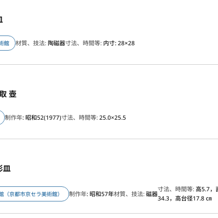
皿
材質、技法:
陶磁器
寸法、時間等:
内寸: 28×28
術館
取 壺
制作年
: 昭和52(1977)
寸法、時間等:
25.0×25.5
彩皿
寸法、時間等:
高5.7
制作年
: 昭和57年
材質、技法:
磁器
館（京都市京セラ美術館）
34.3，高台径17.8 ㎝