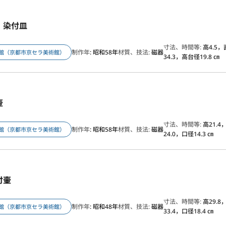
」染付皿
寸法、時間等:
高4.5
制作年
: 昭和58年
材質、技法:
磁器
館（京都市京セラ美術館）
34.3，高台径19.8 ㎝
壷
寸法、時間等:
高21.4
制作年
: 昭和58年
材質、技法:
磁器
館（京都市京セラ美術館）
24.0，口径14.3 ㎝
付壷
寸法、時間等:
高29.8
制作年
: 昭和48年
材質、技法:
磁器
館（京都市京セラ美術館）
33.4，口径18.4 ㎝