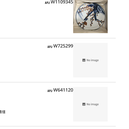
APJ
W1109345
APJ
W725299
APJ
W641120
，直径