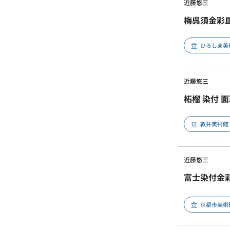
近藤悠三
梅呉須金彩
ひろしま美
近藤悠三
柘榴 染付 面
敦井美術館
近藤悠三
富士染付金
京都市美術