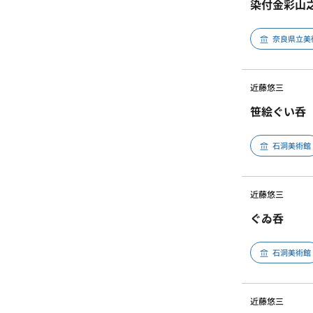
染付金彩山
奈良県立美
近藤悠三
笹絵ぐい呑
石洞美術館
近藤悠三
ぐゐ呑
石洞美術館
近藤悠三