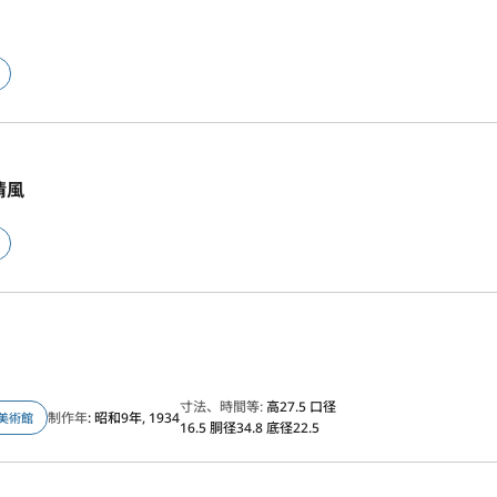
清風
寸法、時間等:
高27.5 口径
制作年
: 昭和9年, 1934
美術館
16.5 胴径34.8 底径22.5