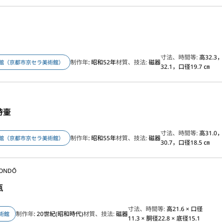
寸法、時間等:
高32.3
制作年
: 昭和52年
材質、技法:
磁器
館（京都市京セラ美術館）
32.1，口径19.7 ㎝
詩壷
寸法、時間等:
高31.0
制作年
: 昭和55年
材質、技法:
磁器
館（京都市京セラ美術館）
30.7，口径18.5 ㎝
KONDŌ
瓶
寸法、時間等:
高21.6 × 口径
制作年
: 20世紀(昭和時代)
材質、技法:
磁器
術館
11.3 × 胴径22.8 × 底径15.1