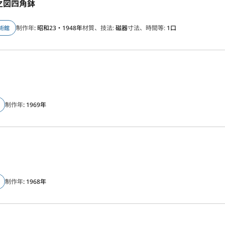
之図四角鉢
制作年
: 昭和23・1948年
材質、技法:
磁器
寸法、時間等:
1口
術館
制作年
: 1969年
制作年
: 1968年