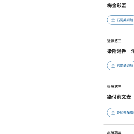
梅金彩盃
石洞美術館
近藤悠三
染附湯呑 
石洞美術館
近藤悠三
染付薊文壺
愛知県陶磁
近藤悠三