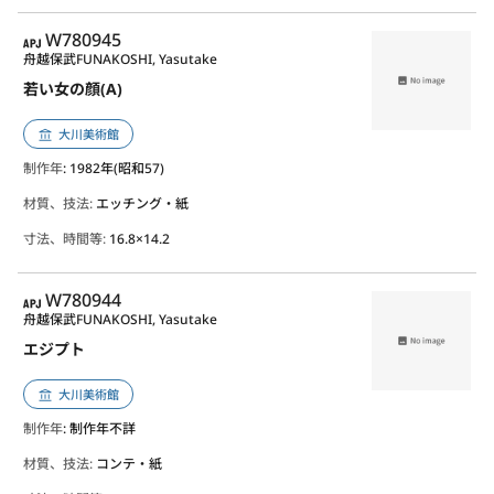
APJ
W780945
舟越保武
FUNAKOSHI, Yasutake
若い女の顔(A)
大川美術館
制作年
: 1982年(昭和57)
材質、技法:
エッチング・紙
寸法、時間等:
16.8×14.2
APJ
W780944
舟越保武
FUNAKOSHI, Yasutake
エジプト
大川美術館
制作年
: 制作年不詳
材質、技法:
コンテ・紙