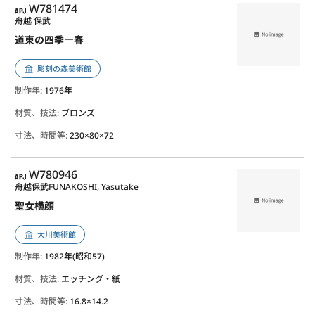
APJ
W781474
舟越 保武
道東の四季―春
彫刻の森美術館
制作年
: 1976年
材質、技法:
ブロンズ
寸法、時間等:
230×80×72
APJ
W780946
舟越保武
FUNAKOSHI, Yasutake
聖女横顔
大川美術館
制作年
: 1982年(昭和57)
材質、技法:
エッチング・紙
寸法、時間等:
16.8×14.2