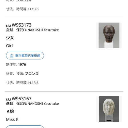
寸法、時間等:
H.13.6
APJ
W953173
舟越 保武
FUNAKOSHI Yasutake
少女
Girl
東京都現代美術館
制作年
: 1976
材質、技法:
ブロンズ
寸法、時間等:
H.13.6
APJ
W953167
舟越 保武
FUNAKOSHI Yasutake
Ｋ嬢
Miss K