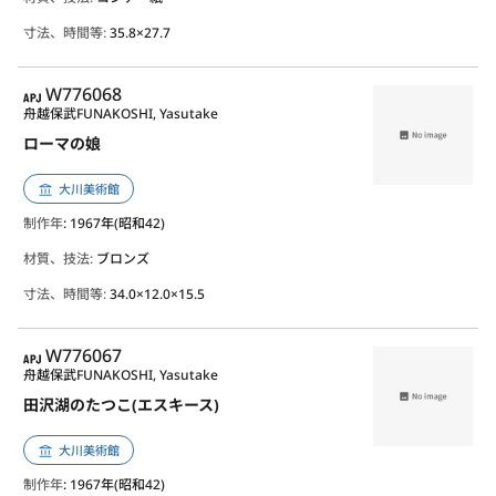
寸法、時間等:
35.8×27.7
APJ
W776068
舟越保武
FUNAKOSHI, Yasutake
ローマの娘
大川美術館
制作年
: 1967年(昭和42)
材質、技法:
ブロンズ
寸法、時間等:
34.0×12.0×15.5
APJ
W776067
舟越保武
FUNAKOSHI, Yasutake
田沢湖のたつこ(エスキース)
大川美術館
制作年
: 1967年(昭和42)