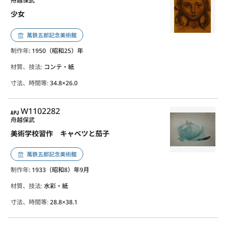
舟越保武
少女
萬鉄五郎記念美術館
制作年
: 1950（昭和25）年
材質、技法:
コンテ・紙
寸法、時間等:
34.8×26.0
APJ
W1102282
舟越保武
美術学校習作 キャベツと茄子
萬鉄五郎記念美術館
制作年
: 1933（昭和8）年9月
材質、技法:
水彩・紙
寸法、時間等:
28.8×38.1