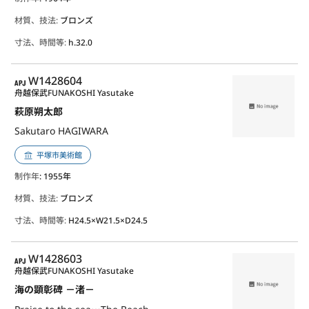
材質、技法:
ブロンズ
寸法、時間等:
h.32.0
APJ
W1428604
舟越保武
FUNAKOSHI Yasutake
萩原朔太郎
Sakutaro HAGIWARA
平塚市美術館
制作年
: 1955年
材質、技法:
ブロンズ
寸法、時間等:
H24.5×W21.5×D24.5
APJ
W1428603
舟越保武
FUNAKOSHI Yasutake
海の顕彰碑 －渚－