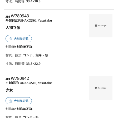
寸法、時間等:
33.4×30.3
APJ
W780943
舟越保武
FUNAKOSHI, Yasutake
人物立像
大川美術館
制作年
: 制作年不詳
材質、技法:
コンテ、鉛筆・紙
寸法、時間等:
33.3×22.9
APJ
W780942
舟越保武
FUNAKOSHI, Yasutake
少女
大川美術館
制作年
: 制作年不詳
材質、技法:
コンテ・紙