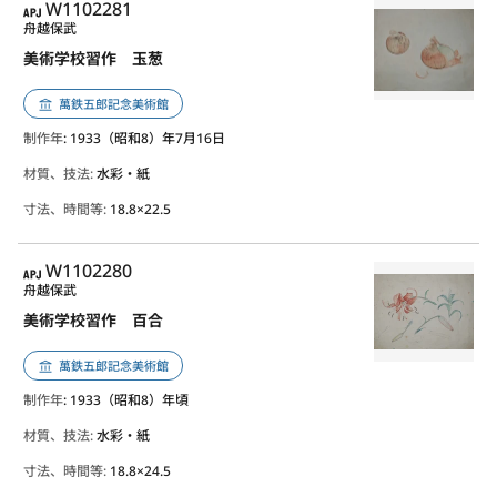
APJ
W1102281
舟越保武
美術学校習作 玉葱
萬鉄五郎記念美術館
制作年
: 1933（昭和8）年7月16日
材質、技法:
水彩・紙
寸法、時間等:
18.8×22.5
APJ
W1102280
舟越保武
美術学校習作 百合
萬鉄五郎記念美術館
制作年
: 1933（昭和8）年頃
材質、技法:
水彩・紙
寸法、時間等:
18.8×24.5