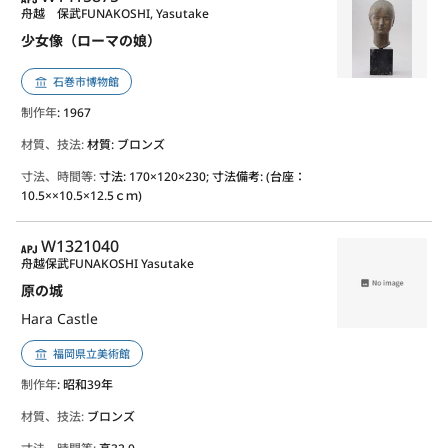
舟越 保武
FUNAKOSHI, Yasutake
少女像（ローマの娘）
石巻市博物館
制作年
: 1967
材質、技法:
材質: ブロンズ
寸法、時間等:
寸法: 170×120×230; 寸法備考: (台座：
10.5××10.5×12.5ｃｍ)
APJ
W1321040
舟越保武
FUNAKOSHI Yasutake
原の城
Hara Castle
福岡県立美術館
制作年
: 昭和39年
材質、技法:
ブロンズ