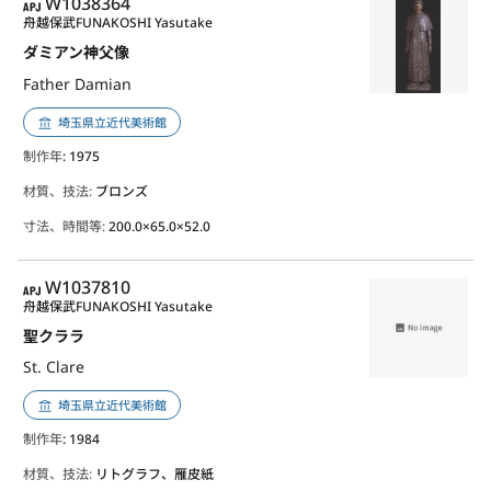
APJ
W1038364
舟越保武
FUNAKOSHI Yasutake
ダミアン神父像
Father Damian
埼玉県立近代美術館
制作年
: 1975
材質、技法:
ブロンズ
寸法、時間等:
200.0×65.0×52.0
APJ
W1037810
舟越保武
FUNAKOSHI Yasutake
聖クララ
St. Clare
埼玉県立近代美術館
制作年
: 1984
材質、技法:
リトグラフ、雁皮紙