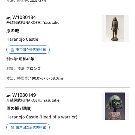
寸法、時間等:
28.3×37.6
APJ
W1080184
舟越保武
FUNAKOSHI, Yasutake
原の城
Haranojo Castle
東京国立近代美術館
制作年
: 昭和46年
材質、技法:
ブロンズ
寸法、時間等:
190.0×67.0×58.0cm
APJ
W1080149
舟越保武
FUNAKOSHI, Yasutake
原の城 (頭部)
Haranojo Castle (Head of a warrior)
東京国立近代美術館