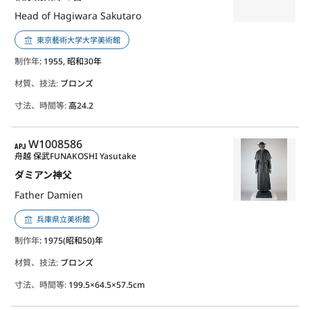
Head of Hagiwara Sakutaro
東京藝術大学大学美術館
制作年
: 1955, 昭和30年
材質、技法:
ブロンズ
寸法、時間等:
高24.2
APJ
W1008586
舟越 保武
FUNAKOSHI Yasutake
ダミアン神父
Father Damien
兵庫県立美術館
制作年
: 1975(昭和50)年
材質、技法:
ブロンズ
寸法、時間等:
199.5×64.5×57.5cm