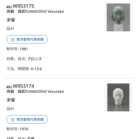
APJ
W953175
舟越 保武
FUNAKOSHI Yasutake
少女
Girl
東京都現代美術館
制作年
: 1981
材質、技法:
ブロンズ
寸法、時間等:
H.13.6
APJ
W953174
舟越 保武
FUNAKOSHI Yasutake
少女
Girl
東京都現代美術館
制作年
: 1976
材質、技法:
石膏