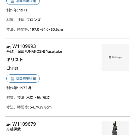
福岡市美術館
制作年
: 1971
材質、技法:
ブロンズ
寸法、時間等:
197.0×64.0×60.5cm
APJ
W1109993
舟越 保武
FUNAKOSHI Yasutake
キリスト
Christ
福岡市美術館
制作年
: 1972頃
材質、技法:
木炭・紙; 額装
寸法、時間等:
54.7×39.8cm
APJ
W1109679
舟越保武