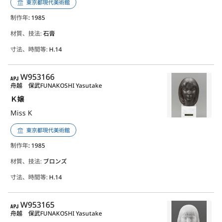
東京都現代美術館
制作年
: 1985
材質、技法:
石膏
寸法、時間等:
H.14
APJ
W953166
舟越 保武
FUNAKOSHI Yasutake
Ｋ嬢
Miss K
東京都現代美術館
制作年
: 1985
材質、技法:
ブロンズ
寸法、時間等:
H.14
APJ
W953165
舟越 保武
FUNAKOSHI Yasutake