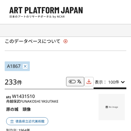
全国美術館収蔵品サーチ「SHŪZŌ」
このデータベースについて
A1867
233
件
表示： 100
件
APJ
W1431510
舟越保武
FUNAKOSHI YASUTAKE
原の城 頭像
徳島県立近代美術館
制作年
: 1964年