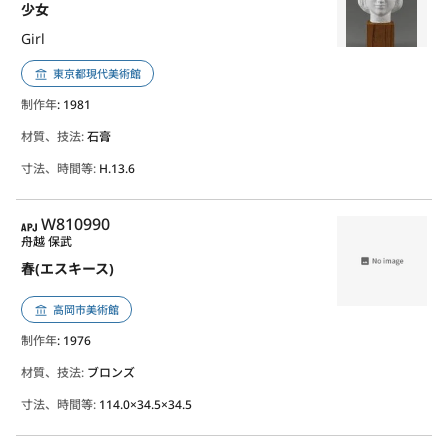
少女
Girl
東京都現代美術館
制作年
: 1981
材質、技法:
石膏
寸法、時間等:
H.13.6
APJ
W810990
舟越 保武
春(エスキース)
高岡市美術館
制作年
: 1976
材質、技法:
ブロンズ
寸法、時間等:
114.0×34.5×34.5