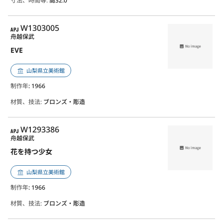
寸法、時間等:
高32.0
APJ
W1303005
舟越保武
EVE
山梨県立美術館
制作年
: 1966
材質、技法:
ブロンズ・彫造
APJ
W1293386
舟越保武
花を持つ少女
山梨県立美術館
制作年
: 1966
材質、技法:
ブロンズ・彫造