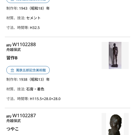
制作年
: 1943（昭和18）年
材質、技法:
セメント
寸法、時間等:
H32.5
APJ
W1102288
舟越保武
習作B
萬鉄五郎記念美術館
制作年
: 1938（昭和13）年
材質、技法:
石膏・着色
寸法、時間等:
H115.5×28.0×28.0
APJ
W1102287
舟越保武
つやこ