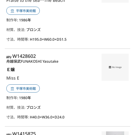
Praise to the sea⋯The Beach
平塚市美術館
制作年
: 1986年
材質、技法:
ブロンズ
寸法、時間等:
H195.0×W60.0×D51.5
APJ
W1428602
舟越保武
FUNAKOSHI Yasutake
Ｅ嬢
Miss E
平塚市美術館
制作年
: 1980年
材質、技法:
ブロンズ
寸法、時間等:
H40.0×W36.0×D24.0
APJ
W1415875