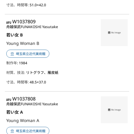
寸法、時間等:
51.0×42.0
APJ
W1037809
舟越保武
FUNAKOSHI Yasutake
若い女 B
Young Woman B
埼玉県立近代美術館
制作年
: 1984
材質、技法:
リトグラフ、雁皮紙
寸法、時間等:
48.5×37.0
APJ
W1037808
舟越保武
FUNAKOSHI Yasutake
若い女 A
Young Woman A
埼玉県立近代美術館