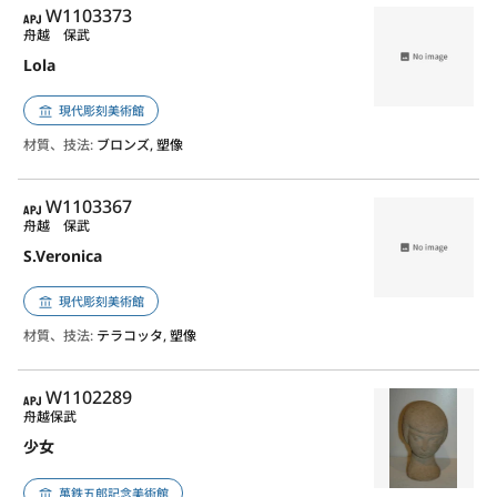
APJ
W1103373
舟越 保武
Lola
現代彫刻美術館
材質、技法:
ブロンズ, 塑像
APJ
W1103367
舟越 保武
S.Veronica
現代彫刻美術館
材質、技法:
テラコッタ, 塑像
APJ
W1102289
舟越保武
少女
萬鉄五郎記念美術館