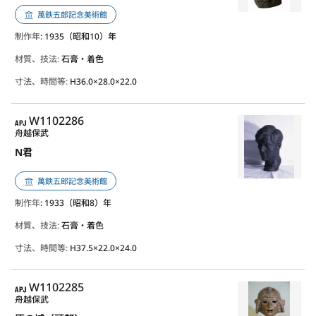
萬鉄五郎記念美術館
制作年
: 1935（昭和10）年
材質、技法:
石膏・着色
寸法、時間等:
H36.0×28.0×22.0
APJ
W1102286
舟越保武
N君
萬鉄五郎記念美術館
制作年
: 1933（昭和8）年
材質、技法:
石膏・着色
寸法、時間等:
H37.5×22.0×24.0
APJ
W1102285
舟越保武