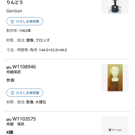
りんどう
Gentian
ひろしま美術館
制作年
: 1965年
材質、技法:
塑像, ブロンズ
寸法、時間等:
内寸: 144.0×52.0×44.0
APJ
W1108946
舟越保武
かお
ひろしま美術館
材質、技法:
彫像, 大理石
APJ
W1103575
舟越 保武
K嬢