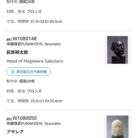
制作年
: 昭和39年
材質、技法:
ブロンズ
寸法、時間等:
31.5×33.0×30.5cm
APJ
W1080148
舟越保武
FUNAKOSHI, Yasutake
萩原朔太郎
Head of Hagiwara Sakutaro
東京国立近代美術館
制作年
: 昭和30年
材質、技法:
ブロンズ
寸法、時間等:
25.5×21.0×25.0cm
APJ
W1080050
舟越保武
FUNAKOSHI, Yasutake
アザレア