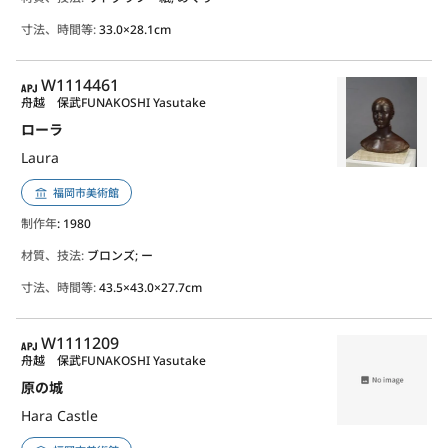
寸法、時間等:
33.0×28.1cm
APJ
W1114461
舟越 保武
FUNAKOSHI Yasutake
ローラ
Laura
福岡市美術館
制作年
: 1980
材質、技法:
ブロンズ; ー
寸法、時間等:
43.5×43.0×27.7cm
APJ
W1111209
舟越 保武
FUNAKOSHI Yasutake
原の城
Hara Castle