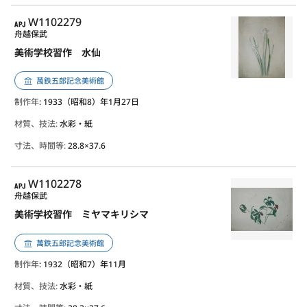
APJ
W1102279
舟越保武
美術学校習作 水仙
萬鉄五郎記念美術館
制作年
: 1933（昭和8）年1月27日
材質、技法:
水彩・紙
寸法、時間等:
28.8×37.6
APJ
W1102278
舟越保武
美術学校習作 ミヤマキリシマ
萬鉄五郎記念美術館
制作年
: 1932（昭和7）年11月
材質、技法:
水彩・紙