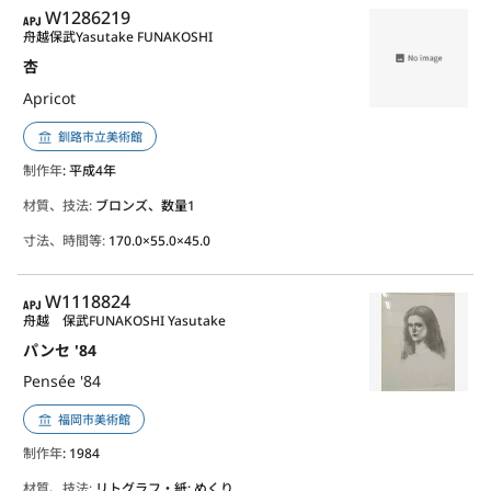
APJ
W1286219
舟越保武
Yasutake FUNAKOSHI
杏
Apricot
釧路市立美術館
制作年
: 平成4年
材質、技法:
ブロンズ、数量1
寸法、時間等:
170.0×55.0×45.0
APJ
W1118824
舟越 保武
FUNAKOSHI Yasutake
パンセ '84
Pensée '84
福岡市美術館
制作年
: 1984
材質、技法:
リトグラフ・紙; めくり