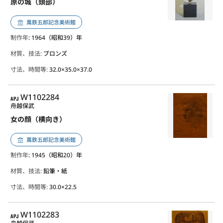
原の城（頭部）
萬鉄五郎記念美術館
制作年
: 1964（昭和39）年
材質、技法:
ブロンズ
寸法、時間等:
32.0×35.0×37.0
APJ
W1102284
舟越保武
女の顔（横向き）
萬鉄五郎記念美術館
制作年
: 1945（昭和20）年
材質、技法:
鉛筆・紙
寸法、時間等:
30.0×22.5
APJ
W1102283