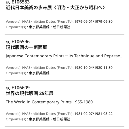
APJ
E106583
近代日本美術の歩み展〈明治・大正から昭和へ〉
Venue(s)
:
N/A
Exhibition Dates (From/To)
:
1979-09-01/1979-09-30
Organizer(s)
:
東京都美術館・朝日新聞社
APJ
E106596
現代版画の一断面展
Japanese Contemporary Prints－its Technique and Representation
Venue(s)
:
N/A
Exhibition Dates (From/To)
:
1980-10-04/1980-11-30
Organizer(s)
:
東京都美術館
APJ
E106609
世界の現代版画 25年展
The World in Contemporary Prints 1955-1980
Venue(s)
:
N/A
Exhibition Dates (From/To)
:
1981-02-07/1981-03-22
Organizer(s)
:
東京都美術館・朝日新聞社