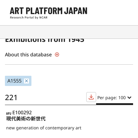
Contemporary Japanese Art
Exhibitions from 1945
About this database
A1555
221
Per page: 100
APJ
E100292
現代美術の新世代
new generation of contemporary art