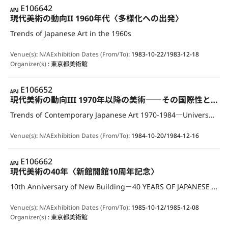
APJ
E106642
現代美術の動向II 1960年代〈多様化への出発〉
Trends of Japanese Art in the 1960s
Venue(s)
:
N/A
Exhibition Dates (From/To)
:
1983-10-22/1983-12-18
Organizer(s)
:
東京都美術館
APJ
E106652
現代美術の動向III 1970年以降の美術――その国際性と独自性
Trends of Contemporary Japanese Art 1970-1984―Universality / individuality
Venue(s)
:
N/A
Exhibition Dates (From/To)
:
1984-10-20/1984-12-16
APJ
E106662
現代美術の40年〈新館開館10周年記念〉
10th Anniversary of New Building－40 YEARS OF JAPANESE CONTEMPORARY ART
Venue(s)
:
N/A
Exhibition Dates (From/To)
:
1985-10-12/1985-12-08
Organizer(s)
:
東京都美術館