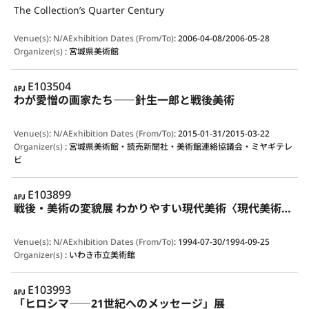
The Collection’s Quarter Century
Venue(s)
:
N/A
Exhibition Dates (From/To)
:
2006-04-08/2006-05-28
Organizer(s)
:
宮城県美術館
APJ
E103504
わが愛憎の画家たち――針生一郎と戦後美術
Venue(s)
:
N/A
Exhibition Dates (From/To)
:
2015-01-31/2015-03-22
Organizer(s)
:
宮城県美術館・読売新聞社・美術館連絡協議会・ミヤギテレ
ビ
APJ
E103899
戦後・美術の変貌展 わかりやすい現代美術〈現代美術入門〉
Venue(s)
:
N/A
Exhibition Dates (From/To)
:
1994-07-30/1994-09-25
Organizer(s)
:
いわき市立美術館
APJ
E103993
「ヒロシマ――21世紀へのメッセージ」展