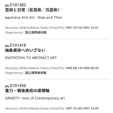
APJ
E101382
芸術と日常〈反芸術／汎芸術〉
Japanese Anti-Art : Now and Then
Venue(s)
:
N/A
Exhibition Dates (From/To)
:
1991-10-10/1991-12-01
Organizer(s)
:
国立国際美術館
APJ
E101418
抽象美術へのいざない
INVITATION TO ABSTRACT ART
Venue(s)
:
N/A
Exhibition Dates (From/To)
:
1995-08-14/1995-09-24
Organizer(s)
:
国立国際美術館
APJ
E101450
重力－戦後美術の座標軸
GRAVITY－Axis of Contemporary art
Venue(s)
:
N/A
Exhibition Dates (From/To)
:
1997-10-30/1997-12-09