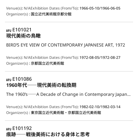
Venue(s)
:
N/A
Exhibition Dates (From/To)
:
1966-05-10/1966-06-05
Organizer(s)
:
国立近代美術館京都分館
APJ
E101021
現代美術の鳥瞰
BIRD’S EYE VIEW OF CONTEMPORARY JAPANESE ART, 1972
Venue(s)
:
N/A
Exhibition Dates (From/To)
:
1972-08-05/1972-08-27
Organizer(s)
:
京都国立近代美術館
APJ
E101086
1960年代――現代美術の転換期
The 1960’s――A Decade of Change in Contemporary Japanese Art
Venue(s)
:
N/A
Exhibition Dates (From/To)
:
1982-02-10/1982-03-14
Organizer(s)
:
東京国立近代美術館・京都国立近代美術館
APJ
E101192
痕跡――戦後美術における身体と思考