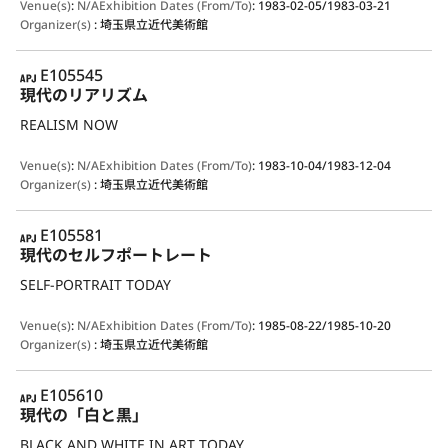
Venue(s)
:
N/A
Exhibition Dates (From/To)
:
1983-02-05/1983-03-21
Organizer(s)
:
埼玉県立近代美術館
APJ
E105545
現代のリアリズム
REALISM NOW
Venue(s)
:
N/A
Exhibition Dates (From/To)
:
1983-10-04/1983-12-04
Organizer(s)
:
埼玉県立近代美術館
APJ
E105581
現代のセルフポートレート
SELF-PORTRAIT TODAY
Venue(s)
:
N/A
Exhibition Dates (From/To)
:
1985-08-22/1985-10-20
Organizer(s)
:
埼玉県立近代美術館
APJ
E105610
現代の「白と黒」
BLACK AND WHITE IN ART TODAY