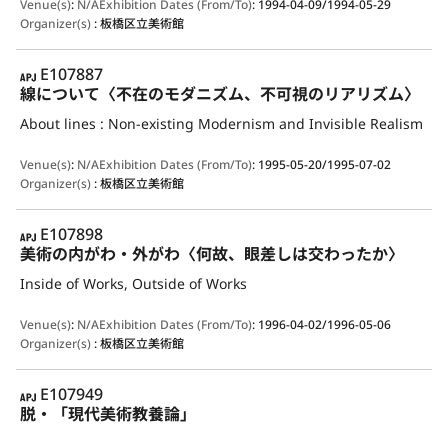
Venue(s)
:
N/A
Exhibition Dates (From/To)
:
1994-04-09/1994-05-29
Organizer(s)
:
板橋区立美術館
APJ
E107887
線について〈不在のモダニズム、不可視のリアリズム〉
About lines : Non-existing Modernism and Invisible Realism
Venue(s)
:
N/A
Exhibition Dates (From/To)
:
1995-05-20/1995-07-02
Organizer(s)
:
板橋区立美術館
APJ
E107898
美術の内がわ・外がわ〈何故、眼差しは交わったか〉
Inside of Works, Outside of Works
Venue(s)
:
N/A
Exhibition Dates (From/To)
:
1996-04-02/1996-05-06
Organizer(s)
:
板橋区立美術館
APJ
E107949
脱・「現代美術教養論」