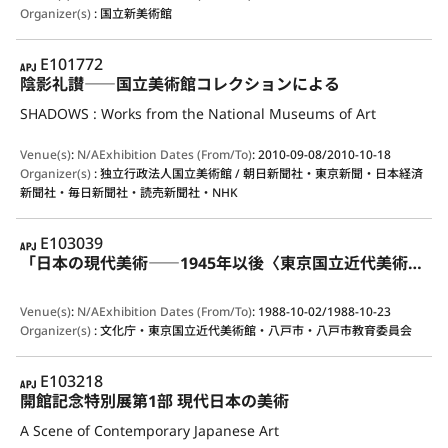
Organizer(s)
:
国立新美術館
APJ
E101772
陰影礼讃――国立美術館コレクションによる
SHADOWS : Works from the National Museums of Art
Venue(s)
:
N/A
Exhibition Dates (From/To)
:
2010-09-08/2010-10-18
Organizer(s)
:
独立行政法人国立美術館 / 朝日新聞社・東京新聞・日本経済
新聞社・毎日新聞社・読売新聞社・NHK
APJ
E103039
「日本の現代美術――1945年以後〈東京国立近代美術館所蔵作品による〉」展
Venue(s)
:
N/A
Exhibition Dates (From/To)
:
1988-10-02/1988-10-23
Organizer(s)
:
文化庁・東京国立近代美術館・八戸市・八戸市教育委員会
APJ
E103218
開館記念特別展第1部 現代日本の美術
A Scene of Contemporary Japanese Art