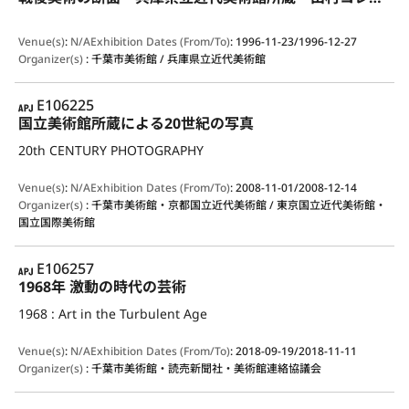
Venue(s)
:
N/A
Exhibition Dates (From/To)
:
1996-11-23/1996-12-27
Organizer(s)
:
千葉市美術館 / 兵庫県立近代美術館
APJ
E106225
国立美術館所蔵による20世紀の写真
20th CENTURY PHOTOGRAPHY
Venue(s)
:
N/A
Exhibition Dates (From/To)
:
2008-11-01/2008-12-14
Organizer(s)
:
千葉市美術館・京都国立近代美術館 / 東京国立近代美術館・
国立国際美術館
APJ
E106257
1968年 激動の時代の芸術
1968 : Art in the Turbulent Age
Venue(s)
:
N/A
Exhibition Dates (From/To)
:
2018-09-19/2018-11-11
Organizer(s)
:
千葉市美術館・読売新聞社・美術館連絡協議会