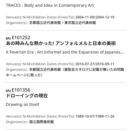
TRACES : Body and Idea in Contemporary Art
Venue(s)
:
N/A
Exhibition Dates (From/To)
:
2004-11-09/2004-12-19
Organizer(s)
:
京都国立近代美術館・東京国立近代美術館
APJ
E101252
あの時みんな熱かった! アンフォルメルと日本の美術
A Feverish Era : Art Informel and the Expansion of Japanese Artistic Expression in the 1950s and ’60s
Venue(s)
:
N/A
Exhibition Dates (From/To)
:
2016-07-27/2016-09-11
Organizer(s)
:
京都国立近代美術館〔展覧会カタログに記載が無いため同館
ホームページに拠った〕
APJ
E101356
ドローイングの現在
Drawing as Itself
Venue(s)
:
N/A
Exhibition Dates (From/To)
:
1989-10-07/1989-11-26
Organizer(s)
:
国立国際美術館