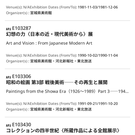
Venue(s)
:
N/A
Exhibition Dates (From/To)
:
1981-11-03/1981-12-06
Organizer(s)
:
宮城県美術館
APJ
E103287
幻想の力〈日本の近・現代美術から〉展
Art and Vision : From Japanese Modern Art
Venue(s)
:
N/A
Exhibition Dates (From/To)
:
1990-10-02/1990-11-04
Organizer(s)
:
宮城県美術館・河北新報社・東北放送
APJ
E103306
昭和の絵画 第3部 戦後美術――その再生と展開
Paintings from the Showa Era（1926～1989）Part 3――1945 and after
Venue(s)
:
N/A
Exhibition Dates (From/To)
:
1991-09-21/1991-10-20
Organizer(s)
:
宮城県美術館・河北新報社・東北放送
APJ
E103430
コレクションの四半世紀〈所蔵作品による全館展示〉