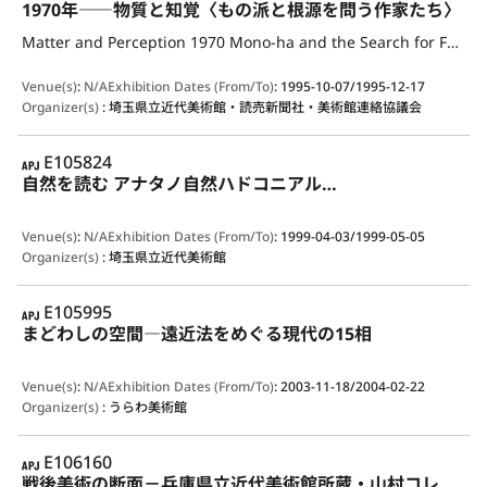
1970年――物質と知覚〈もの派と根源を問う作家たち〉
Matter and Perception 1970 Mono-ha and the Search for Fundamentals
Venue(s)
:
N/A
Exhibition Dates (From/To)
:
1995-10-07/1995-12-17
Organizer(s)
:
埼玉県立近代美術館・読売新聞社・美術館連絡協議会
APJ
E105824
自然を読む アナタノ自然ハドコニアル…
Venue(s)
:
N/A
Exhibition Dates (From/To)
:
1999-04-03/1999-05-05
Organizer(s)
:
埼玉県立近代美術館
APJ
E105995
まどわしの空間―遠近法をめぐる現代の15相
Venue(s)
:
N/A
Exhibition Dates (From/To)
:
2003-11-18/2004-02-22
Organizer(s)
:
うらわ美術館
APJ
E106160
戦後美術の断面－兵庫県立近代美術館所蔵・山村コレクションから