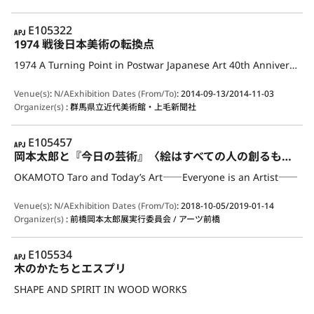
APJ
E105322
1974 戦後日本美術の転換点
1974 A Turning Point in Postwar Japanese Art 40th Anniversary Exhibition：1974, Part 2
Venue(s)
:
N/A
Exhibition Dates (From/To)
:
2014-09-13/2014-11-03
Organizer(s)
:
群馬県立近代美術館・上毛新聞社
APJ
E105457
岡本太郎と『今日の芸術』〈絵はすべての人の創るもの〉
OKAMOTO Taro and Today’s Art――Everyone is an Artist――
Venue(s)
:
N/A
Exhibition Dates (From/To)
:
2018-10-05/2019-01-14
Organizer(s)
:
前橋岡本太郎展実行委員会 / アーツ前橋
APJ
E105534
木のかたちとエスプリ
SHAPE AND SPIRIT IN WOOD WORKS