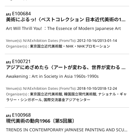
APJ
E100684
美術にぶるっ!〈ベストコレクション 日本近代美術の100年〉
Art Will Thrill You! ：The Essence of Modern Japanese Art
Venue(s)
:
N/A
Exhibition Dates (From/To)
:
2012-10-16/2013-01-14
Organizer(s)
:
東京国立近代美術館・NHK・NHKプロモーション
APJ
E100721
アジアにめざめたら〈アートが変わる、世界が変わる 1960-1990年代〉
Awakening : Art in Society in Asia 1960s-1990s
Venue(s)
:
N/A
Exhibition Dates (From/To)
:
2018-10-10/2018-12-24
Organizer(s)
:
東京国立近代美術館, 韓国国立現代美術館, ナショナル・ギャ
ラリー・シンガポール, 国際交流基金アジアセンター
APJ
E100968
現代美術の動向1966〔第5回展〕
TRENDS IN CONTEMPORARY JAPANESE PAINTING AND SCULPTURE