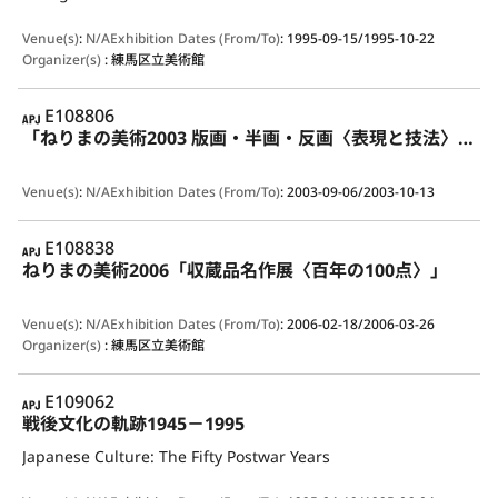
Venue(s)
:
N/A
Exhibition Dates (From/To)
:
1995-09-15/1995-10-22
Organizer(s)
:
練馬区立美術館
APJ
E108806
「ねりまの美術2003 版画・半画・反画〈表現と技法〉」展
Venue(s)
:
N/A
Exhibition Dates (From/To)
:
2003-09-06/2003-10-13
APJ
E108838
ねりまの美術2006「収蔵品名作展〈百年の100点〉」
Venue(s)
:
N/A
Exhibition Dates (From/To)
:
2006-02-18/2006-03-26
Organizer(s)
:
練馬区立美術館
APJ
E109062
戦後文化の軌跡1945－1995
Japanese Culture: The Fifty Postwar Years