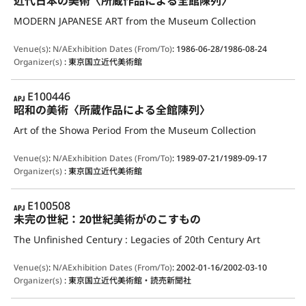
近代日本の美術〈所蔵作品による全館陳列〉
MODERN JAPANESE ART from the Museum Collection
Venue(s)
:
N/A
Exhibition Dates (From/To)
:
1986-06-28/1986-08-24
Organizer(s)
:
東京国立近代美術館
APJ
E100446
昭和の美術〈所蔵作品による全館陳列〉
Art of the Showa Period From the Museum Collection
Venue(s)
:
N/A
Exhibition Dates (From/To)
:
1989-07-21/1989-09-17
Organizer(s)
:
東京国立近代美術館
APJ
E100508
未完の世紀：20世紀美術がのこすもの
The Unfinished Century : Legacies of 20th Century Art
Venue(s)
:
N/A
Exhibition Dates (From/To)
:
2002-01-16/2002-03-10
Organizer(s)
:
東京国立近代美術館・読売新聞社