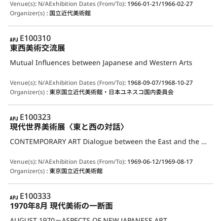
Venue(s)
:
N/A
Exhibition Dates (From/To)
:
1966-01-21/1966-02-27
Organizer(s)
:
国立近代美術館
APJ
E100310
東西美術交流展
Mutual Influences between Japanese and Western Arts
Venue(s)
:
N/A
Exhibition Dates (From/To)
:
1968-09-07/1968-10-27
Organizer(s)
:
東京国立近代美術館・日本ユネスコ国内委員会
APJ
E100323
現代世界美術展〈東と西の対話〉
CONTEMPORARY ART Dialogue between the East and the West
Venue(s)
:
N/A
Exhibition Dates (From/To)
:
1969-06-12/1969-08-17
Organizer(s)
:
東京国立近代美術館
APJ
E100333
1970年8月 現代美術の一断面
AUGUST 1970－ASPECTS OF NEW JAPANESE ART