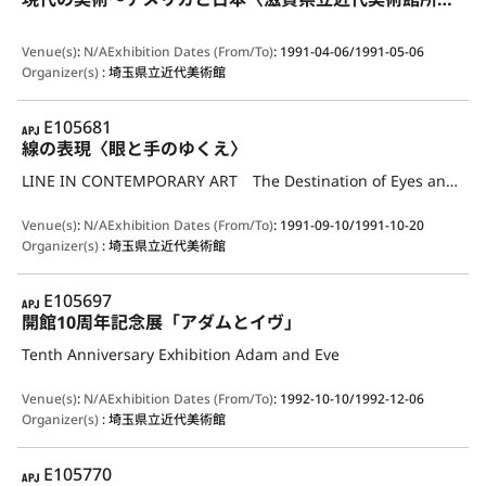
Venue(s)
:
N/A
Exhibition Dates (From/To)
:
1991-04-06/1991-05-06
Organizer(s)
:
埼玉県立近代美術館
APJ
E105681
線の表現〈眼と手のゆくえ〉
LINE IN CONTEMPORARY ART The Destination of Eyes and Hands
Venue(s)
:
N/A
Exhibition Dates (From/To)
:
1991-09-10/1991-10-20
Organizer(s)
:
埼玉県立近代美術館
APJ
E105697
開館10周年記念展「アダムとイヴ」
Tenth Anniversary Exhibition Adam and Eve
Venue(s)
:
N/A
Exhibition Dates (From/To)
:
1992-10-10/1992-12-06
Organizer(s)
:
埼玉県立近代美術館
APJ
E105770