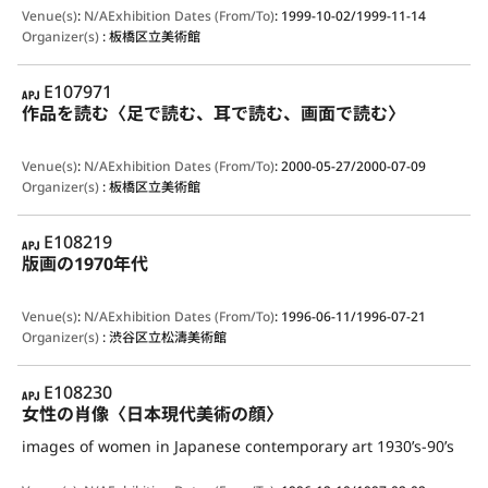
Venue(s)
:
N/A
Exhibition Dates (From/To)
:
1999-10-02/1999-11-14
Organizer(s)
:
板橋区立美術館
APJ
E107971
作品を読む〈足で読む、耳で読む、画面で読む〉
Venue(s)
:
N/A
Exhibition Dates (From/To)
:
2000-05-27/2000-07-09
Organizer(s)
:
板橋区立美術館
APJ
E108219
版画の1970年代
Venue(s)
:
N/A
Exhibition Dates (From/To)
:
1996-06-11/1996-07-21
Organizer(s)
:
渋谷区立松濤美術館
APJ
E108230
女性の肖像〈日本現代美術の顔〉
images of women in Japanese contemporary art 1930’s-90’s