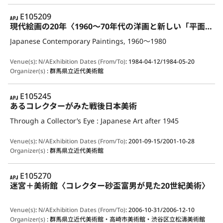
APJ
E105209
現代絵画の20年〈1960～70年代の洋画と新しい「平面」芸術の動向〉
Japanese Contemporary Paintings, 1960～1980
Venue(s)
:
N/A
Exhibition Dates (From/To)
:
1984-04-12/1984-05-20
Organizer(s)
:
群馬県立近代美術館
APJ
E105245
あるコレクターがみた戦後日本美術
Through a Collector’s Eye : Japanese Art after 1945
Venue(s)
:
N/A
Exhibition Dates (From/To)
:
2001-09-15/2001-10-28
Organizer(s)
:
群馬県立近代美術館
APJ
E105270
迷宮＋美術館〈コレクター砂盃富男が見た20世紀美術〉
Venue(s)
:
N/A
Exhibition Dates (From/To)
:
2006-10-31/2006-12-10
Organizer(s)
:
群馬県立近代美術館・高崎市美術館・渋谷区立松濤美術館