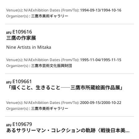
Venue(s)
:
N/A
Exhibition Dates (From/To)
:
1994-09-13/1994-10-16
Organizer(s)
:
三鷹市美術ギャラリー
APJ
E109616
三鷹の作家展
Nine Artists in Mitaka
Venue(s)
:
N/A
Exhibition Dates (From/To)
:
1995-11-04/1995-11-15
Organizer(s)
:
三鷹市芸術文化振興財団
APJ
E109661
「描くこと、生きること――三鷹市所蔵絵画作品展」
Venue(s)
:
N/A
Exhibition Dates (From/To)
:
2000-09-15/2000-10-22
Organizer(s)
:
三鷹市美術ギャラリー
APJ
E109679
あるサラリーマン・コレクションの軌跡〈戦後日本美術の場所〉