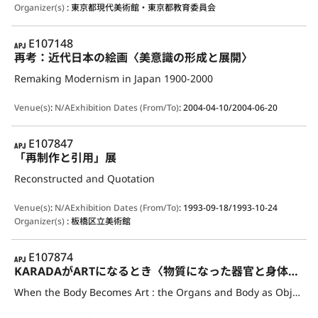
Organizer(s)
:
東京都現代美術館・東京都教育委員会
APJ
E107148
再考：近代日本の絵画〈美意識の形成と展開〉
Remaking Modernism in Japan 1900-2000
Venue(s)
:
N/A
Exhibition Dates (From/To)
:
2004-04-10/2004-06-20
APJ
E107847
「再制作と引用」展
Reconstructed and Quotation
Venue(s)
:
N/A
Exhibition Dates (From/To)
:
1993-09-18/1993-10-24
Organizer(s)
:
板橋区立美術館
APJ
E107874
KARADAがARTになるとき〈物質になった器官と身体〉展
When the Body Becomes Art : the Organs and Body as Object