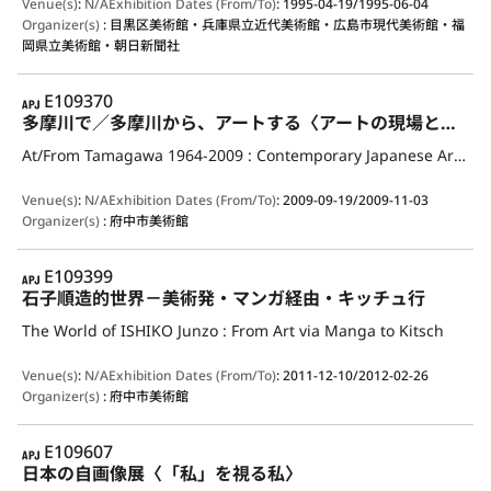
Venue(s)
:
N/A
Exhibition Dates (From/To)
:
1995-04-19/1995-06-04
Organizer(s)
:
目黒区美術館・兵庫県立近代美術館・広島市現代美術館・福
岡県立美術館・朝日新聞社
APJ
E109370
多摩川で／多摩川から、アートする〈アートの現場としての多摩川 観光芸術研究所から球体写真まで1964-2009〉
At/From Tamagawa 1964-2009 : Contemporary Japanese Art from a Geographical Viewpoint
Venue(s)
:
N/A
Exhibition Dates (From/To)
:
2009-09-19/2009-11-03
Organizer(s)
:
府中市美術館
APJ
E109399
石子順造的世界－美術発・マンガ経由・キッチュ行
The World of ISHIKO Junzo : From Art via Manga to Kitsch
Venue(s)
:
N/A
Exhibition Dates (From/To)
:
2011-12-10/2012-02-26
Organizer(s)
:
府中市美術館
APJ
E109607
日本の自画像展〈「私」を視る私〉