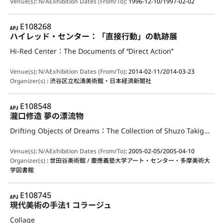
Venue(s)
:
N/A
Exhibition Dates (From/To)
:
1996-12-10/1997-02-02
APJ
E108268
ハイレッド・センター：「直接行動」の軌跡展
Hi-Red Center：The Documents of ‘‘Direct Action’’
Venue(s)
:
N/A
Exhibition Dates (From/To)
:
2014-02-11/2014-03-23
Organizer(s)
:
渋谷区立松濤美術館・日本経済新聞社
APJ
E108548
瀧口修造 夢の漂流物
Drifting Objects of Dreams：The Collection of Shuzo Takiguchi
Venue(s)
:
N/A
Exhibition Dates (From/To)
:
2005-02-05/2005-04-10
Organizer(s)
:
世田谷美術館 / 慶應義塾大学アート・センター・多摩美術大
学図書館
APJ
E108745
現代美術の手法1 コラージュ
Collage