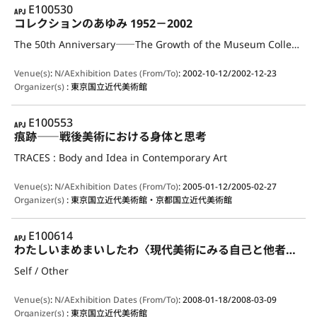
APJ
E100530
コレクションのあゆみ 1952－2002
The 50th Anniversary――The Growth of the Museum Collection 1952-2002
Venue(s)
:
N/A
Exhibition Dates (From/To)
:
2002-10-12/2002-12-23
Organizer(s)
:
東京国立近代美術館
APJ
E100553
痕跡――戦後美術における身体と思考
TRACES : Body and Idea in Contemporary Art
Venue(s)
:
N/A
Exhibition Dates (From/To)
:
2005-01-12/2005-02-27
Organizer(s)
:
東京国立近代美術館・京都国立近代美術館
APJ
E100614
わたしいまめまいしたわ〈現代美術にみる自己と他者〉Self／Other
Self / Other
Venue(s)
:
N/A
Exhibition Dates (From/To)
:
2008-01-18/2008-03-09
Organizer(s)
:
東京国立近代美術館