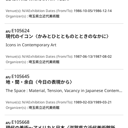
Venue(s)
:
N/A
Exhibition Dates (From/To)
:
1986-10-05/1986-12-14
Organizer(s)
:
埼玉県立近代美術館
APJ
E105624
現代のイコン〈かみとひととものとときのなかに〉
Icons in Contemporary Art
Venue(s)
:
N/A
Exhibition Dates (From/To)
:
1987-06-13/1987-08-02
Organizer(s)
:
埼玉県立近代美術館
APJ
E105645
地・間・余白〈今日の表現から〉
The Space : Material, Tension, Vacancy in Japanese Contemporary Art
Venue(s)
:
N/A
Exhibition Dates (From/To)
:
1989-02-03/1989-03-21
Organizer(s)
:
埼玉県立近代美術館
APJ
E105668
現代の美術～アメリカと日本〈滋賀県立近代美術館所蔵名品展〉