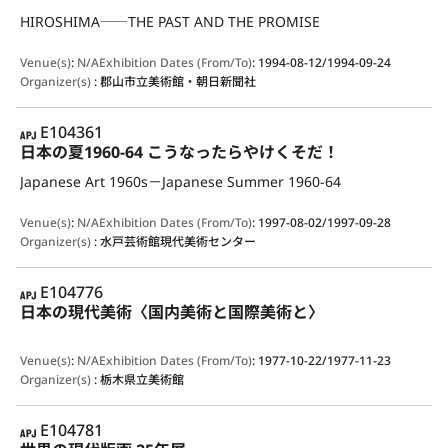
HIROSHIMA――THE PAST AND THE PROMISE
Venue(s)
:
N/A
Exhibition Dates (From/To)
:
1994-08-12/1994-09-24
Organizer(s)
:
郡山市立美術館・朝日新聞社
APJ
E104361
日本の夏1960-64 こうなったらやけくそだ！
Japanese Art 1960s－Japanese Summer 1960-64
Venue(s)
:
N/A
Exhibition Dates (From/To)
:
1997-08-02/1997-09-28
Organizer(s)
:
水戸芸術館現代美術センター
APJ
E104776
日本の現代美術〈国内美術と国際美術と〉
Venue(s)
:
N/A
Exhibition Dates (From/To)
:
1977-10-22/1977-11-23
Organizer(s)
:
栃木県立美術館
APJ
E104781