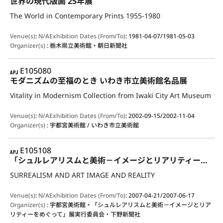
世界の現代版画 25年展
The World in Contemporary Prints 1955-1980
Venue(s)
:
N/A
Exhibition Dates (From/To)
:
1981-04-07/1981-05-03
Organizer(s)
:
栃木県立美術館・朝日新聞社
APJ
E105080
モダニズムの至福のとき いわき市立美術館名品展
Vitality in Modernism Collection from Iwaki City Art Museum
Venue(s)
:
N/A
Exhibition Dates (From/To)
:
2002-09-15/2002-11-04
Organizer(s)
:
宇都宮美術館 / いわき市立美術館
APJ
E105108
「シュルレアリスムと美術－イメージとリアリティーをめぐって」展
SURREALISM AND ART IMAGE AND REALITY
Venue(s)
:
N/A
Exhibition Dates (From/To)
:
2007-04-21/2007-06-17
Organizer(s)
:
宇都宮美術館・「シュルレアリスムと美術－イメージとリア
リティーをめぐって」展実行委員会・下野新聞社