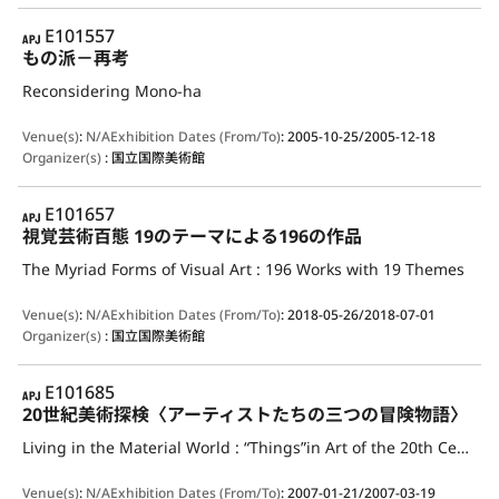
APJ
E101557
もの派－再考
Reconsidering Mono-ha
Venue(s)
:
N/A
Exhibition Dates (From/To)
:
2005-10-25/2005-12-18
Organizer(s)
:
国立国際美術館
APJ
E101657
視覚芸術百態 19のテーマによる196の作品
The Myriad Forms of Visual Art : 196 Works with 19 Themes
Venue(s)
:
N/A
Exhibition Dates (From/To)
:
2018-05-26/2018-07-01
Organizer(s)
:
国立国際美術館
APJ
E101685
20世紀美術探検〈アーティストたちの三つの冒険物語〉
Living in the Material World : “Things”in Art of the 20th Century and Beyond
Venue(s)
:
N/A
Exhibition Dates (From/To)
:
2007-01-21/2007-03-19