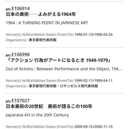
APJ
E106914
日本の美術――よみがえる1964年
1964 : A TURNING POINT IN JAPANESE ART
Venue(s)
:
N/A
Exhibition Dates (From/To)
:
1996-01-13/1996-03-24
Organizer(s)
:
東京都現代美術館
APJ
E106998
「アクション 行為がアートになるとき 1949-1979」
Out of Actions : Between Performance and the Object, 1949-1979
Venue(s)
:
N/A
Exhibition Dates (From/To)
:
1999-02-11/1999-04-11
Organizer(s)
:
東京都現代美術館・ロサンゼルス現代美術館
APJ
E107027
日本美術の20世紀 美術が語るこの100年
Japanese Art in the 20th Century
Venue(s)
:
N/A
Exhibition Dates (From/To)
:
2000-09-15/2000-11-19