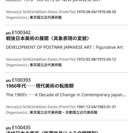
Venue(s)
:
N/A
Exhibition Dates (From/To)
:
1970-08-04/1970-08-30
Organizer(s)
:
東京国立近代美術館
APJ
E100342
戦後日本美術の展開〈具象表現の変貌〉
DEVELOPMENT OF POSTWAR JAPANESE ART：Figurative Art
Venue(s)
:
N/A
Exhibition Dates (From/To)
:
1972-02-08/1972-03-12
Organizer(s)
:
東京国立近代美術館
APJ
E100393
1960年代――現代美術の転換期
The 1960’s――A Decade of Change in Contemporary Japanese Art
Venue(s)
:
N/A
Exhibition Dates (From/To)
:
1981-12-04/1982-01-31
Organizer(s)
:
東京国立近代美術館・京都国立近代美術館
APJ
E100435