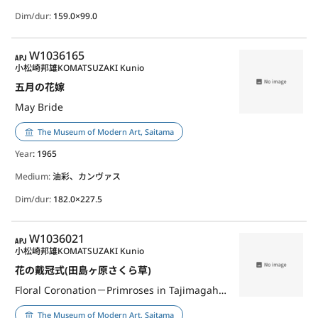
Dim/dur:
159.0×99.0
APJ
W1036165
小松崎邦雄
KOMATSUZAKI Kunio
五月の花嫁
May Bride
The Museum of Modern Art, Saitama
Year
: 1965
Medium:
油彩、カンヴァス
Dim/dur:
182.0×227.5
APJ
W1036021
小松崎邦雄
KOMATSUZAKI Kunio
花の戴冠式(田島ヶ原さくら草)
Floral Coronation－Primroses in Tajimagahara
The Museum of Modern Art, Saitama