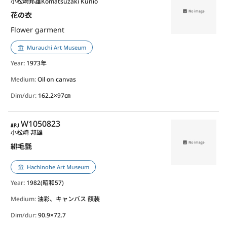
小松崎邦雄
Komatsuzaki Kunio
花の衣
Flower garment
Murauchi Art Museum
Year
: 1973年
Medium:
Oil on canvas
Dim/dur:
162.2×97㎝
APJ
W1050823
小松崎 邦雄
緋毛氈
Hachinohe Art Museum
Year
: 1982(昭和57)
Medium:
油彩、キャンバス 額装
Dim/dur:
90.9×72.7