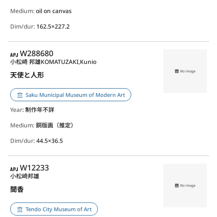
Medium:
oil on canvas
Dim/dur:
162.5×227.2
APJ
W288680
小松崎 邦雄
KOMATUZAKI,Kunio
天使と人形
Saku Municipal Museum of Modern Art
Year
: 制作年不詳
Medium:
銅版画（推定）
Dim/dur:
44.5×36.5
APJ
W12233
小松崎邦雄
聞香
Tendo City Museum of Art