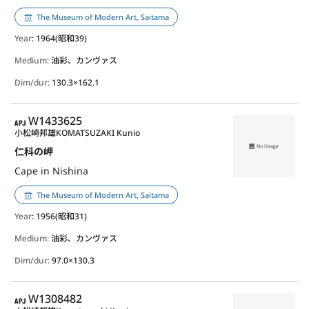
The Museum of Modern Art, Saitama
Year
: 1964(昭和39)
Medium:
油彩、カンヴァス
Dim/dur:
130.3×162.1
APJ
W1433625
小松崎邦雄
KOMATSUZAKI Kunio
仁科の岬
Cape in Nishina
The Museum of Modern Art, Saitama
Year
: 1956(昭和31)
Medium:
油彩、カンヴァス
Dim/dur:
97.0×130.3
APJ
W1308482