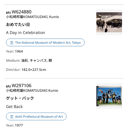
APJ
W624880
小松崎邦雄
KOMATSUZAKI, Kunio
おめでたい日
A Day in Celebration
The National Museum of Modern Art, Tokyo
Year
: 1964
Medium:
油彩, キャンバス, 額
Dim/dur:
182.0×227.5cm
APJ
W297106
小松崎邦雄
KOMATSUZAKI Kunio
ゲット・バック
Get Back
Aichi Prefectural Museum of Art
Year
: 1977