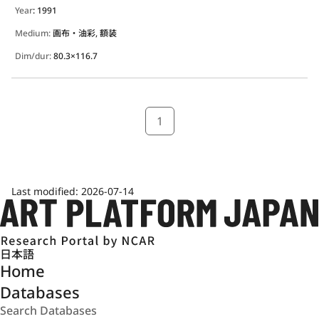
Year
: 1991
Medium:
画布・油彩, 額装
Dim/dur:
80.3×116.7
1
Last modified:
2026-07-14
日本語
Home
Databases