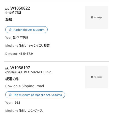
APJ
W1050822
小松崎 邦雄
凝視
Hachinohe Art Museum
Year
: 制作年不詳
Medium:
油彩、キャンバス 額装
Dim/dur:
45.5×37.9
APJ
W1036197
小松崎邦雄
KOMATSUZAKI Kunio
坂道の牛
Cow on a Sloping Road
The Museum of Modern Art, Saitama
Year
: 1963
Medium:
油彩、カンヴァス