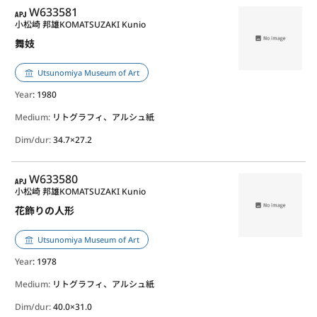
APJ
W633581
小松崎 邦雄
KOMATSUZAKI Kunio
舞妓
Utsunomiya Museum of Art
Year
: 1980
Medium:
リトグラフィ、アルシュ紙
Dim/dur:
34.7×27.2
APJ
W633580
小松崎 邦雄
KOMATSUZAKI Kunio
花飾りの人形
Utsunomiya Museum of Art
Year
: 1978
Medium:
リトグラフィ、アルシュ紙
Dim/dur:
40.0×31.0