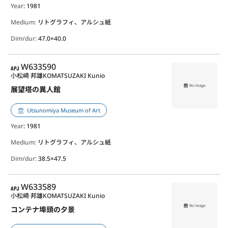
Year
: 1981
Medium:
リトグラフィ、アルシュ紙
Dim/dur:
47.0×40.0
APJ
W633590
小松崎 邦雄
KOMATSUZAKI Kunio
展望塔の異人館
Utsunomiya Museum of Art
Year
: 1981
Medium:
リトグラフィ、アルシュ紙
Dim/dur:
38.5×47.5
APJ
W633589
小松崎 邦雄
KOMATSUZAKI Kunio
コンテナ埠頭の夕景