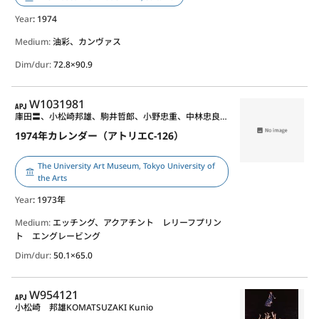
Year
: 1974
Medium:
油彩、カンヴァス
Dim/dur:
72.8×90.9
APJ
W1031981
庫田〓、小松崎邦雄、駒井哲郎、小野忠重、中林忠良、田村文雄、東京芸術大学版画研究室、原健、東谷武美、小山松隆、野見山暁治、福岡奉彦
1974年カレンダー（アトリエC-126）
The University Art Museum, Tokyo University of
the Arts
Year
: 1973年
Medium:
エッチング、アクアチント レリーフプリン
ト エングレービング
Dim/dur:
50.1×65.0
APJ
W954121
小松崎 邦雄
KOMATSUZAKI Kunio