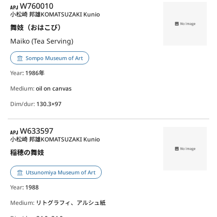
APJ
W760010
小松崎 邦雄
KOMATSUZAKI Kunio
舞妓（おはこび）
Maiko (Tea Serving)
Sompo Museum of Art
Year
: 1986年
Medium:
oil on canvas
Dim/dur:
130.3×97
APJ
W633597
小松崎 邦雄
KOMATSUZAKI Kunio
稲穂の舞妓
Utsunomiya Museum of Art
Year
: 1988
Medium:
リトグラフィ、アルシュ紙