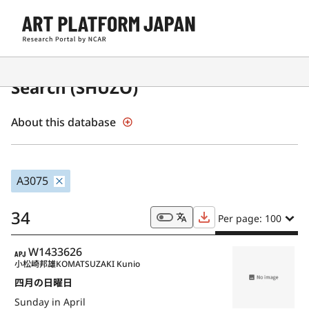
Japanese Museum Collections
Search (SHŪZŌ)
About this database
A3075
34
Per page: 100
APJ
W1433626
小松崎邦雄
KOMATSUZAKI Kunio
四月の日曜日
Sunday in April