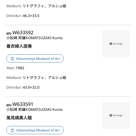
Medium:
リトグラフィ、アルシュ紙
Dim/dur:
46.3×33.5
APJ
W633592
小松崎 邦雄
KOMATSUZAKI Kunio
着衣婦人座像
Utsunomiya Museum of Art
Year
: 1982
Medium:
リトグラフィ、アルシュ紙
Dim/dur:
43.0×32.0
APJ
W633591
小松崎 邦雄
KOMATSUZAKI Kunio
風見鶏異人館
Utsunomiya Museum of Art