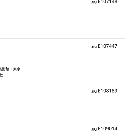
APJ
E107148
APJ
E107447
美術館・東京
社
APJ
E108189
APJ
E109014