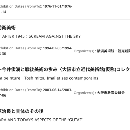
xhibition Dates (From/To)
:
1976-11-01/1976-
1-14
前衛美術
T AFTER 1945：SCREAM AGAINST THE SKY
xhibition Dates (From/To)
:
1994-02-05/1994-
Organizer(s)
:
横浜美術館・読売新
3-30
～今井俊満と戦後美術の歩み〈大阪市立近代美術館(仮称)コレ
la peinture－Toshimitsu Imaï et ses contemporains
xhibition Dates (From/To)
:
2003-06-14/2003-
Organizer(s)
:
大阪市教育委員会
7-06
原治良と具体のその後
ARA AND TODAY’S ASPECTS OF THE “GUTAI”