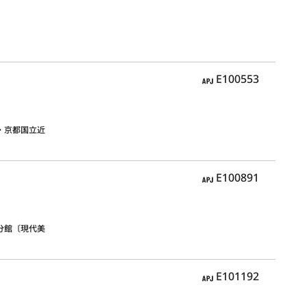
APJ
E100553
・京都国立近
APJ
E100891
分館〔現代美
APJ
E101192