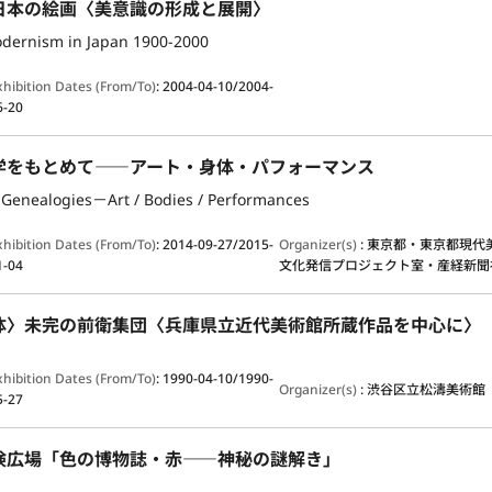
日本の絵画〈美意識の形成と展開〉
dernism in Japan 1900-2000
xhibition Dates (From/To)
:
2004-04-10/2004-
6-20
学をもとめて――アート・身体・パフォーマンス
Genealogies－Art / Bodies / Performances
xhibition Dates (From/To)
:
2014-09-27/2015-
Organizer(s)
:
東京都・東京都現代
1-04
文化発信プロジェクト室・産経新聞
体〉未完の前衛集団〈兵庫県立近代美術館所蔵作品を中心に〉
xhibition Dates (From/To)
:
1990-04-10/1990-
Organizer(s)
:
渋谷区立松濤美術館
5-27
険広場「色の博物誌・赤――神秘の謎解き」