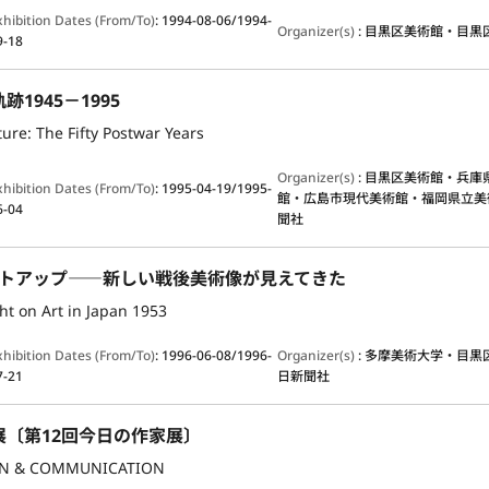
xhibition Dates (From/To)
:
1994-08-06/1994-
Organizer(s)
:
目黒区美術館・目黒
9-18
1945－1995
ure: The Fifty Postwar Years
Organizer(s)
:
目黒区美術館・兵庫
xhibition Dates (From/To)
:
1995-04-19/1995-
館・広島市現代美術館・福岡県立美
6-04
聞社
ライトアップ――新しい戦後美術像が見えてきた
ht on Art in Japan 1953
xhibition Dates (From/To)
:
1996-06-08/1996-
Organizer(s)
:
多摩美術大学・目黒
7-21
日新聞社
展〔第12回今日の作家展〕
N & COMMUNICATION