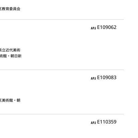
区教育委員会
APJ
E109062
県立近代美術
術館・朝日新
APJ
E109083
区美術館・朝
APJ
E110359