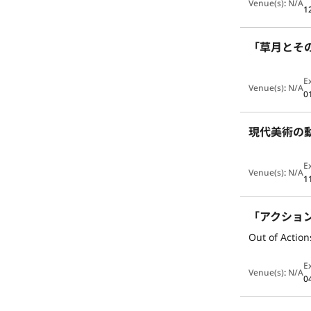
Venue(s)
:
N/A
1
「草月とその時
E
Venue(s)
:
N/A
0
現代美術の動
E
Venue(s)
:
N/A
1
「アクション 
Out of Actio
E
Venue(s)
:
N/A
0