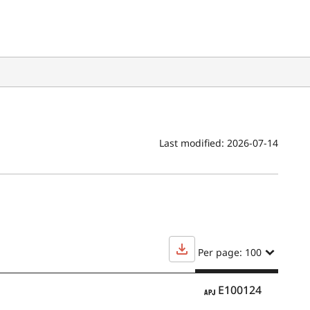
Last modified:
2026-07-14
Per page: 100
APJ
E100124