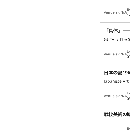
E
Venue(s)
:
N/A
1
「具体」――
GUTAI / The S
E
Venue(s)
:
N/A
0
日本の夏19
Japanese Ar
E
Venue(s)
:
N/A
0
戦後美術の
E