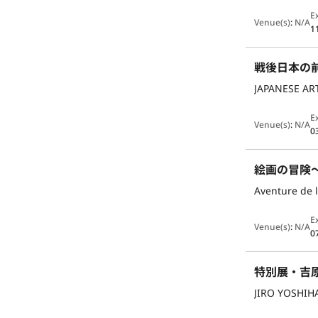
E
Venue(s)
:
N/A
1
戦後日本の
JAPANESE AR
E
Venue(s)
:
N/A
0
絵画の冒険
Aventure de 
E
Venue(s)
:
N/A
0
特別展・吉
JIRO YOSHIH