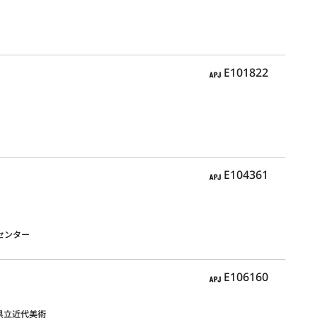
APJ
E101822
APJ
E104361
センター
APJ
E106160
庫県立近代美術