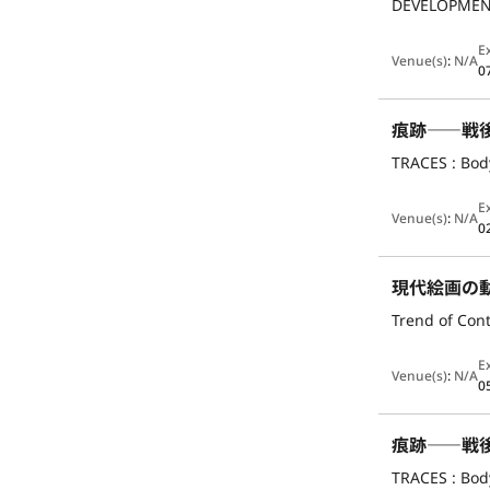
DEVELOPMENT
E
Venue(s)
:
N/A
0
痕跡――戦
TRACES : Bod
E
Venue(s)
:
N/A
0
現代絵画の
Trend of Con
E
Venue(s)
:
N/A
0
痕跡――戦
TRACES : Bod