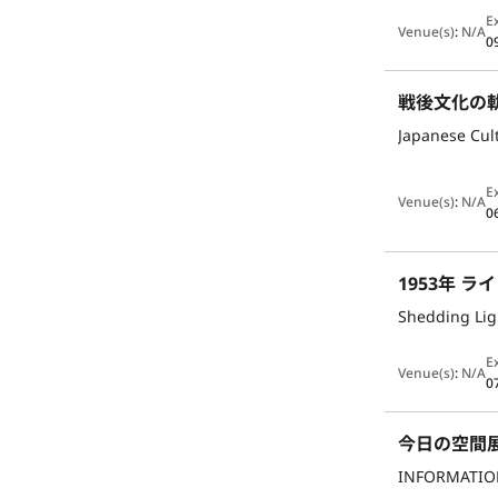
E
Venue(s)
:
N/A
0
戦後文化の軌跡
Japanese Cult
E
Venue(s)
:
N/A
0
1953年 
Shedding Lig
E
Venue(s)
:
N/A
0
今日の空間
INFORMATIO