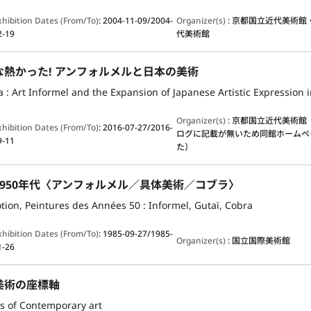
xhibition Dates (From/To)
:
2004-11-09/2004-
Organizer(s)
:
京都国立近代美術館
2-19
代美術館
な熱かった! アンフォルメルと日本の美術
a : Art Informel and the Expansion of Japanese Artistic Expression 
Organizer(s)
:
京都国立近代美術館
xhibition Dates (From/To)
:
2016-07-27/2016-
ログに記載が無いため同館ホームペ
9-11
た〕
1950年代〈アンフォルメル／具体美術／コブラ〉
tion, Peintures des Années 50 : Informel, Gutaï, Cobra
xhibition Dates (From/To)
:
1985-09-27/1985-
Organizer(s)
:
国立国際美術館
1-26
美術の座標軸
 of Contemporary art