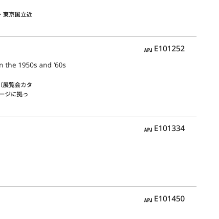
・東京国立近
APJ
E101252
in the 1950s and ’60s
〔展覧会カタ
ージに拠っ
APJ
E101334
APJ
E101450