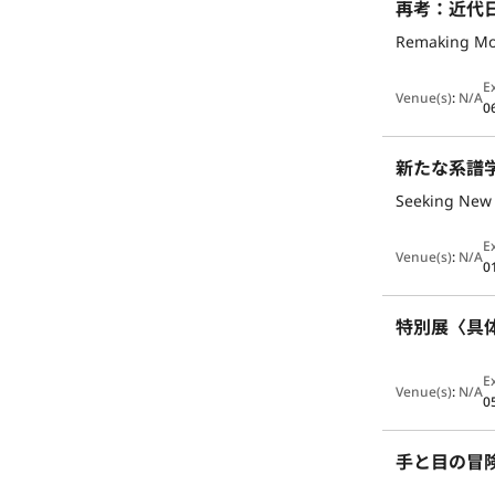
再考：近代
Remaking Mo
E
Venue(s)
:
N/A
0
新たな系譜
Seeking New 
E
Venue(s)
:
N/A
0
特別展〈具
E
Venue(s)
:
N/A
0
手と目の冒