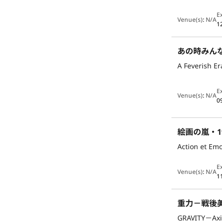
E
Venue(s)
:
N/A
1
あの時みん
A Feverish Er
E
Venue(s)
:
N/A
0
絵画の嵐・
Action et Emo
E
Venue(s)
:
N/A
1
重力－戦後
GRAVITY－Axis