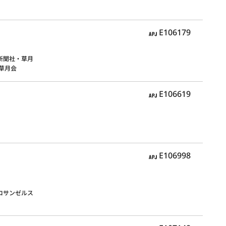
APJ
E106179
新聞社・草月
人草月会
APJ
E106619
APJ
E106998
ロサンゼルス