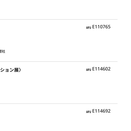
APJ
E110765
聞社
APJ
E114602
クション展〉
APJ
E114692