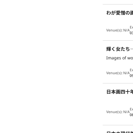
わが愛憎の
E
Venue(s)
:
N/A
0
輝く女たち
Images of wo
E
Venue(s)
:
N/A
0
日本画四十
E
Venue(s)
:
N/A
0