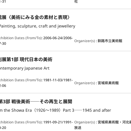
1-31
社
館展〈美術にみる金の素材と表現〉
ainting, sculpture, craft and jewellery
xhibition Dates (From/To)
:
2006-06-24/2006-
Organizer(s)
:
釧路市立美術館
7-30
展第1部 現代日本の美術
ontemporary Japanese Art
xhibition Dates (From/To)
:
1981-11-03/1981-
Organizer(s)
:
宮城県美術館
2-06
第3部 戦後美術――その再生と展開
rom the Showa Era（1926～1989）Part 3――1945 and after
xhibition Dates (From/To)
:
1991-09-21/1991-
Organizer(s)
:
宮城県美術館・河北
0-20
放送