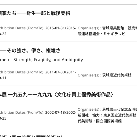
画家たち――針生一郎と戦後美術
xhibition Dates (From/To)
:
2015-01-31/2015-
Organizer(s)
:
宮城県美術館・読売
3-22
館連絡協議会・ミヤギテレビ
――その強さ、儚さ、複雑さ
men Strength, Fragility, and Ambiguity
xhibition Dates (From/To)
:
2011-07-30/2011-
Organizer(s)
:
茨城県近代美術館
9-11
年展 一九五九－一九九九〈文化庁買上優秀美術作品〉
Organizer(s)
:
茨城県天心記念五浦
xhibition Dates (From/To)
:
2002-07-13/2002-
新聞社 協力：東京国立近代美術館
8-25
代美術館・国立国際美術館