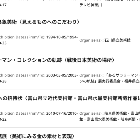
8-17
テレビ神奈川
具象美術〈見えるものへのこだわり〉
xhibition Dates (From/To)
:
1994-10-05/1994-
Organizer(s)
:
石川県立美術館
0-23
ーマン・コレクションの軌跡〈戦後日本美術の場所〉
xhibition Dates (From/To)
:
2003-03-05/2003-
Organizer(s)
:
「あるサラリーマン
3-28
ンの軌跡」展実行委員会・福井県立
xhibition Dates (From/To)
:
2010-07-16/2010-
Organizer(s)
:
岐阜県美術館・富山
8-22
館・富山県水墨美術館・岐阜新聞・
館展〈美術にみる金の素材と表現〉