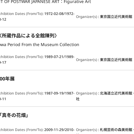
 OF POSTWAR JAPANESE ART：Figurative Art
xhibition Dates (From/To)
:
1972-02-08/1972-
Organizer(s)
:
東京国立近代美術館
3-12
〈所蔵作品による全館陳列〉
howa Period From the Museum Collection
xhibition Dates (From/To)
:
1989-07-21/1989-
Organizer(s)
:
東京国立近代美術館
9-17
00年展
xhibition Dates (From/To)
:
1987-09-19/1987-
Organizer(s)
:
北海道立近代美術館
0-11
社
「真冬の花畑」
xhibition Dates (From/To)
:
2009-11-29/2010-
Organizer(s)
:
札幌芸術の森美術館