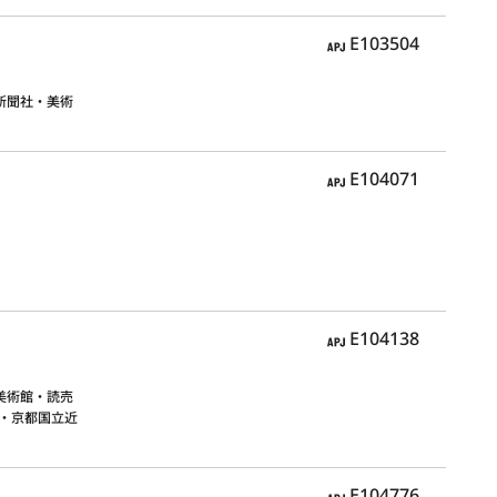
APJ
E103504
新聞社・美術
APJ
E104071
APJ
E104138
美術館・読売
・京都国立近
APJ
E104776