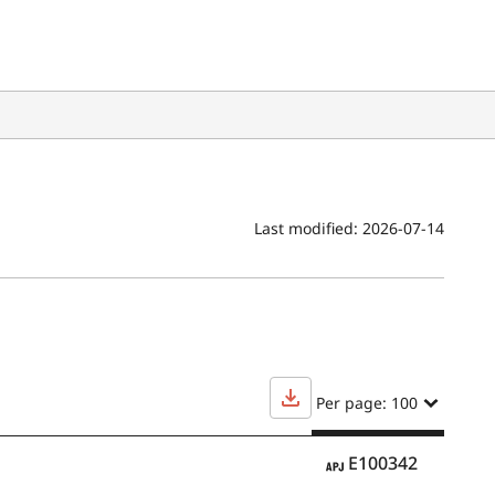
Last modified:
2026-07-14
Per page: 100
APJ
E100342