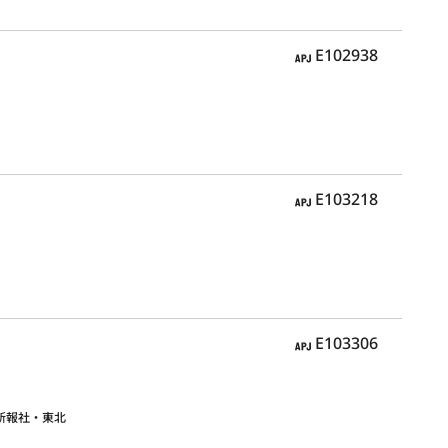
APJ
E102938
APJ
E103218
APJ
E103306
新報社・東北