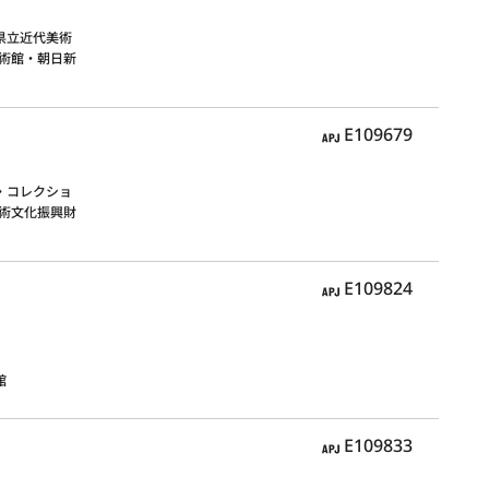
県立近代美術
術館・朝日新
APJ
E109679
・コレクショ
術文化振興財
APJ
E109824
館
APJ
E109833