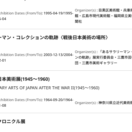
Organizer(s)
:
目黒区美術館・兵庫
xhibition Dates (From/To)
:
1995-04-19/1995-
館・広島市現代美術館・福岡県立美
6-04
聞社
ーマン・コレクションの軌跡〈戦後日本美術の場所〉
Organizer(s)
:
「あるサラリーマン
xhibition Dates (From/To)
:
2003-12-13/2004-
ンの軌跡」展実行委員会・三鷹市芸
2-01
団・三鷹市美術ギャラリー
美術展(1945～1960)
Y ARTS OF JAPAN AFTER THE WAR II(1945～1960)
xhibition Dates (From/To)
:
1964-09-20/1964-
Organizer(s)
:
神奈川県立近代美術
1-08
クロニクル展