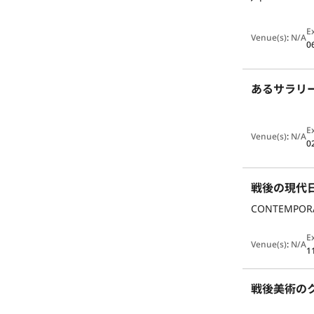
E
Venue(s)
:
N/A
0
あるサラリ
E
Venue(s)
:
N/A
0
戦後の現代日本
CONTEMPORAR
E
Venue(s)
:
N/A
1
戦後美術の