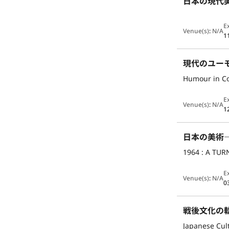
日本の現代
E
Venue(s)
:
N/A
1
現代のユー
Humour in C
E
Venue(s)
:
N/A
1
日本の美術―
1964 : A TU
E
Venue(s)
:
N/A
0
戦後文化の軌跡
Japanese Cult