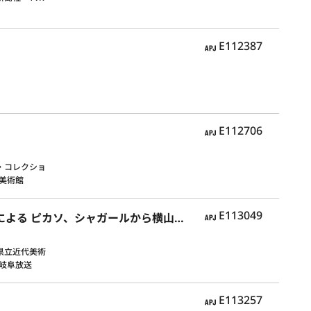
APJ
E112387
APJ
E112706
・コレクショ
美術館
APJ
E113049
20世紀美術への招待状〈富山県立近代美術館・富山県水墨美術館所蔵作品による ピカソ、シャガールから横山大観、竹内栖鳳まで〉
県立近代美術
岐阜放送
APJ
E113257