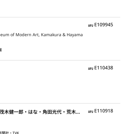
APJ
E109945
seum of Modern Art, Kamakura & Hayama
館
APJ
E110438
APJ
E110918
4人が創る「わたしの美術館」展－とっておきの横浜美術館コレクション〈茂木健一郎・はな・角田光代・荒木経惟〉
聞社・TVK