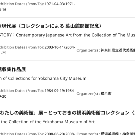
xhibition Dates (From/To)
:
1971-04-03/1971-
5-16
の現代展〈コレクションによる 葉山館開館記念〉
TORY：Contemporary Japanese Art from the Collection of The Mu
xhibition Dates (From/To)
:
2003-10-11/2004-
Organizer(s)
:
神奈川県立近代美術
1-25
館収集作品展
on of Collections for Yokohama City Museum
xhibition Dates (From/To)
:
1984-09-19/1984-
Organizer(s)
:
横浜市
9-30
f the Collection of the Yokohama Museum of Art
xhibition Dates (From/To)
:
2008-06-20/2008-
Organizer(s)
:
横浜美術館・神奈川新