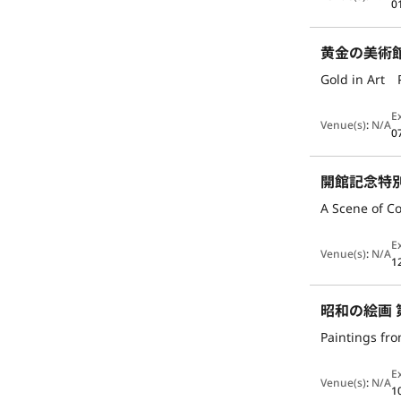
0
黄金の美術
Gold in Art P
E
Venue(s)
:
N/A
0
開館記念特別
A Scene of C
E
Venue(s)
:
N/A
1
昭和の絵画 
Paintings f
E
Venue(s)
:
N/A
1