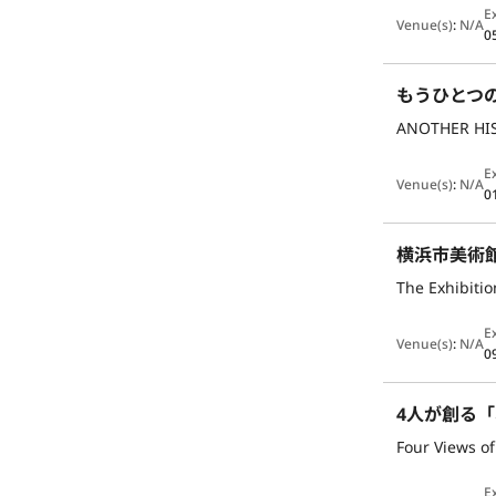
E
Venue(s)
:
N/A
0
もうひとつ
ANOTHER HIS
E
Venue(s)
:
N/A
0
横浜市美術
The Exhibiti
E
Venue(s)
:
N/A
0
Four Views o
E