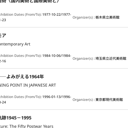
美術〈国内美術と国際美術と〉
xhibition Dates (From/To)
:
1977-10-22/1977-
Organizer(s)
:
栃木県立美術館
1-23
モア
ontemporary Art
xhibition Dates (From/To)
:
1984-10-06/1984-
Organizer(s)
:
埼玉県立近代美術館
2-16
―よみがえる1964年
RNING POINT IN JAPANESE ART
xhibition Dates (From/To)
:
1996-01-13/1996-
Organizer(s)
:
東京都現代美術館
3-24
1945－1995
ure: The Fifty Postwar Years