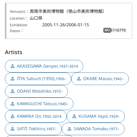
周南市美術博物館（徳山市美術博物館）
Venue(s)：
山口県
Location：
2005-11-26/2006-01-15
Exhibition
E116770
Dates：
APJ
Artists
AKASEGAWA Genpei
,
1937–2014
ŌTA Saburō (1950)
,
OKABE Masao
,
1950–
1942–
ODANI Motohiko
,
1972–
KAWAGUCHI Tatsuo
,
1940–
KAWARA On
,
KUSAMA Yayoi
,
1932–2014
1929–
SATŌ Tokihiro
,
SAWADA Tomoko
,
1957–
1977–