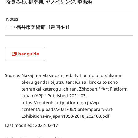
なぎみわ, 柳幸典, ヤノベケンジ, 李禹煥
Notes
―→福井市美術館〔巡回4-1〕
User guide
Source:
Nakajima Masatoshi, ed. “Nihon no bijutsukan ni
okeru gendai bijutsu ten: Kaisai kiroku to sono
tenrankai katarogu ichiran. Zōhoban.” “Art Platform
Japan (APJ).” Published 2021-03.
https://contents.artplatform.go.jp/wp-
content/uploads/2021/06/Contemporary-Art-
Exhibitions-in-Japan1953-2018_202103.pdf
Last modified:
2022-02-17