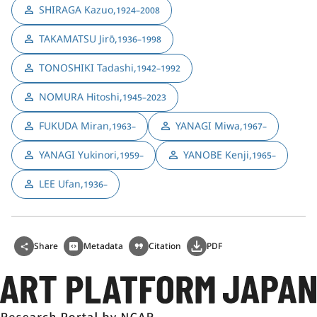
SHIRAGA Kazuo
,
1924–2008
TAKAMATSU Jirō
,
1936–1998
TONOSHIKI Tadashi
,
1942–1992
NOMURA Hitoshi
,
1945–2023
FUKUDA Miran
,
YANAGI Miwa
,
1963–
1967–
YANAGI Yukinori
,
YANOBE Kenji
,
1959–
1965–
LEE Ufan
,
1936–
Share
Metadata
Citation
PDF