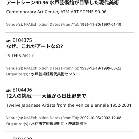
アートシーン90-96 水戸芸術館が目撃した現代美術
Contemporary Art Center, ATM ART SCENE 90-96
Venue(s)
:
N/A
Exhibition Dates (From/To)
:
1996-11-30/1997-01-19
APJ
E104375
なぜ、これがアートなの?
IS THIS ART ?
Venue(s)
:
N/A
Exhibition Dates (From/To)
:
1998-12-19/1999-03-22
Organizer(s)
:
水戸芸術館現代美術センター
APJ
E104496
12人の挑戦――大観から日比野まで
Twelve Japanese Artists from the Venice Biennale 1952-2001
Venue(s)
:
N/A
Exhibition Dates (From/To)
:
2002-10-05/2002-12-08
Organizer(s)
:
水戸市芸術振興財団・茨城新聞社