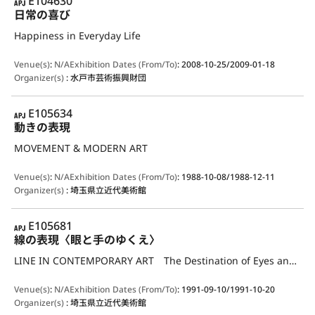
APJ
E104630
日常の喜び
Happiness in Everyday Life
Venue(s)
:
N/A
Exhibition Dates (From/To)
:
2008-10-25/2009-01-18
Organizer(s)
:
水戸市芸術振興財団
APJ
E105634
動きの表現
MOVEMENT & MODERN ART
Venue(s)
:
N/A
Exhibition Dates (From/To)
:
1988-10-08/1988-12-11
Organizer(s)
:
埼玉県立近代美術館
APJ
E105681
線の表現〈眼と手のゆくえ〉
LINE IN CONTEMPORARY ART The Destination of Eyes and Hands
Venue(s)
:
N/A
Exhibition Dates (From/To)
:
1991-09-10/1991-10-20
Organizer(s)
:
埼玉県立近代美術館