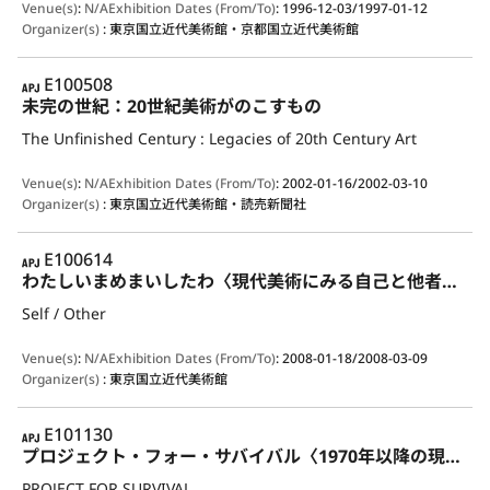
Venue(s)
:
N/A
Exhibition Dates (From/To)
:
1996-12-03/1997-01-12
Organizer(s)
:
東京国立近代美術館・京都国立近代美術館
APJ
E100508
未完の世紀：20世紀美術がのこすもの
The Unfinished Century : Legacies of 20th Century Art
Venue(s)
:
N/A
Exhibition Dates (From/To)
:
2002-01-16/2002-03-10
Organizer(s)
:
東京国立近代美術館・読売新聞社
APJ
E100614
わたしいまめまいしたわ〈現代美術にみる自己と他者〉Self／Other
Self / Other
Venue(s)
:
N/A
Exhibition Dates (From/To)
:
2008-01-18/2008-03-09
Organizer(s)
:
東京国立近代美術館
APJ
E101130
プロジェクト・フォー・サバイバル〈1970年以降の現代美術再訪：プロジェクティブ [意志的・投企的] な実践の再発見に向けて〉
PROJECT FOR SURVIVAL