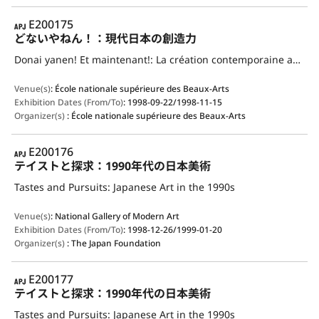
APJ
E200175
どないやねん！：現代日本の創造力
Donai yanen! Et maintenant!: La création contemporaine au Japon
Venue(s)
:
École nationale supérieure des Beaux-Arts
Exhibition Dates (From/To)
:
1998-09-22/1998-11-15
Organizer(s)
:
École nationale supérieure des Beaux-Arts
APJ
E200176
テイストと探求：1990年代の日本美術
Tastes and Pursuits: Japanese Art in the 1990s
Venue(s)
:
National Gallery of Modern Art
Exhibition Dates (From/To)
:
1998-12-26/1999-01-20
Organizer(s)
:
The Japan Foundation
APJ
E200177
テイストと探求：1990年代の日本美術
Tastes and Pursuits: Japanese Art in the 1990s