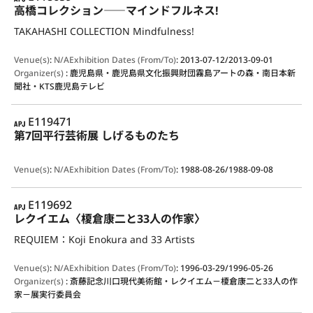
高橋コレクション――マインドフルネス!
TAKAHASHI COLLECTION Mindfulness!
Venue(s)
:
N/A
Exhibition Dates (From/To)
:
2013-07-12/2013-09-01
Organizer(s)
:
鹿児島県・鹿児島県文化振興財団霧島アートの森・南日本新
聞社・KTS鹿児島テレビ
APJ
E119471
第7回平行芸術展 しげるものたち
Venue(s)
:
N/A
Exhibition Dates (From/To)
:
1988-08-26/1988-09-08
APJ
E119692
レクイエム〈榎倉康二と33人の作家〉
REQUIEM：Koji Enokura and 33 Artists
Venue(s)
:
N/A
Exhibition Dates (From/To)
:
1996-03-29/1996-05-26
Organizer(s)
:
斎藤記念川口現代美術館・レクイエム－榎倉康二と33人の作
家－展実行委員会