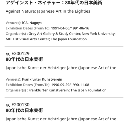
アゲインスト・ネイチャー：80年代の日本美術
Against Nature: Japanese Art in the Eighties
Venue(s)
:
ICA, Nagoya
Exhibition Dates (From/To)
:
1991-04-06/1991-06-16
Organizer(s)
:
Grey Art Gallery & Study Center, New York University;
MIT List Visual Arts Center; The Japan Foundation
APJ
E200129
80年代の日本美術
Japanische Kunst der Achtziger Jahre (Japanese Art of the Eighties)
Venue(s)
:
Frankfurter Kunstverein
Exhibition Dates (From/To)
:
1990-09-29/1990-11-08
Organizer(s)
:
Frankfurter Kunstverein; The Japan Foundation
APJ
E200130
80年代の日本美術
Japanische Kunst der Achtziger Jahre (Japanese Art of the Eighties)