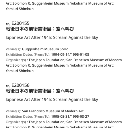
Art; Solomon R. Guggenheim Museum; Yokohama Museum of Art;
Yomiuri Shimbun
APJ
E200155
戦後日本の前衛美術展：空へ叫び
Japanese Art After 1945: Scream Against the Sky
Venue(s)
:
Guggenheim Museum SoHo
Exhibition Dates (From/To)
:
1994-09-14/1995-01-08
Organizer(s)
:
The Japan Foundation; San Francisco Museum of Modern
Art; Solomon R. Guggenheim Museum; Yokohama Museum of Art;
Yomiuri Shimbun
APJ
E200156
戦後日本の前衛美術展：空へ叫び
Japanese Art After 1945: Scream Against the Sky
Venue(s)
:
San Francisco Museum of Modern Art
Exhibition Dates (From/To)
:
1995-05-31/1995-08-27
Organizer(s)
:
The Japan Foundation; San Francisco Museum of Modern
Art; Solomon R. Guggenheim Museum; Yokohama Museum of Art;