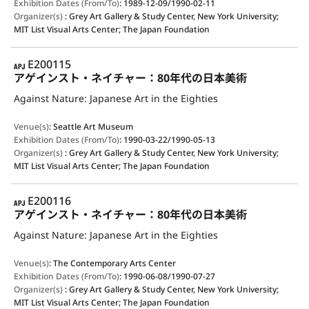
Exhibition Dates (From/To)
:
1989-12-09/1990-02-11
Organizer(s)
:
Grey Art Gallery & Study Center, New York University;
MIT List Visual Arts Center; The Japan Foundation
APJ
E200115
アゲインスト・ネイチャー：80年代の日本美術
Against Nature: Japanese Art in the Eighties
Venue(s)
:
Seattle Art Museum
Exhibition Dates (From/To)
:
1990-03-22/1990-05-13
Organizer(s)
:
Grey Art Gallery & Study Center, New York University;
MIT List Visual Arts Center; The Japan Foundation
APJ
E200116
アゲインスト・ネイチャー：80年代の日本美術
Against Nature: Japanese Art in the Eighties
Venue(s)
:
The Contemporary Arts Center
Exhibition Dates (From/To)
:
1990-06-08/1990-07-27
Organizer(s)
:
Grey Art Gallery & Study Center, New York University;
MIT List Visual Arts Center; The Japan Foundation