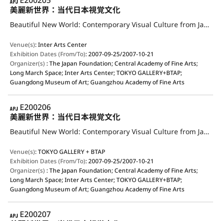
APJ
E200205
美麗新世界：当代日本視覚文化
Beautiful New World: Contemporary Visual Culture from Japan
Venue(s)
:
Inter Arts Center
Exhibition Dates (From/To)
:
2007-09-25/2007-10-21
Organizer(s)
:
The Japan Foundation; Central Academy of Fine Arts;
Long March Space; Inter Arts Center; TOKYO GALLERY+BTAP;
Guangdong Museum of Art; Guangzhou Academy of Fine Arts
APJ
E200206
美麗新世界：当代日本視覚文化
Beautiful New World: Contemporary Visual Culture from Japan
Venue(s)
:
TOKYO GALLERY + BTAP
Exhibition Dates (From/To)
:
2007-09-25/2007-10-21
Organizer(s)
:
The Japan Foundation; Central Academy of Fine Arts;
Long March Space; Inter Arts Center; TOKYO GALLERY+BTAP;
Guangdong Museum of Art; Guangzhou Academy of Fine Arts
APJ
E200207