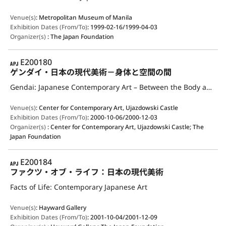
Venue(s)
:
Metropolitan Museum of Manila
Exhibition Dates (From/To)
:
1999-02-16/1999-04-03
Organizer(s)
:
The Japan Foundation
APJ
E200180
ゲンダイ・日本の現代美術－身体と空間の間
Gendai: Japanese Contemporary Art – Between the Body and Space
Venue(s)
:
Center for Contemporary Art, Ujazdowski Castle
Exhibition Dates (From/To)
:
2000-10-06/2000-12-03
Organizer(s)
:
Center for Contemporary Art, Ujazdowski Castle; The
Japan Foundation
APJ
E200184
ファクツ・オブ・ライフ：日本の現代美術
Facts of Life: Contemporary Japanese Art
Venue(s)
:
Hayward Gallery
Exhibition Dates (From/To)
:
2001-10-04/2001-12-09