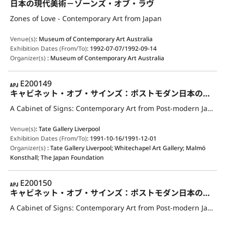
日本の現代美術－ゾーンズ・オブ・ラヴ
Zones of Love - Contemporary Art from Japan
Venue(s)
:
Museum of Contemporary Art Australia
Exhibition Dates (From/To)
:
1992-07-07/1992-09-14
Organizer(s)
:
Museum of Contemporary Art Australia
APJ
E200149
キャビネット・オブ・サインズ：ポストモダン日本の現代美術
A Cabinet of Signs: Contemporary Art from Post-modern Japan
Venue(s)
:
Tate Gallery Liverpool
Exhibition Dates (From/To)
:
1991-10-16/1991-12-01
Organizer(s)
:
Tate Gallery Liverpool; Whitechapel Art Gallery; Malmö
Konsthall; The Japan Foundation
APJ
E200150
キャビネット・オブ・サインズ：ポストモダン日本の現代美術
A Cabinet of Signs: Contemporary Art from Post-modern Japan