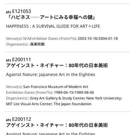
APJ
E121053
「ハピネス――アートにみる幸福への鍵」
HAPPINESS : A SURVIVAL GUIDE FOR ART＋LIFE
Venue(s)
:
N/A
Exhibition Dates (From/To)
:
2003-10-18/2004-01-18
Organizer(s)
:
森美術館
APJ
E200111
アゲインスト・ネイチャー：80年代の日本美術
Against Nature: Japanese Art in the Eighties
Venue(s)
:
San Francisco Museum of Modern Art
Exhibition Dates (From/To)
:
1989-06-15/1989-08-06
Organizer(s)
:
Grey Art Gallery & Study Center, New York University;
MIT List Visual Arts Center; The Japan Foundation
APJ
E200112
アゲインスト・ネイチャー：80年代の日本美術
Against Nature: Japanese Art in the Eighties