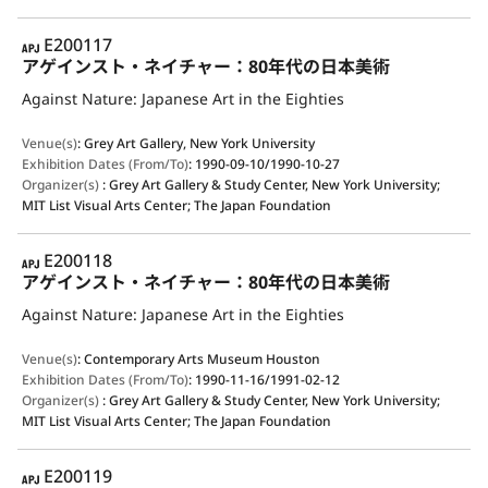
APJ
E200117
アゲインスト・ネイチャー：80年代の日本美術
Against Nature: Japanese Art in the Eighties
Venue(s)
:
Grey Art Gallery, New York University
Exhibition Dates (From/To)
:
1990-09-10/1990-10-27
Organizer(s)
:
Grey Art Gallery & Study Center, New York University;
MIT List Visual Arts Center; The Japan Foundation
APJ
E200118
アゲインスト・ネイチャー：80年代の日本美術
Against Nature: Japanese Art in the Eighties
Venue(s)
:
Contemporary Arts Museum Houston
Exhibition Dates (From/To)
:
1990-11-16/1991-02-12
Organizer(s)
:
Grey Art Gallery & Study Center, New York University;
MIT List Visual Arts Center; The Japan Foundation
APJ
E200119