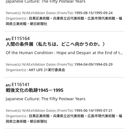
Japanese Culture: The Fifty Postwar Years
Venue(s)
:
N/A
Exhibition Dates (From/To)
:
1995-08-15/1995-09-24
Organizer(s)
:
目黒区美術館・兵庫県立近代美術館・広島市現代美術館・福
岡県立美術館・朝日新聞社
APJ
E115164
人間の条件展〈私たちは、どこへ向かうのか。〉
Of the Human Condition : Hope and Despair at the End of the Century
Venue(s)
:
N/A
Exhibition Dates (From/To)
:
1994-04-09/1994-05-29
Organizer(s)
:
ART LIFE 21実行委員会
APJ
E116141
戦後文化の軌跡1945－1995
Japanese Culture: The Fifty Postwar Years
Venue(s)
:
N/A
Exhibition Dates (From/To)
:
1995-06-14/1995-07-21
Organizer(s)
:
目黒区美術館・兵庫県立近代美術館・広島市現代美術館・福
岡県立美術館・朝日新聞社