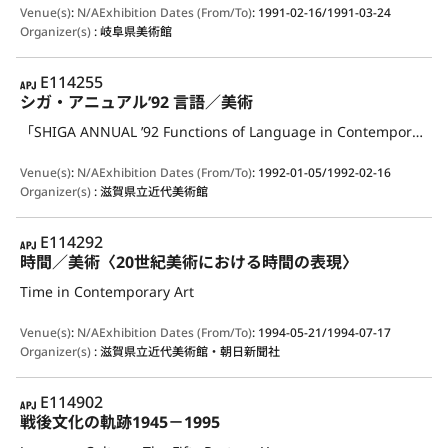
Venue(s)
:
N/A
Exhibition Dates (From/To)
:
1991-02-16/1991-03-24
Organizer(s)
:
岐阜県美術館
APJ
E114255
シガ・アニュアル’92 言語／美術
「SHIGA ANNUAL ’92 Functions of Language in Contemporary Art
Venue(s)
:
N/A
Exhibition Dates (From/To)
:
1992-01-05/1992-02-16
Organizer(s)
:
滋賀県立近代美術館
APJ
E114292
時間／美術〈20世紀美術における時間の表現〉
Time in Contemporary Art
Venue(s)
:
N/A
Exhibition Dates (From/To)
:
1994-05-21/1994-07-17
Organizer(s)
:
滋賀県立近代美術館・朝日新聞社
APJ
E114902
戦後文化の軌跡1945－1995