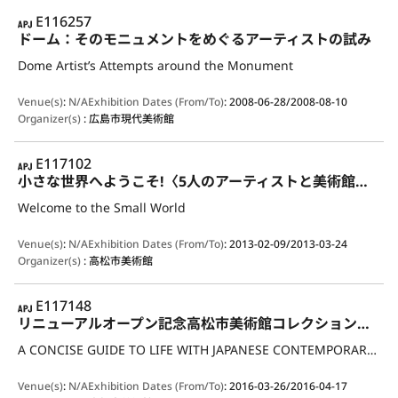
APJ
E116257
ドーム：そのモニュメントをめぐるアーティストの試み
Dome Artist’s Attempts around the Monument
Venue(s)
:
N/A
Exhibition Dates (From/To)
:
2008-06-28/2008-08-10
Organizer(s)
:
広島市現代美術館
APJ
E117102
小さな世界へようこそ!〈5人のアーティストと美術館コレクションのすてきな出会い〉
Welcome to the Small World
Venue(s)
:
N/A
Exhibition Dates (From/To)
:
2013-02-09/2013-03-24
Organizer(s)
:
高松市美術館
APJ
E117148
リニューアルオープン記念高松市美術館コレクション展〈いま知りたい、私たちの「現代アート」〉
A CONCISE GUIDE TO LIFE WITH JAPANESE CONTEMPORARY ART－THE COLLECTION OF TAKAMATSU ART MUSEUM－
Venue(s)
:
N/A
Exhibition Dates (From/To)
:
2016-03-26/2016-04-17