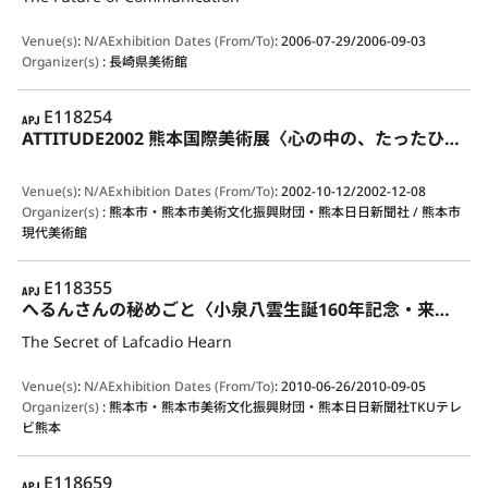
Venue(s)
:
N/A
Exhibition Dates (From/To)
:
2006-07-29/2006-09-03
Organizer(s)
:
長崎県美術館
APJ
E118254
ATTITUDE2002 熊本国際美術展〈心の中の、たったひとつの真実のために〉
Venue(s)
:
N/A
Exhibition Dates (From/To)
:
2002-10-12/2002-12-08
Organizer(s)
:
熊本市・熊本市美術文化振興財団・熊本日日新聞社 / 熊本市
現代美術館
APJ
E118355
へるんさんの秘めごと〈小泉八雲生誕160年記念・来日120年記念〉
The Secret of Lafcadio Hearn
Venue(s)
:
N/A
Exhibition Dates (From/To)
:
2010-06-26/2010-09-05
Organizer(s)
:
熊本市・熊本市美術文化振興財団・熊本日日新聞社TKUテレ
ビ熊本
APJ
E118659