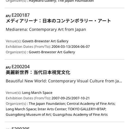
Organizer(s)
:
Hayward Gallery; The Japan Foundation
APJ
E200187
メディアリーナ：日本のコンテンポラリー・アート
Mediarena: Contemporary Art from Japan
Venue(s)
:
Govett-Brewster Art Gallery
Exhibition Dates (From/To)
:
2004-03-13/2004-06-07
Organizer(s)
:
Govett-Brewster Art Gallery
APJ
E200204
美麗新世界：当代日本視覚文化
Beautiful New World: Contemporary Visual Culture from Japan
Venue(s)
:
Long March Space
Exhibition Dates (From/To)
:
2007-09-25/2007-10-21
Organizer(s)
:
The Japan Foundation; Central Academy of Fine Arts;
Long March Space; Inter Arts Center; TOKYO GALLERY+BTAP;
Guangdong Museum of Art; Guangzhou Academy of Fine Arts