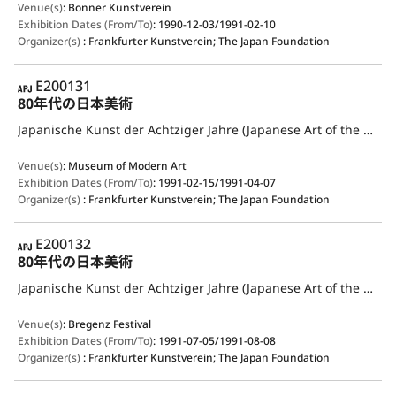
Venue(s)
:
Bonner Kunstverein
Exhibition Dates (From/To)
:
1990-12-03/1991-02-10
Organizer(s)
:
Frankfurter Kunstverein; The Japan Foundation
APJ
E200131
80年代の日本美術
Japanische Kunst der Achtziger Jahre (Japanese Art of the Eighties)
Venue(s)
:
Museum of Modern Art
Exhibition Dates (From/To)
:
1991-02-15/1991-04-07
Organizer(s)
:
Frankfurter Kunstverein; The Japan Foundation
APJ
E200132
80年代の日本美術
Japanische Kunst der Achtziger Jahre (Japanese Art of the Eighties)
Venue(s)
:
Bregenz Festival
Exhibition Dates (From/To)
:
1991-07-05/1991-08-08
Organizer(s)
:
Frankfurter Kunstverein; The Japan Foundation