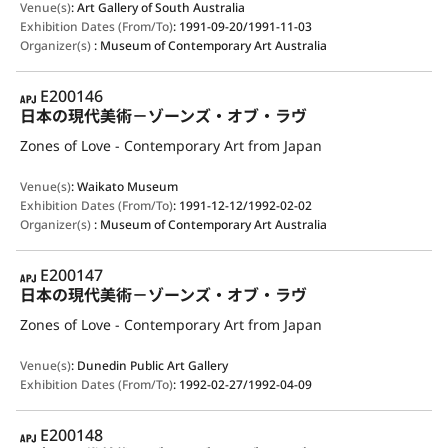
Venue(s)
:
Art Gallery of South Australia
Exhibition Dates (From/To)
:
1991-09-20/1991-11-03
Organizer(s)
:
Museum of Contemporary Art Australia
APJ
E200146
日本の現代美術－ゾーンズ・オブ・ラヴ
Zones of Love - Contemporary Art from Japan
Venue(s)
:
Waikato Museum
Exhibition Dates (From/To)
:
1991-12-12/1992-02-02
Organizer(s)
:
Museum of Contemporary Art Australia
APJ
E200147
日本の現代美術－ゾーンズ・オブ・ラヴ
Zones of Love - Contemporary Art from Japan
Venue(s)
:
Dunedin Public Art Gallery
Exhibition Dates (From/To)
:
1992-02-27/1992-04-09
APJ
E200148