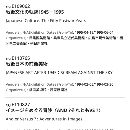
APJ
E109062
戦後文化の軌跡1945－1995
Japanese Culture: The Fifty Postwar Years
Venue(s)
:
N/A
Exhibition Dates (From/To)
:
1995-04-19/1995-06-04
Organizer(s)
:
目黒区美術館・兵庫県立近代美術館・広島市現代美術館・福
岡県立美術館・朝日新聞社
APJ
E110765
戦後日本の前衛美術
JAPANESE ART AFTER 1945：SCREAM AGAINST THE SKY
Venue(s)
:
N/A
Exhibition Dates (From/To)
:
1994-02-05/1994-03-30
Organizer(s)
:
横浜美術館・読売新聞社
APJ
E110827
イメージをめぐる冒険〈AND ?それともVS ?〉
And or Versus ? : Adventures in Images