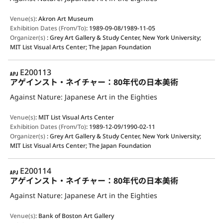
Venue(s)
:
Akron Art Museum
Exhibition Dates (From/To)
:
1989-09-08/1989-11-05
Organizer(s)
:
Grey Art Gallery & Study Center, New York University;
MIT List Visual Arts Center; The Japan Foundation
APJ
E200113
アゲインスト・ネイチャー：80年代の日本美術
Against Nature: Japanese Art in the Eighties
Venue(s)
:
MIT List Visual Arts Center
Exhibition Dates (From/To)
:
1989-12-09/1990-02-11
Organizer(s)
:
Grey Art Gallery & Study Center, New York University;
MIT List Visual Arts Center; The Japan Foundation
APJ
E200114
アゲインスト・ネイチャー：80年代の日本美術
Against Nature: Japanese Art in the Eighties
Venue(s)
:
Bank of Boston Art Gallery