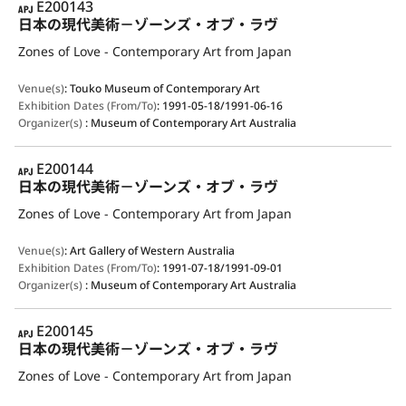
APJ
E200143
日本の現代美術－ゾーンズ・オブ・ラヴ
Zones of Love - Contemporary Art from Japan
Venue(s)
:
Touko Museum of Contemporary Art
Exhibition Dates (From/To)
:
1991-05-18/1991-06-16
Organizer(s)
:
Museum of Contemporary Art Australia
APJ
E200144
日本の現代美術－ゾーンズ・オブ・ラヴ
Zones of Love - Contemporary Art from Japan
Venue(s)
:
Art Gallery of Western Australia
Exhibition Dates (From/To)
:
1991-07-18/1991-09-01
Organizer(s)
:
Museum of Contemporary Art Australia
APJ
E200145
日本の現代美術－ゾーンズ・オブ・ラヴ
Zones of Love - Contemporary Art from Japan