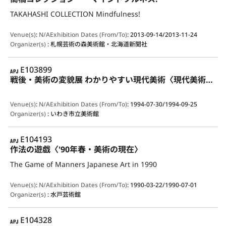
TAKAHASHI COLLECTION Mindfulness!
Venue(s)
:
N/A
Exhibition Dates (From/To)
:
2013-09-14/2013-11-24
Organizer(s)
:
札幌芸術の森美術館・北海道新聞社
APJ
E103899
戦後・美術の変貌展 わかりやすい現代美術〈現代美術入門〉
Venue(s)
:
N/A
Exhibition Dates (From/To)
:
1994-07-30/1994-09-25
Organizer(s)
:
いわき市立美術館
APJ
E104193
作法の遊戯〈'90年春・美術の現在〉
The Game of Manners Japanese Art in 1990
Venue(s)
:
N/A
Exhibition Dates (From/To)
:
1990-03-22/1990-07-01
Organizer(s)
:
水戸芸術館
APJ
E104328