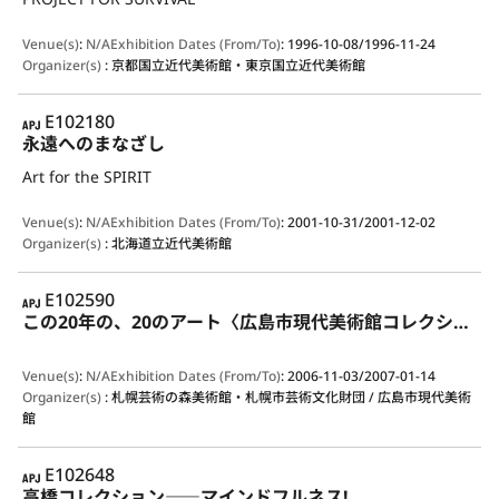
Venue(s)
:
N/A
Exhibition Dates (From/To)
:
1996-10-08/1996-11-24
Organizer(s)
:
京都国立近代美術館・東京国立近代美術館
APJ
E102180
永遠へのまなざし
Art for the SPIRIT
Venue(s)
:
N/A
Exhibition Dates (From/To)
:
2001-10-31/2001-12-02
Organizer(s)
:
北海道立近代美術館
APJ
E102590
この20年の、20のアート〈広島市現代美術館コレクションによる〉
Venue(s)
:
N/A
Exhibition Dates (From/To)
:
2006-11-03/2007-01-14
Organizer(s)
:
札幌芸術の森美術館・札幌市芸術文化財団 / 広島市現代美術
館
APJ
E102648
高橋コレクション――マインドフルネス!