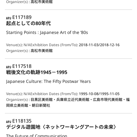
Organizer(s)
:
高松市美術館
APJ
E117189
起点としての80年代
Starting Points : Japanese Art of the ’80s
Venue(s)
:
N/A
Exhibition Dates (From/To)
:
2018-11-03/2018-12-16
Organizer(s)
:
高松市美術館
APJ
E117518
戦後文化の軌跡1945－1995
Japanese Culture: The Fifty Postwar Years
Venue(s)
:
N/A
Exhibition Dates (From/To)
:
1995-10-08/1995-11-05
Organizer(s)
:
目黒区美術館・兵庫県立近代美術館・広島市現代美術館・福
岡県立美術館・朝日新聞社
APJ
E118135
デジタル遊園地〈ネットワーキングアートの未来〉
The Future of Communication