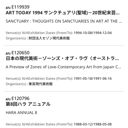
APJ
E119939
ART TODAY 1994 サンクチュアリ(聖域)－20世紀末芸術における「聖域」をめぐる一考察
SANCTUARY : THOUGHTS ON SANCTUARIES IN ART AT THE END OF THE TWENTIETH CENTURY
Venue(s)
:
N/A
Exhibition Dates (From/To)
:
1994-10-08/1994-12-04
Organizer(s)
:
財団法人セゾン現代美術館
APJ
E120650
日本の現代美術－ゾーンズ・オブ・ラヴ〈オーストラリア・ニュージーランド巡回展〉プレヴュー
A Preview of Zones of Love-Contemporary Art from Japan Catalogue
Venue(s)
:
N/A
Exhibition Dates (From/To)
:
1991-05-18/1991-06-16
Organizer(s)
:
東高現代美術館
APJ
E120796
第8回ハラ アニュアル
HARA ANNUAL 8
Venue(s)
:
N/A
Exhibition Dates (From/To)
:
1988-03-12/1988-05-08