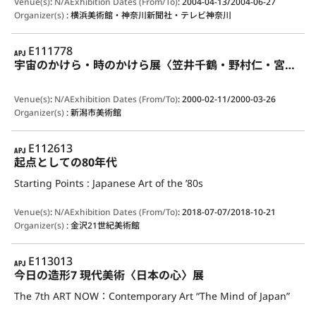
Venue(s)
:
N/A
Exhibition Dates (From/To)
:
2004-04-13/2004-06-27
Organizer(s)
:
横浜美術館・神奈川新聞社・テレビ神奈川
APJ
E111778
宇宙のかけら・時のかけら展〈笠井千鶴・野村仁・宮島達男〉
Venue(s)
:
N/A
Exhibition Dates (From/To)
:
2000-02-11/2000-03-26
Organizer(s)
:
新潟市美術館
APJ
E112613
起点としての80年代
Starting Points : Japanese Art of the ’80s
Venue(s)
:
N/A
Exhibition Dates (From/To)
:
2018-07-07/2018-10-21
Organizer(s)
:
金沢21世紀美術館
APJ
E113013
今日の造形7 現代美術〈日本の心〉展
The 7th ART NOW：Contemporary Art “The Mind of Japan”