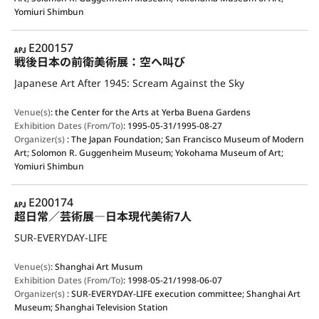
Yomiuri Shimbun
APJ
E200157
戦後日本の前衛美術展：空へ叫び
Japanese Art After 1945: Scream Against the Sky
Venue(s)
:
the Center for the Arts at Yerba Buena Gardens
Exhibition Dates (From/To)
:
1995-05-31/1995-08-27
Organizer(s)
:
The Japan Foundation; San Francisco Museum of Modern
Art; Solomon R. Guggenheim Museum; Yokohama Museum of Art;
Yomiuri Shimbun
APJ
E200174
超日常／芸術展―日本現代美術7人
SUR-EVERYDAY-LIFE
Venue(s)
:
Shanghai Art Musum
Exhibition Dates (From/To)
:
1998-05-21/1998-06-07
Organizer(s)
:
SUR-EVERYDAY-LIFE execution committee; Shanghai Art
Museum; Shanghai Television Station