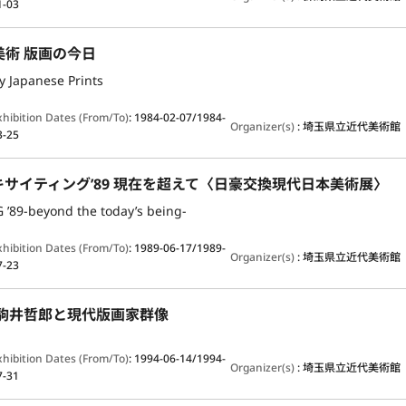
1-03
美術 版画の今日
 Japanese Prints
xhibition Dates (From/To)
:
1984-02-07/1984-
Organizer(s)
:
埼玉県立近代美術館
3-25
サイティング’89 現在を超えて〈日豪交換現代日本美術展〉
 ’89-beyond the today’s being-
xhibition Dates (From/To)
:
1989-06-17/1989-
Organizer(s)
:
埼玉県立近代美術館
7-23
 駒井哲郎と現代版画家群像
xhibition Dates (From/To)
:
1994-06-14/1994-
Organizer(s)
:
埼玉県立近代美術館
7-31