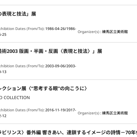
の表現と技法」展
xhibition Dates (From/To)
:
1986-04-26/1986-
Organizer(s)
:
練馬区立美術館
5-25
術2003 版画・半画・反画〈表現と技法〉」展
xhibition Dates (From/To)
:
2003-09-06/2003-
0-13
レクション展〈“思考する眼”の向こうに〉
O COLLECTION
xhibition Dates (From/To)
:
2016-11-19/2017-
Organizer(s)
:
練馬区立美術館
2-12
ラビリンス〉番外編 響きあい、連鎖するイメージの詩情－70