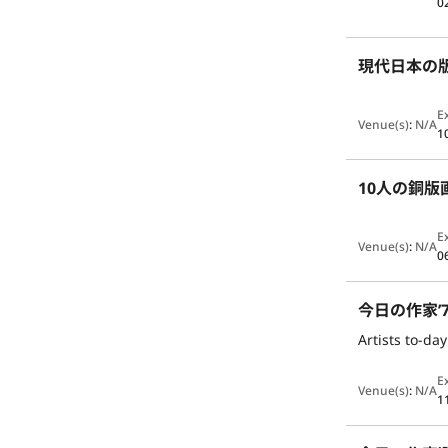
0
現代日本の版画
E
Venue(s)
:
N/A
1
10人の銅版
E
Venue(s)
:
N/A
0
今日の作家’
Artists to-day
E
Venue(s)
:
N/A
1