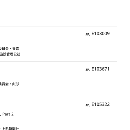
APJ
E103009
委員会・青森
施設管理公社
APJ
E103671
員会 / 山形
APJ
E105322
 Part 2
・上毛新聞社