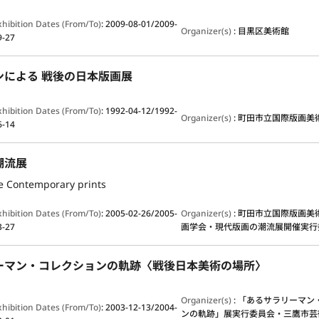
xhibition Dates (From/To)
:
2009-08-01/2009-
Organizer(s)
:
目黒区美術館
9-27
ンによる 戦後の日本版画展
xhibition Dates (From/To)
:
1992-04-12/1992-
Organizer(s)
:
町田市立国際版画美
6-14
潮流展
he Contemporary prints
xhibition Dates (From/To)
:
2005-02-26/2005-
Organizer(s)
:
町田市立国際版画美
3-27
画学会・現代版画の潮流展開催実行
ーマン・コレクションの軌跡〈戦後日本美術の場所〉
Organizer(s)
:
「あるサラリーマン
xhibition Dates (From/To)
:
2003-12-13/2004-
ンの軌跡」展実行委員会・三鷹市芸