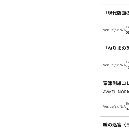
「現代版画
E
Venue(s)
:
N/A
0
「ねりまの美
E
Venue(s)
:
N/A
1
粟津則雄コ
AWAZU NORI
E
Venue(s)
:
N/A
0
線の迷宮〈