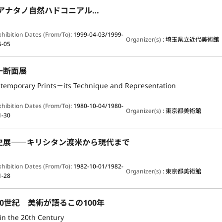
 アナタノ自然ハドコニアル…
xhibition Dates (From/To)
:
1999-04-03/1999-
Organizer(s)
:
埼玉県立近代美術館
5-05
一断面展
temporary Prints－its Technique and Representation
xhibition Dates (From/To)
:
1980-10-04/1980-
Organizer(s)
:
東京都美術館
1-30
史展――キリシタン渡米から現代まで
xhibition Dates (From/To)
:
1982-10-01/1982-
Organizer(s)
:
東京都美術館
1-28
0世紀 美術が語るこの100年
in the 20th Century