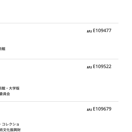
APJ
E109477
術館
APJ
E109522
術館・大学版
委員会
APJ
E109679
・コレクショ
術文化振興財