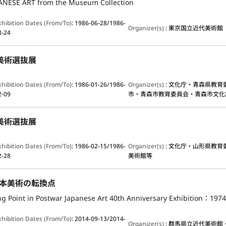
NESE ART from the Museum Collection
xhibition Dates (From/To)
:
1986-06-28/1986-
Organizer(s)
:
東京国立近代美術館
8-24
美術選抜展
xhibition Dates (From/To)
:
1986-01-26/1986-
Organizer(s)
:
文化庁・青森県教育
2-09
市・青森市教育委員会・青森市文化
美術選抜展
xhibition Dates (From/To)
:
1986-02-15/1986-
Organizer(s)
:
文化庁・山形県教育委
2-28
美術館等
後日本美術の転換点
g Point in Postwar Japanese Art 40th Anniversary Exhibition：1974,
xhibition Dates (From/To)
:
2014-09-13/2014-
Organizer(s)
:
群馬県立近代美術館