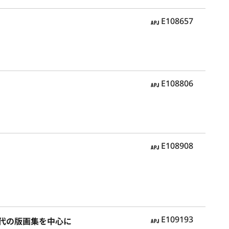
APJ
E108657
APJ
E108806
APJ
E108908
APJ
E109193
年代の版画集を中心に