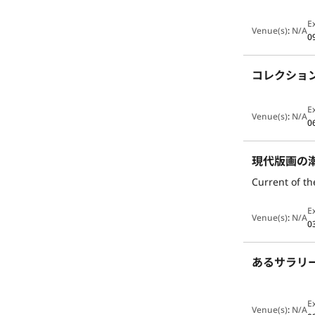
E
Venue(s)
:
N/A
0
コレクショ
E
Venue(s)
:
N/A
0
現代版画の
Current of t
E
Venue(s)
:
N/A
0
あるサラリ
E
Venue(s)
:
N/A