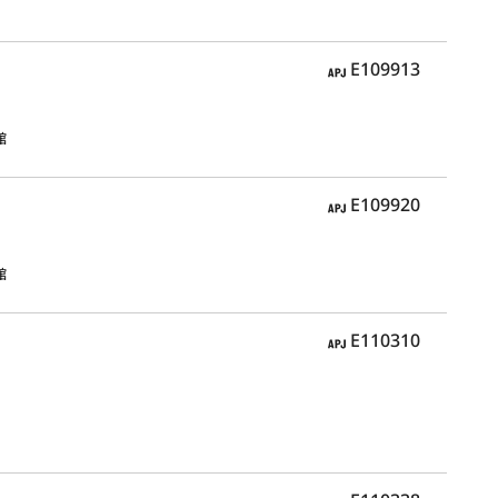
APJ
E109913
館
APJ
E109920
館
APJ
E110310