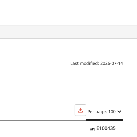
Last modified:
2026-07-14
Per page: 100
APJ
E100435