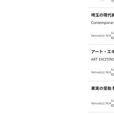
1
埼玉の現代
Contemporary
E
Venue(s)
:
N/A
0
アート・エキ
ART EXCITING
E
Venue(s)
:
N/A
0
果実の受胎
E
Venue(s)
:
N/A
0