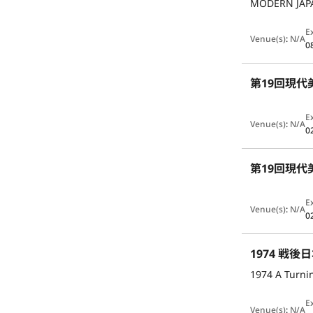
MODERN JAPA
E
Venue(s)
:
N/A
0
第19回現代
E
Venue(s)
:
N/A
0
第19回現代
E
Venue(s)
:
N/A
0
1974 戦
1974 A Turnin
E
Venue(s)
:
N/A