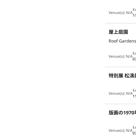
E
Venue(s)
:
N/A
1
屋上庭園
Roof Garden
E
Venue(s)
:
N/A
0
特別展 松濤
E
Venue(s)
:
N/A
1
版画の197
E
Venue(s)
:
N/A
0