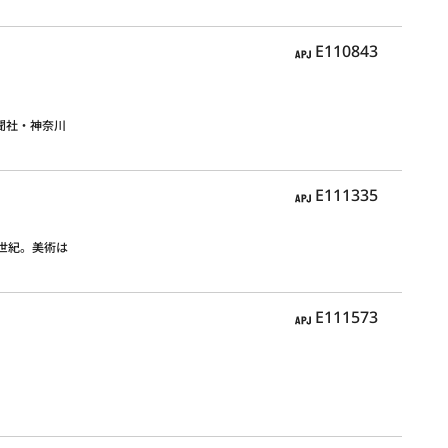
APJ
E110843
聞社・神奈川
APJ
E111335
世紀。美術は
APJ
E111573