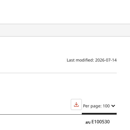
Last modified:
2026-07-14
Per page: 100
APJ
E100530