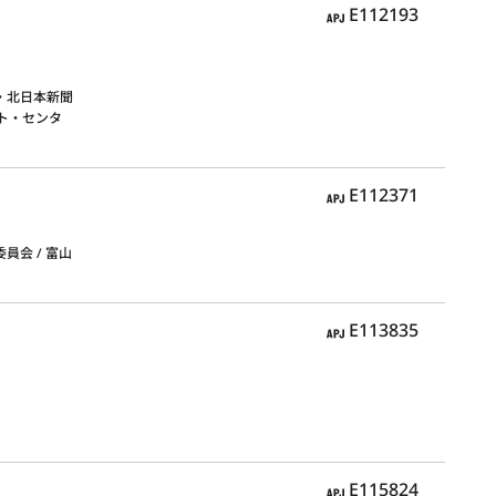
APJ
E112193
・北日本新聞
ート・センタ
APJ
E112371
員会 / 富山
APJ
E113835
APJ
E115824