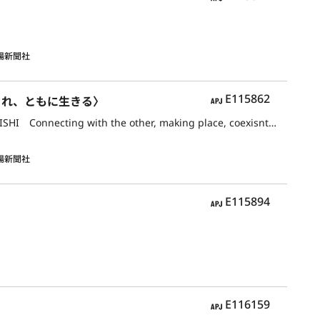
陽新聞社
APJ
E115862
うまれ、ともに生きる〉
The Three-Cornered World : Kazuo OKAZAKI, Jun ISEZAKI and Natsuyuki NAKANISHI Connecting with the other, making place, coexisnting here
陽新聞社
APJ
E115894
APJ
E116159