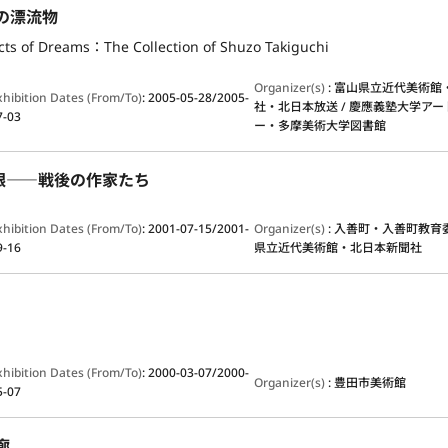
の漂流物
ects of Dreams：The Collection of Shuzo Takiguchi
Organizer(s)
:
富山県立近代美術館
xhibition Dates (From/To)
:
2005-05-28/2005-
社・北日本放送 / 慶應義塾大学ア
7-03
ー・多摩美術大学図書館
眼――戦後の作家たち
xhibition Dates (From/To)
:
2001-07-15/2001-
Organizer(s)
:
入善町・入善町教育委
9-16
県立近代美術館・北日本新聞社
xhibition Dates (From/To)
:
2000-03-07/2000-
Organizer(s)
:
豊田市美術館
5-07
廊