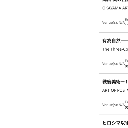
OKAYAMA AR
E
Venue(s)
:
N/A
1
有為自然―
E
Venue(s)
:
N/A
0
戦後美術－1
ART OF POST
E
Venue(s)
:
N/A
0
ヒロシマ以