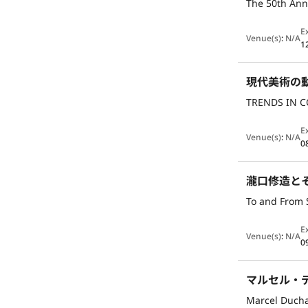
The 50th Ann
E
Venue(s)
:
N/A
1
現代美術の動
TRENDS IN 
E
Venue(s)
:
N/A
0
瀧口修造と
To and From 
E
Venue(s)
:
N/A
0
マルセル・
Marcel Ducha