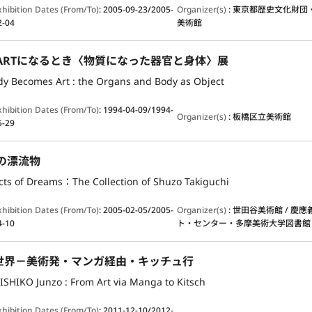
xhibition Dates (From/To)
:
2005-09-23/2005-
Organizer(s)
:
東京都歴史文化財団
2-04
美術館
がARTになるとき〈物質になった器官と身体〉展
y Becomes Art : the Organs and Body as Object
xhibition Dates (From/To)
:
1994-04-09/1994-
Organizer(s)
:
板橋区立美術館
5-29
の漂流物
ects of Dreams：The Collection of Shuzo Takiguchi
xhibition Dates (From/To)
:
2005-02-05/2005-
Organizer(s)
:
世田谷美術館 / 慶
4-10
ト・センター・多摩美術大学図書館
世界－美術発・マンガ経由・キッチュ行
ISHIKO Junzo : From Art via Manga to Kitsch
xhibition Dates (From/To)
:
2011-12-10/2012-