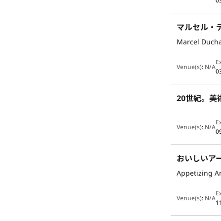
0
マルセル・
Marcel Ducha
E
Venue(s)
:
N/A
0
20世紀。
E
Venue(s)
:
N/A
0
おいしいア
Appetizing A
E
Venue(s)
:
N/A
1