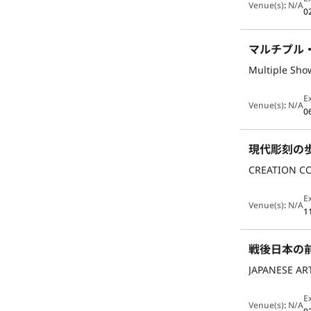
Venue(s)
:
N/A
0
マルチプル
Multiple Sho
E
Venue(s)
:
N/A
0
現代彫刻の歩
CREATION C
E
Venue(s)
:
N/A
1
戦後日本の
JAPANESE AR
E
Venue(s)
:
N/A