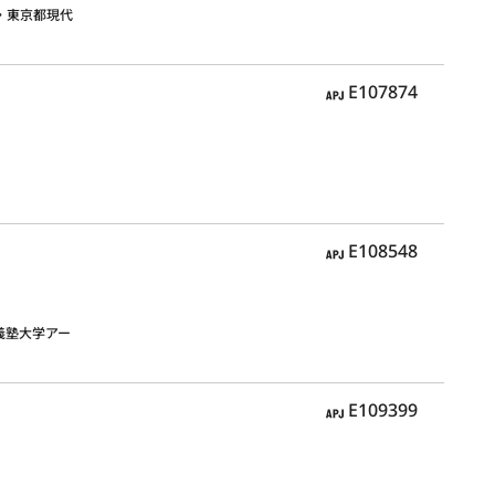
・東京都現代
APJ
E107874
APJ
E108548
應義塾大学アー
APJ
E109399