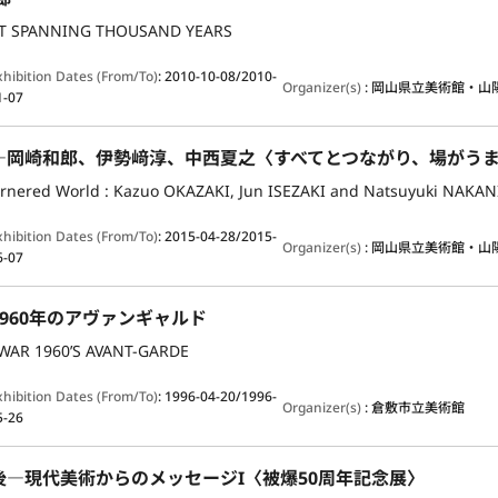
T SPANNING THOUSAND YEARS
xhibition Dates (From/To)
:
2010-10-08/2010-
Organizer(s)
:
岡山県立美術館・山
1-07
―岡崎和郎、伊勢﨑淳、中西夏之〈すべてとつながり、場が
xhibition Dates (From/To)
:
2015-04-28/2015-
Organizer(s)
:
岡山県立美術館・山
6-07
960年のアヴァンギャルド
WAR 1960’S AVANT-GARDE
xhibition Dates (From/To)
:
1996-04-20/1996-
Organizer(s)
:
倉敷市立美術館
5-26
後―現代美術からのメッセージI〈被爆50周年記念展〉