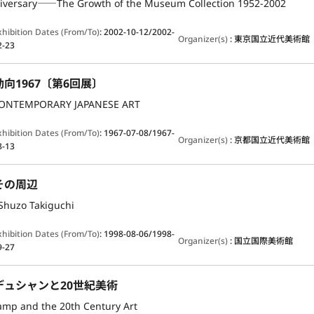
iversary――The Growth of the Museum Collection 1952-2002
xhibition Dates (From/To)
:
2002-10-12/2002-
Organizer(s)
:
東京国立近代美術館
2-23
向1967〔第6回展〕
CONTEMPORARY JAPANESE ART
xhibition Dates (From/To)
:
1967-07-08/1967-
Organizer(s)
:
京都国立近代美術館
8-13
その周辺
Shuzo Takiguchi
xhibition Dates (From/To)
:
1998-08-06/1998-
Organizer(s)
:
国立国際美術館
9-27
デュシャンと20世紀美術
mp and the 20th Century Art