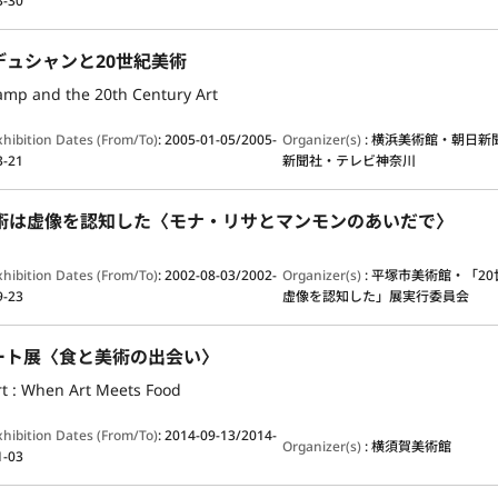
3-30
デュシャンと20世紀美術
mp and the 20th Century Art
xhibition Dates (From/To)
:
2005-01-05/2005-
Organizer(s)
:
横浜美術館・朝日新
3-21
新聞社・テレビ神奈川
美術は虚像を認知した〈モナ・リサとマンモンのあいだで〉
xhibition Dates (From/To)
:
2002-08-03/2002-
Organizer(s)
:
平塚市美術館・「20
9-23
虚像を認知した」展実行委員会
ート展〈食と美術の出会い〉
rt : When Art Meets Food
xhibition Dates (From/To)
:
2014-09-13/2014-
Organizer(s)
:
横須賀美術館
1-03