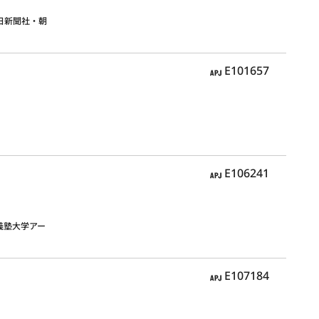
日新聞社・朝
APJ
E101657
APJ
E106241
應義塾大学アー
APJ
E107184