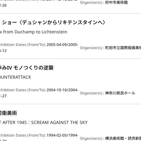
Organizer(s)
:
府中市美術館
2-26
・ショー〈デュシャンからリキテンスタインへ〉
w from Duchamp to Lichtenstein
xhibition Dates (From/To)
:
2005-04-09/2005-
Organizer(s)
:
町田市立国際版画美
6-12
みIV モノつくりの逆襲
OUNTERATTACK
xhibition Dates (From/To)
:
2004-10-16/2004-
Organizer(s)
:
神奈川県民ホール
1-27
前衛美術
T AFTER 1945：SCREAM AGAINST THE SKY
xhibition Dates (From/To)
:
1994-02-05/1994-
Organizer(s)
:
横浜美術館・読売新