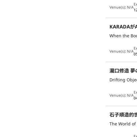
E
Venue(s)
:
N/A
1
KARADA
When the Bod
E
Venue(s)
:
N/A
0
瀧口修造 夢
Drifting Obj
E
Venue(s)
:
N/A
0
石子順造的
The World of 
E