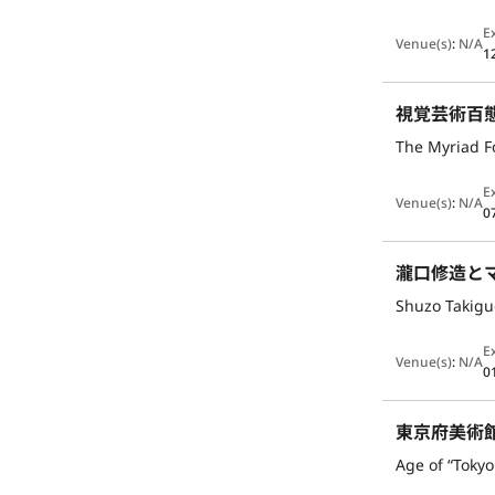
E
Venue(s)
:
N/A
1
視覚芸術百態
The Myriad F
E
Venue(s)
:
N/A
0
瀧口修造と
Shuzo Takig
E
Venue(s)
:
N/A
0
東京府美術館の
Age of “Tokyo