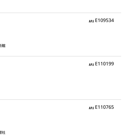
APJ
E109534
術館
APJ
E110199
APJ
E110765
聞社