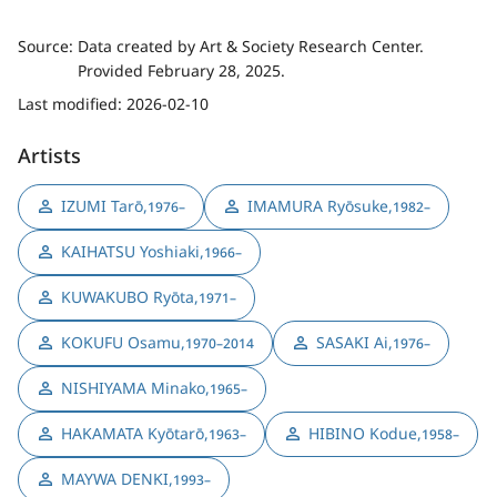
Source:
Data created by Art & Society Research Center.
Provided February 28, 2025.
Last modified:
2026-02-10
Artists
IZUMI Tarō
,
IMAMURA Ryōsuke
,
1976–
1982–
KAIHATSU Yoshiaki
,
1966–
KUWAKUBO Ryōta
,
1971–
KOKUFU Osamu
,
SASAKI Ai
,
1970–2014
1976–
NISHIYAMA Minako
,
1965–
HAKAMATA Kyōtarō
,
HIBINO Kodue
,
1963–
1958–
MAYWA DENKI
,
1993–