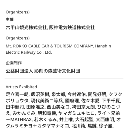
Organizer(s)
主催
六甲山観光株式会社, 阪神電気鉄道株式会社
Organizer(s)
Mt. ROKKO CABLE CAR & TOURISM COMPANY, Hanshin
Electric Railway Co., Ltd.
企画制作
公益財団法人 彫刻の森芸術文化財団
Artists Exhibited
足立喜一朗, 飯沼英樹, 泉太郎, 今村遼佑, 開発好明, クワク
ボリョウタ, 現代美術二等兵, 國府理, 佐々木愛, 下平千夏,
田中健司, 田原唯之, 西山美なコ, 袴田京太朗, ひびのこづ
え, みかんぐみ, 明和電機, ヤマガミユキヒロ, ライト兄弟
＋MATHRAX, 若木くるみ, 井上唯, 大石起聖, 大西康明, オ
クムラミチヨ＋カタヤマナオコ, 北川純, 焦鍵, 徐子雁,