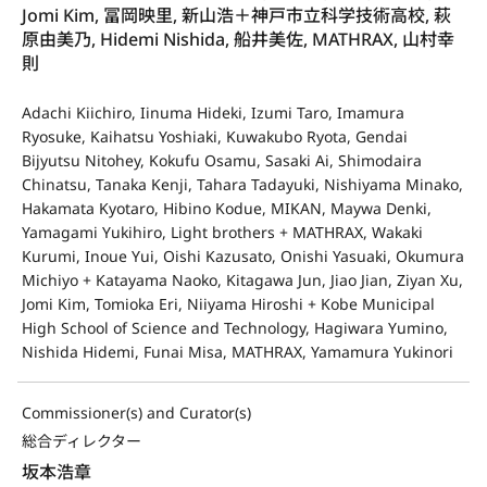
Jomi Kim, 冨岡映里, 新山浩＋神戸市立科学技術高校, 萩
原由美乃, Hidemi Nishida, 船井美佐, MATHRAX, 山村幸
則
Adachi Kiichiro, Iinuma Hideki, Izumi Taro, Imamura
Ryosuke, Kaihatsu Yoshiaki, Kuwakubo Ryota, Gendai
Bijyutsu Nitohey, Kokufu Osamu, Sasaki Ai, Shimodaira
Chinatsu, Tanaka Kenji, Tahara Tadayuki, Nishiyama Minako,
Hakamata Kyotaro, Hibino Kodue, MIKAN, Maywa Denki,
Yamagami Yukihiro, Light brothers + MATHRAX, Wakaki
Kurumi, Inoue Yui, Oishi Kazusato, Onishi Yasuaki, Okumura
Michiyo + Katayama Naoko, Kitagawa Jun, Jiao Jian, Ziyan Xu,
Jomi Kim, Tomioka Eri, Niiyama Hiroshi + Kobe Municipal
High School of Science and Technology, Hagiwara Yumino,
Nishida Hidemi, Funai Misa, MATHRAX, Yamamura Yukinori
Commissioner(s) and Curator(s)
総合ディレクター
坂本浩章