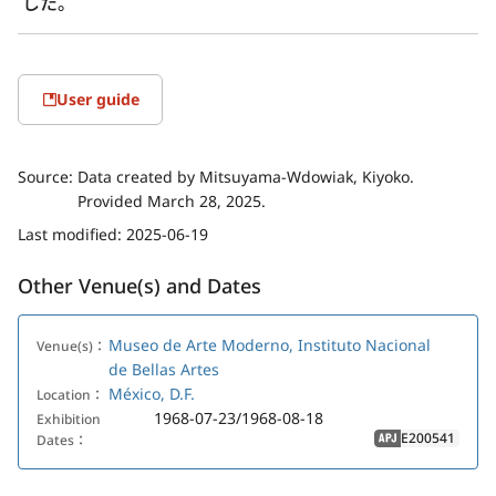
した。
User guide
Source:
Data created by Mitsuyama-Wdowiak, Kiyoko.
Provided March 28, 2025.
Last modified:
2025-06-19
Other Venue(s) and Dates
Museo de Arte Moderno, Instituto Nacional
Venue(s)：
de Bellas Artes
México, D.F.
Location：
1968-07-23/1968-08-18
Exhibition
E200541
Dates：
APJ