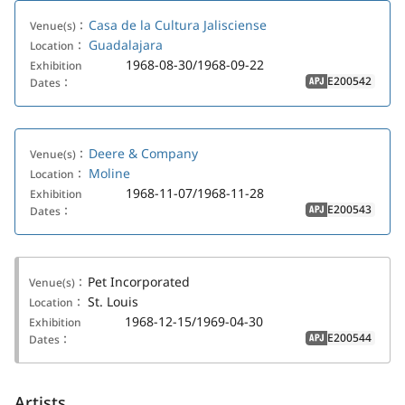
Casa de la Cultura Jalisciense
Venue(s)：
Guadalajara
Location：
1968-08-30/1968-09-22
Exhibition
E200542
Dates：
APJ
Deere & Company
Venue(s)：
Moline
Location：
1968-11-07/1968-11-28
Exhibition
E200543
Dates：
APJ
Pet Incorporated
Venue(s)：
St. Louis
Location：
1968-12-15/1969-04-30
Exhibition
E200544
Dates：
APJ
Artists