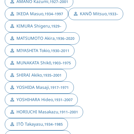
AMANO Kazumi
,
1927–2001
IKEDA Masuo
,
KANŌ Mitsuo
,
1934–1997
1933–
KIMURA Shigeru
,
1929–
MATSUMOTO Akira
,
1936–2020
MIYASHITA Tokio
,
1930–2011
MUNAKATA Shikō
,
1903–1975
SHIRAI Akiko
,
1935–2001
YOSHIDA Masaji
,
1917–1971
YOSHIHARA Hideo
,
1931–2007
HORIUCHI Masakazu
,
1911–2001
ITŌ Takayasu
,
1934–1985