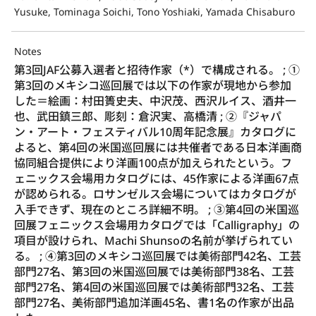
Yusuke, Tominaga Soichi, Tono Yoshiaki, Yamada Chisaburo
Notes
第3回JAF公募入選者と招待作家（*）で構成される。 ; ①
第3回のメキシコ巡回展では以下の作家が現地から参加
した＝絵画：村田簣史夫、中沢茂、西沢ルイス、酒井一
也、武田鎮三郎、彫刻：倉沢実、高橋清 ; ②『ジャパ
ン・アート・フェスティバル10周年記念展』カタログに
よると、第4回の米国巡回展には共催者である日本洋画商
協同組合提供により洋画100点が加えられたという。フ
ェニックス会場用カタログには、45作家による洋画67点
が認められる。ロサンゼルス会場についてはカタログが
入手できず、現在のところ詳細不明。 ; ③第4回の米国巡
回展フェニックス会場用カタログでは「Calligraphy」の
項目が設けられ、Machi Shunsoの名前が挙げられてい
る。 ; ④第3回のメキシコ巡回展では美術部門42名、工芸
部門27名、第3回の米国巡回展では美術部門38名、工芸
部門27名、第4回の米国巡回展では美術部門32名、工芸
部門27名、美術部門追加洋画45名、書1名の作家が出品