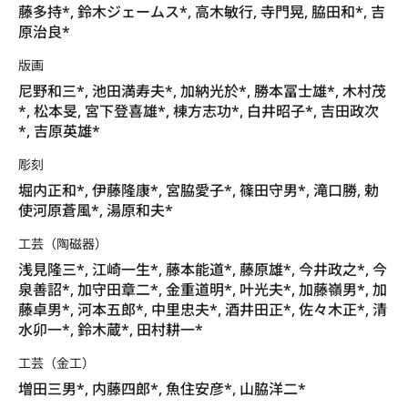
藤多持*, 鈴木ジェームス*, 高木敏行, 寺門晃, 脇田和*, 吉
原治良*
版画
尼野和三*, 池田満寿夫*, 加納光於*, 勝本冨士雄*, 木村茂
*, 松本旻, 宮下登喜雄*, 棟方志功*, 白井昭子*, 吉田政次
*, 吉原英雄*
彫刻
堀内正和*, 伊藤隆康*, 宮脇愛子*, 篠田守男*, 滝口勝, 勅
使河原蒼風*, 湯原和夫*
工芸（陶磁器）
浅見隆三*, 江崎一生*, 藤本能道*, 藤原雄*, 今井政之*, 今
泉善詔*, 加守田章二*, 金重道明*, 叶光夫*, 加藤嶺男*, 加
藤卓男*, 河本五郎*, 中里忠夫*, 酒井田正*, 佐々木正*, 清
水卯一*, 鈴木蔵*, 田村耕一*
工芸（金工）
増田三男*, 内藤四郎*, 魚住安彦*, 山脇洋二*