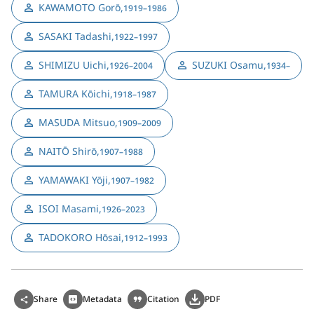
KAWAMOTO Gorō
,
1919–1986
SASAKI Tadashi
,
1922–1997
SHIMIZU Uichi
,
SUZUKI Osamu
,
1926–2004
1934–
TAMURA Kōichi
,
1918–1987
MASUDA Mitsuo
,
1909–2009
NAITŌ Shirō
,
1907–1988
YAMAWAKI Yōji
,
1907–1982
ISOI Masami
,
1926–2023
TADOKORO Hōsai
,
1912–1993
Share
Metadata
Citation
PDF