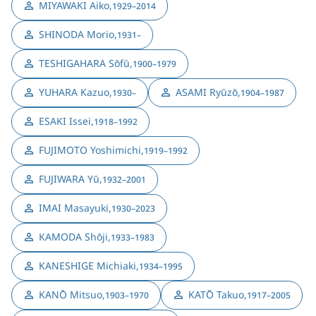
MIYAWAKI Aiko
,
1929–2014
SHINODA Morio
,
1931–
TESHIGAHARA Sōfū
,
1900–1979
YUHARA Kazuo
,
ASAMI Ryūzō
,
1930–
1904–1987
ESAKI Issei
,
1918–1992
FUJIMOTO Yoshimichi
,
1919–1992
FUJIWARA Yū
,
1932–2001
IMAI Masayuki
,
1930–2023
KAMODA Shōji
,
1933–1983
KANESHIGE Michiaki
,
1934–1995
KANŌ Mitsuo
,
KATŌ Takuo
,
1903–1970
1917–2005