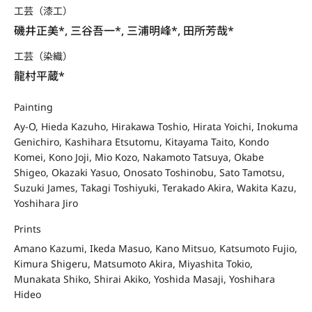
工芸（漆工）
磯井正美*, 三谷吾一*, 三浦明峰*, 田所芳哉*
工芸（染織）
龍村平蔵*
Painting
Ay-O, Hieda Kazuho, Hirakawa Toshio, Hirata Yoichi, Inokuma
Genichiro, Kashihara Etsutomu, Kitayama Taito, Kondo
Komei, Kono Joji, Mio Kozo, Nakamoto Tatsuya, Okabe
Shigeo, Okazaki Yasuo, Onosato Toshinobu, Sato Tamotsu,
Suzuki James, Takagi Toshiyuki, Terakado Akira, Wakita Kazu,
Yoshihara Jiro
Prints
Amano Kazumi, Ikeda Masuo, Kano Mitsuo, Katsumoto Fujio,
Kimura Shigeru, Matsumoto Akira, Miyashita Tokio,
Munakata Shiko, Shirai Akiko, Yoshida Masaji, Yoshihara
Hideo