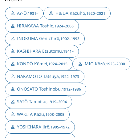
AY-Ō
,
HIEDA Kazuho
,
1931–
1920–2021
HIRAKAWA Toshio
,
1924–2006
INOKUMA Genichirō
,
1902–1993
KASHIHARA Etsutomu
,
1941–
KONDŌ Kōmei
,
MIO Kōzō
,
1924–2015
1923–2000
NAKAMOTO Tatsuya
,
1922–1973
ONOSATO Toshinobu
,
1912–1986
SATŌ Tamotsu
,
1919–2004
WAKITA Kazu
,
1908–2005
YOSHIHARA Jirō
,
1905–1972