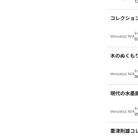
1
コレクショ
E
Venue(s)
:
N/A
0
木のぬくも
E
Venue(s)
:
N/A
0
現代の水墨画
E
Venue(s)
:
N/A
0
粟津則雄コ