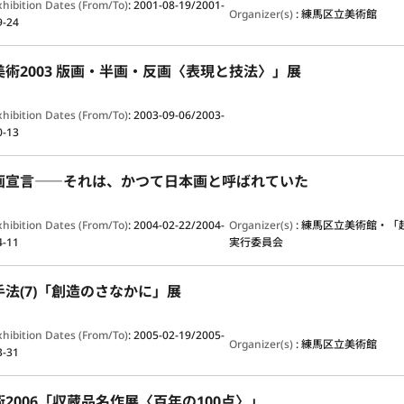
xhibition Dates (From/To)
:
2001-08-19/2001-
Organizer(s)
:
練馬区立美術館
9-24
術2003 版画・半画・反画〈表現と技法〉」展
xhibition Dates (From/To)
:
2003-09-06/2003-
0-13
画宣言――それは、かつて日本画と呼ばれていた
xhibition Dates (From/To)
:
2004-02-22/2004-
Organizer(s)
:
練馬区立美術館・「
4-11
実行委員会
法(7)「創造のさなかに」展
xhibition Dates (From/To)
:
2005-02-19/2005-
Organizer(s)
:
練馬区立美術館
3-31
2006「収蔵品名作展〈百年の100点〉」