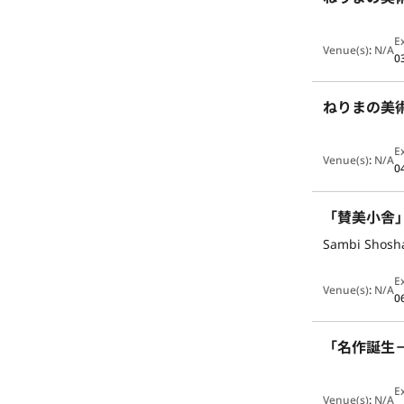
E
Venue(s)
:
N/A
0
ねりまの美術
E
Venue(s)
:
N/A
0
「賛美小舎
Sambi Shosha
E
Venue(s)
:
N/A
0
「名作誕生
E
Venue(s)
:
N/A