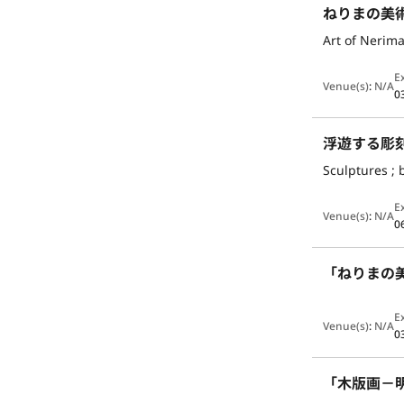
ねりまの美術
Art of Nerima
E
Venue(s)
:
N/A
0
浮遊する彫
Sculptures ; 
E
Venue(s)
:
N/A
0
「ねりまの美
E
Venue(s)
:
N/A
0
「木版画－