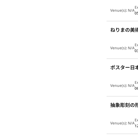
E
Venue(s)
:
N/A
0
ねりまの美術
E
Venue(s)
:
N/A
0
ポスター日
E
Venue(s)
:
N/A
0
抽象彫刻の形成
E
Venue(s)
:
N/A
1