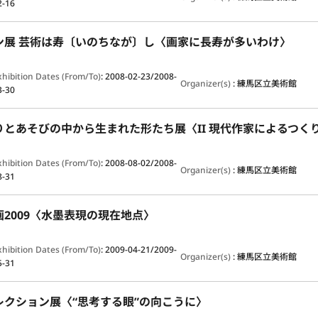
2-16
ン展 芸術は寿〔いのちなが〕し〈画家に長寿が多いわけ〉
xhibition Dates (From/To)
:
2008-02-23/2008-
Organizer(s)
:
練馬区立美術館
3-30
りとあそびの中から生まれた形たち展〈II 現代作家によるつく
xhibition Dates (From/To)
:
2008-08-02/2008-
Organizer(s)
:
練馬区立美術館
8-31
2009〈水墨表現の現在地点〉
xhibition Dates (From/To)
:
2009-04-21/2009-
Organizer(s)
:
練馬区立美術館
5-31
レクション展〈“思考する眼”の向こうに〉