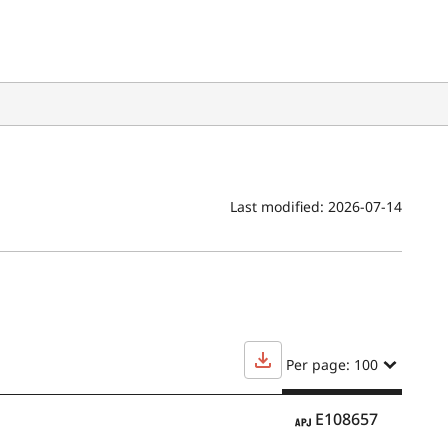
Last modified:
2026-07-14
Per page: 100
APJ
E108657