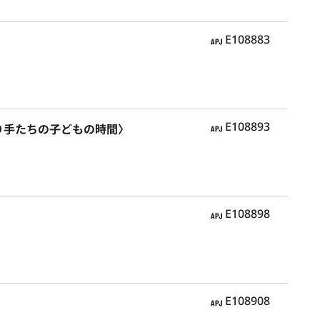
APJ
E108883
APJ
E108893
り手たちの子どもの時間〉
APJ
E108898
APJ
E108908