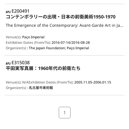
APJ
E200491
コンテンポラリーの出現・日本の前衛美術1950-1970
The Emergence of the Contemporary: Avant-Garde Art in Japan, 1950-1970
Venue(s)
:
Paço Imperial
Exhibition Dates (From/To)
:
2016-07-14/2016-08-28
Organizer(s)
:
The Japan Foundation; Paço Imperial
APJ
E315038
平田実写真展：1960年代の前衛たち
Venue(s)
:
N/A
Exhibition Dates (From/To)
:
2005.11.05-2006.01.15
Organizer(s)
:
名古屋市美術館
1