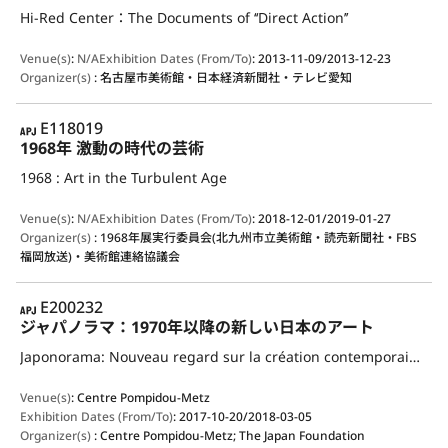
Hi-Red Center：The Documents of ‘‘Direct Action’’
Venue(s)
:
N/A
Exhibition Dates (From/To)
:
2013-11-09/2013-12-23
Organizer(s)
:
名古屋市美術館・日本経済新聞社・テレビ愛知
APJ
E118019
1968年 激動の時代の芸術
1968 : Art in the Turbulent Age
Venue(s)
:
N/A
Exhibition Dates (From/To)
:
2018-12-01/2019-01-27
Organizer(s)
:
1968年展実行委員会(北九州市立美術館・読売新聞社・FBS
福岡放送)・美術館連絡協議会
APJ
E200232
ジャパノラマ：1970年以降の新しい日本のアート
Japonorama: Nouveau regard sur la création contemporaine (Japanorama: A New Vision on Art since 1970)
Venue(s)
:
Centre Pompidou-Metz
Exhibition Dates (From/To)
:
2017-10-20/2018-03-05
Organizer(s)
:
Centre Pompidou-Metz; The Japan Foundation