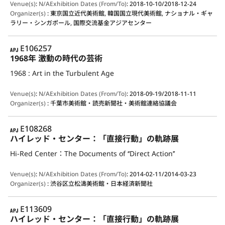
Venue(s)
:
N/A
Exhibition Dates (From/To)
:
2018-10-10/2018-12-24
Organizer(s)
:
東京国立近代美術館, 韓国国立現代美術館, ナショナル・ギャ
ラリー・シンガポール, 国際交流基金アジアセンター
APJ
E106257
1968年 激動の時代の芸術
1968 : Art in the Turbulent Age
Venue(s)
:
N/A
Exhibition Dates (From/To)
:
2018-09-19/2018-11-11
Organizer(s)
:
千葉市美術館・読売新聞社・美術館連絡協議会
APJ
E108268
ハイレッド・センター：「直接行動」の軌跡展
Hi-Red Center：The Documents of ‘‘Direct Action’’
Venue(s)
:
N/A
Exhibition Dates (From/To)
:
2014-02-11/2014-03-23
Organizer(s)
:
渋谷区立松濤美術館・日本経済新聞社
APJ
E113609
ハイレッド・センター：「直接行動」の軌跡展