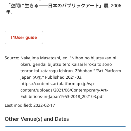
「空間に生きる――日本のパブリックアート」展, 2006
年.
User guide
Source:
Nakajima Masatoshi, ed. “Nihon no bijutsukan ni
okeru gendai bijutsu ten: Kaisai kiroku to sono
tenrankai katarogu ichiran. Zōhoban.” “Art Platform
Japan (APJ).” Published 2021-03.
https://contents.artplatform.go.jp/wp-
content/uploads/2021/06/Contemporary-Art-
Exhibitions-in-Japan1953-2018_202103.pdf
Last modified:
2022-02-17
Other Venue(s) and Dates