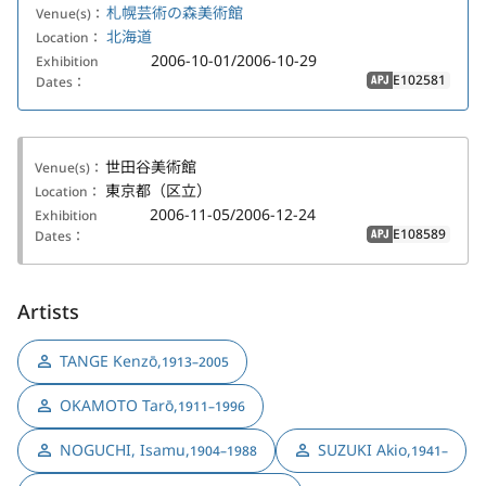
札幌芸術の森美術館
Venue(s)：
北海道
Location：
2006-10-01/2006-10-29
Exhibition
E102581
Dates：
APJ
世田谷美術館
Venue(s)：
東京都（区立）
Location：
2006-11-05/2006-12-24
Exhibition
E108589
Dates：
APJ
Artists
TANGE Kenzō
,
1913–2005
OKAMOTO Tarō
,
1911–1996
NOGUCHI, Isamu
,
SUZUKI Akio
,
1904–1988
1941–