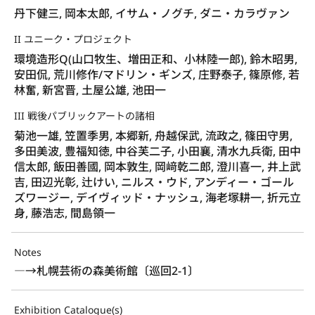
丹下健三, 岡本太郎, イサム・ノグチ, ダニ・カラヴァン
II ユニーク・プロジェクト
環境造形Q(山口牧生、増田正和、小林陸一郎), 鈴木昭男,
安田侃, 荒川修作/マドリン・ギンズ, 庄野泰子, 篠原修, 若
林奮, 新宮晋, 土屋公雄, 池田一
III 戦後パブリックアートの諸相
菊池一雄, 笠置季男, 本郷新, 舟越保武, 流政之, 篠田守男,
多田美波, 豊福知徳, 中谷芙二子, 小田襄, 清水九兵衛, 田中
信太郎, 飯田善國, 岡本敦生, 岡﨑乾二郎, 澄川喜一, 井上武
吉, 田辺光彰, 辻けい, ニルス・ウド, アンディー・ゴール
ズワージー, デイヴィッド・ナッシュ, 海老塚耕一, 折元立
身, 藤浩志, 間島領一
Notes
―→札幌芸術の森美術館〔巡回2-1〕
Exhibition Catalogue(s)