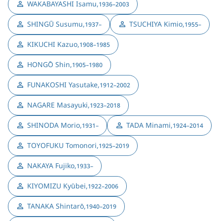
WAKABAYASHI Isamu
,
1936–2003
SHINGŪ Susumu
,
TSUCHIYA Kimio
,
1937–
1955–
KIKUCHI Kazuo
,
1908–1985
HONGŌ Shin
,
1905–1980
FUNAKOSHI Yasutake
,
1912–2002
NAGARE Masayuki
,
1923–2018
SHINODA Morio
,
TADA Minami
,
1931–
1924–2014
TOYOFUKU Tomonori
,
1925–2019
NAKAYA Fujiko
,
1933–
KIYOMIZU Kyūbei
,
1922–2006
TANAKA Shintarō
,
1940–2019