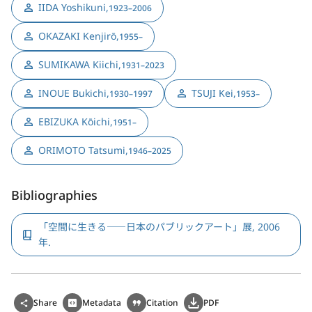
IIDA Yoshikuni
,
1923–2006
OKAZAKI Kenjirō
,
1955–
SUMIKAWA Kiichi
,
1931–2023
INOUE Bukichi
,
TSUJI Kei
,
1930–1997
1953–
EBIZUKA Kōichi
,
1951–
ORIMOTO Tatsumi
,
1946–2025
Bibliographies
「空間に生きる――日本のパブリックアート」展, 2006
年.
Share
Metadata
Citation
PDF