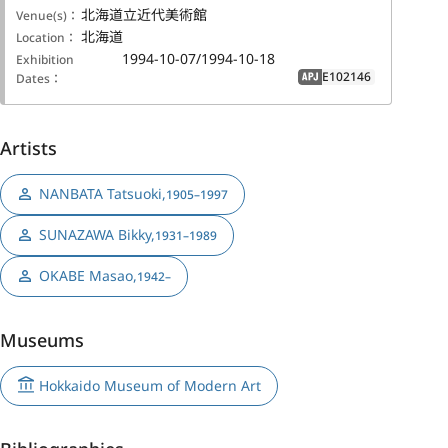
北海道立近代美術館
Venue(s)：
北海道
Location：
1994-10-07/1994-10-18
Exhibition
E102146
Dates：
APJ
Artists
NANBATA Tatsuoki
,
1905–1997
SUNAZAWA Bikky
,
1931–1989
OKABE Masao
,
1942–
Museums
Hokkaido Museum of Modern Art