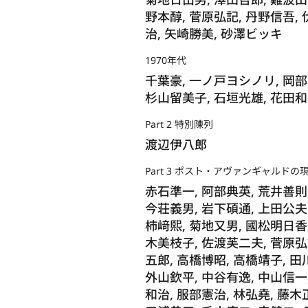
野本醇, 菅原弘記, 丹野信吾, 
治, 矢崎勝美, 砂澤ビッキ
1970年代
千葉豪, 一ノ戸ヨシノリ, 岡部
杉山留美子, 石垣光雄, 花田和
Part 2 特別陳列
渡辺伊八郎
Part 3 ポスト・アヴァンギャルドの
赤石準一, 阿部典英, 荒井善則
今荘義男, 岩下碩通, 上田公夫,
柿﨑熙, 菊地又男, 國松明日香,
木美枝子, 佐渡芙二夫, 菅原弘
五郎, 高橋博昭, 高橋靖子, 田
外山欽平, 中谷有逸, 中山信一,
和治, 服部憲治, 林弘堯, 藤木