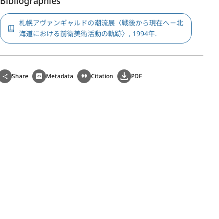
Bibliographies
札幌アヴァンギャルドの潮流展〈戦後から現在へ－北
海道における前衛美術活動の軌跡〉, 1994年.
Share
Metadata
Citation
PDF