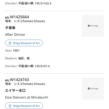
Dim/dur:
平面:縦✕横: 130.5×162.3
APJ
W1425664
塔本 シスコ
Tomoto Shisuko
夕食後
After Dinner
Shiga Museum of Art
Year
: 1967
Medium:
油彩、板
Dim/dur:
平面:縦✕横: 139.9×91.4
APJ
W1424743
塔本 シスコ
Tomoto Shisuko
エイサー水口
Eisa Dancers at Minakuchi
Shiga Museum of Art