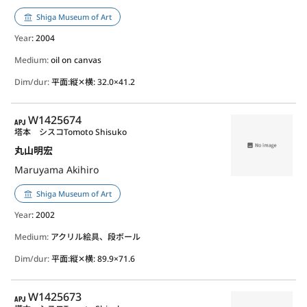
Shiga Museum of Art
Year
: 2004
Medium:
oil on canvas
Dim/dur:
平面:縦✕横: 32.0×41.2
APJ
W1425674
塔本 シスコ
Tomoto Shisuko
丸山明宏
Maruyama Akihiro
Shiga Museum of Art
Year
: 2002
Medium:
アクリル絵具、段ボール
Dim/dur:
平面:縦✕横: 89.9×71.6
APJ
W1425673