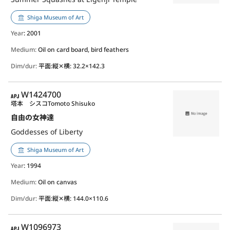
Shiga Museum of Art
Year
: 2001
Medium:
Oil on card board, bird feathers
Dim/dur:
平面:縦✕横: 32.2×142.3
APJ
W1424700
塔本 シスコ
Tomoto Shisuko
自由の女神達
Goddesses of Liberty
Shiga Museum of Art
Year
: 1994
Medium:
Oil on canvas
Dim/dur:
平面:縦✕横: 144.0×110.6
APJ
W1096973