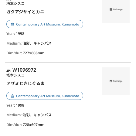
塔本シスコ
ガクアジサイとカニ
Contemporary Art Museum, Kumamoto
Year
: 1998
Medium:
油彩、キャンバス
Dim/dur:
727x608mm
APJ
W1096972
塔本シスコ
アザミときじぐるま
Contemporary Art Museum, Kumamoto
Year
: 1998
Medium:
油彩、キャンバス
Dim/dur:
728x607mm