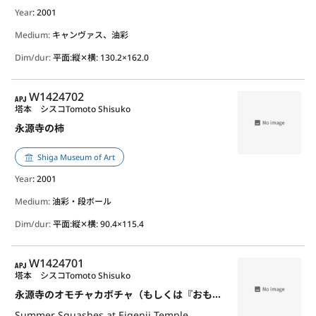
Year
: 2001
Medium:
キャンヴァス、油彩
Dim/dur:
平面:縦✕横: 130.2×162.0
APJ
W1424702
塔本 シスコ
Tomoto Shisuko
永源寺の柿
Shiga Museum of Art
Year
: 2001
Medium:
油彩・段ボール
Dim/dur:
平面:縦✕横: 90.4×115.4
APJ
W1424701
塔本 シスコ
Tomoto Shisuko
永源寺のオモチャカボチャ（もしくは『おもチャカボチャ』）
Summer Squashes at Eigenji Temple