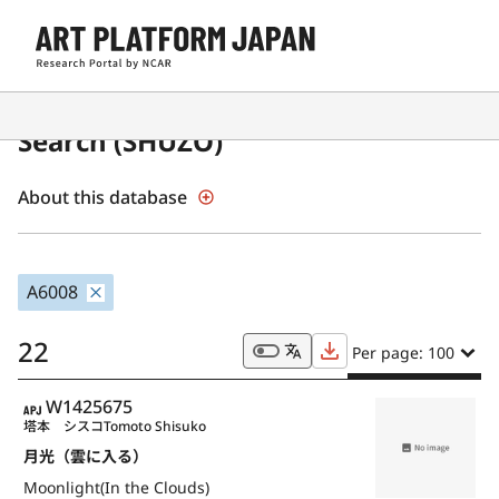
Japanese Museum Collections
Search (SHŪZŌ)
About this database
A6008
22
Per page: 100
APJ
W1425675
塔本 シスコ
Tomoto Shisuko
月光（雲に入る）
Moonlight(In the Clouds)