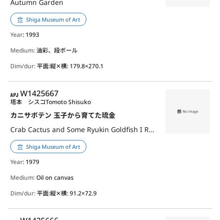
Autumn Garden
Shiga Museum of Art
Year
: 1993
Medium:
油彩、段ボール
Dim/dur:
平面:縦✕横: 179.8×270.1
APJ
W1425667
塔本 シスコ
Tomoto Shisuko
カニサボテン 玉子から育てた琉金
Crab Cactus and Some Ryukin Goldfish I Raised from Eggs
Shiga Museum of Art
Year
: 1979
Medium:
Oil on canvas
Dim/dur:
平面:縦✕横: 91.2×72.9