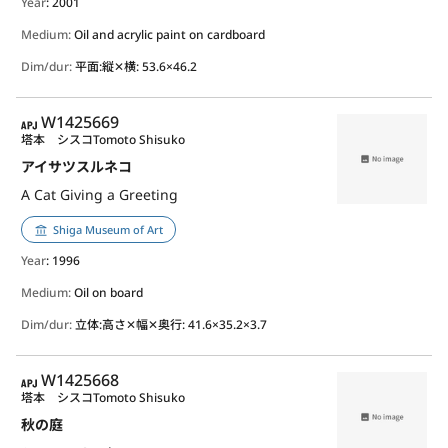
Year
: 2001
Medium:
Oil and acrylic paint on cardboard
Dim/dur:
平面:縦✕横: 53.6×46.2
APJ
W1425669
塔本 シスコ
Tomoto Shisuko
アイサツスルネコ
A Cat Giving a Greeting
Shiga Museum of Art
Year
: 1996
Medium:
Oil on board
Dim/dur:
立体:高さ✕幅✕奥行: 41.6×35.2×3.7
APJ
W1425668
塔本 シスコ
Tomoto Shisuko
秋の庭