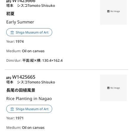
APJ
W1425666
塔本 シスコ
Tomoto Shisuko
初夏
Early Summer
Shiga Museum of Art
Year
: 1974
Medium:
Oil on canvas
Dim/dur:
平面:縦✕横: 130.4×162.4
APJ
W1425665
塔本 シスコ
Tomoto Shisuko
長尾の田植風景
Rice Planting in Nagao
Shiga Museum of Art
Year
: 1971
Medium:
Oil on canvas