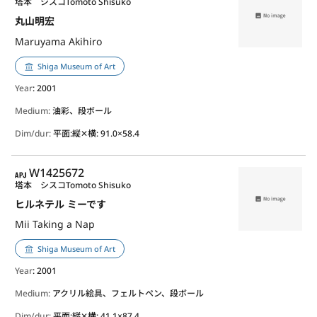
塔本 シスコ
Tomoto Shisuko
丸山明宏
Maruyama Akihiro
Shiga Museum of Art
Year
: 2001
Medium:
油彩、段ボール
Dim/dur:
平面:縦✕横: 91.0×58.4
APJ
W1425672
塔本 シスコ
Tomoto Shisuko
ヒルネテル ミーです
Mii Taking a Nap
Shiga Museum of Art
Year
: 2001
Medium:
アクリル絵具、フェルトペン、段ボール
Dim/dur:
平面:縦✕横: 41.1×87.4