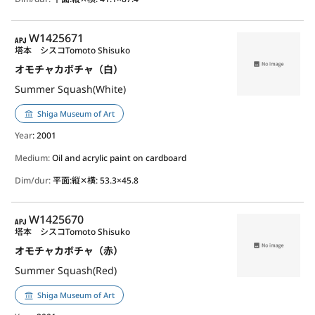
APJ
W1425671
塔本 シスコ
Tomoto Shisuko
オモチャカボチャ（白）
Summer Squash(White)
Shiga Museum of Art
Year
: 2001
Medium:
Oil and acrylic paint on cardboard
Dim/dur:
平面:縦✕横: 53.3×45.8
APJ
W1425670
塔本 シスコ
Tomoto Shisuko
オモチャカボチャ（赤）
Summer Squash(Red)
Shiga Museum of Art