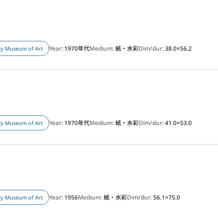
Year
: 1970年代
Medium:
紙・水彩
Dim/dur:
38.0×56.2
ity Museum of Art
Year
: 1970年代
Medium:
紙・水彩
Dim/dur:
41.0×53.0
ity Museum of Art
Year
: 1956
Medium:
紙・水彩
Dim/dur:
56.1×75.0
ity Museum of Art