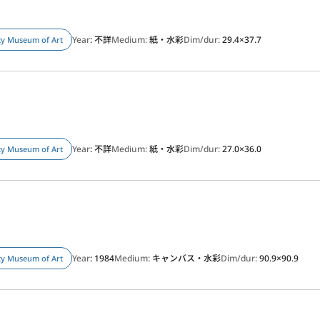
Year
: 不詳
Medium:
紙・水彩
Dim/dur:
29.4×37.7
ity Museum of Art
Year
: 不詳
Medium:
紙・水彩
Dim/dur:
27.0×36.0
ity Museum of Art
Year
: 1984
Medium:
キャンバス・水彩
Dim/dur:
90.9×90.9
ity Museum of Art