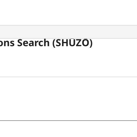
ons Search (SHŪZŌ)