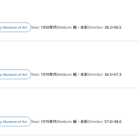
Year
: 1950年代
Medium:
紙・水彩
Dim/dur:
38.2×56.5
ity Museum of Art
Year
: 1970年代
Medium:
紙・水彩
Dim/dur:
34.5×57.3
ity Museum of Art
Year
: 1970年代
Medium:
紙・水彩
Dim/dur:
57.0×38.0
ity Museum of Art