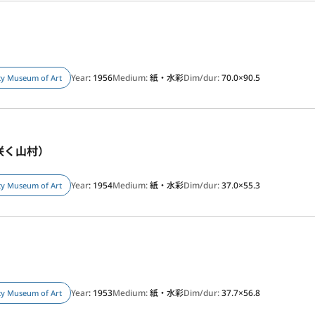
Year
: 1956
Medium:
紙・水彩
Dim/dur:
70.0×90.5
ity Museum of Art
咲く山村）
Year
: 1954
Medium:
紙・水彩
Dim/dur:
37.0×55.3
ity Museum of Art
Year
: 1953
Medium:
紙・水彩
Dim/dur:
37.7×56.8
ity Museum of Art