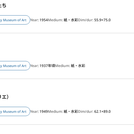
たち
Year
: 1954
Medium:
紙・水彩
Dim/dur:
55.9×75.0
ity Museum of Art
Year
: 1937年頃
Medium:
紙・水彩
ity Museum of Art
リエ）
Year
: 1949
Medium:
紙・水彩
Dim/dur:
62.1×89.0
ity Museum of Art