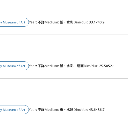
Year
: 不詳
Medium:
紙・水彩
Dim/dur:
33.1×40.9
ity Museum of Art
Year
: 不詳
Medium:
紙・水彩 扇面
Dim/dur:
25.5×52.1
ity Museum of Art
Year
: 不詳
Medium:
紙・水彩
Dim/dur:
43.6×36.7
ity Museum of Art