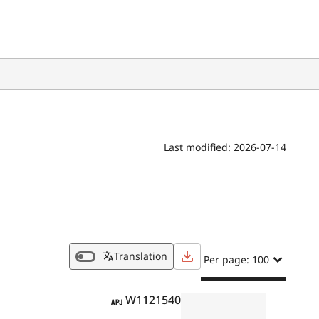
Last modified:
2026-07-14
Translation
Per page: 100
APJ
W1121540