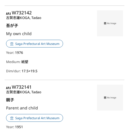
APJ
W732142
古賀忠雄
KOGA, Tadao
吾が子
My own child
Saga Prefectural Art Museum
Year
: 1976
Medium:
紙塑
Dim/dur:
17.5×19.5
APJ
W732141
古賀忠雄
KOGA, Tadao
親子
Parent and child
Saga Prefectural Art Museum
Year
: 1951