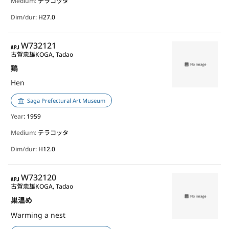
Medium:
テラコッタ
Dim/dur:
H27.0
APJ
W732121
古賀忠雄
KOGA, Tadao
鶏
Hen
Saga Prefectural Art Museum
Year
: 1959
Medium:
テラコッタ
Dim/dur:
H12.0
APJ
W732120
古賀忠雄
KOGA, Tadao
巣温め
Warming a nest