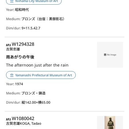
Niihama City Museum of Art
Year
: 昭和時代
Medium:
ブロンズ（台座：黒御影石）
Dim/dur:
9×11.5.42.7
APJ
W1294328
古賀忠雄
雨あがりの午後
The afternoon just after the rain
Yamanashi Prefectural Museum of Art
Year
: 1974
Medium:
ブロンズ・鋳造
Dim/dur:
縦142.00×横65.00
APJ
W1080042
古賀忠雄
KOGA, Tadao