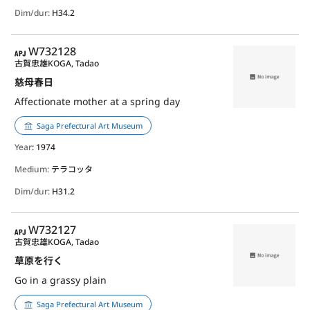
Dim/dur:
H34.2
APJ
W732128
古賀忠雄
KOGA, Tadao
慈母春日
Affectionate mother at a spring day
Saga Prefectural Art Museum
Year
: 1974
Medium:
テラコッタ
Dim/dur:
H31.2
APJ
W732127
古賀忠雄
KOGA, Tadao
草原を行く
Go in a grassy plain
Saga Prefectural Art Museum