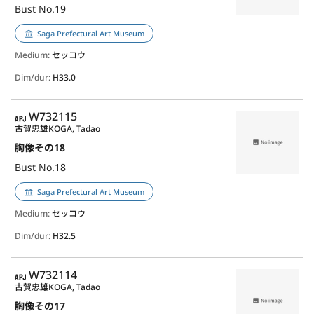
Bust No.19
Saga Prefectural Art Museum
Medium:
セッコウ
Dim/dur:
H33.0
APJ
W732115
古賀忠雄
KOGA, Tadao
胸像その18
Bust No.18
Saga Prefectural Art Museum
Medium:
セッコウ
Dim/dur:
H32.5
APJ
W732114
古賀忠雄
KOGA, Tadao
胸像その17