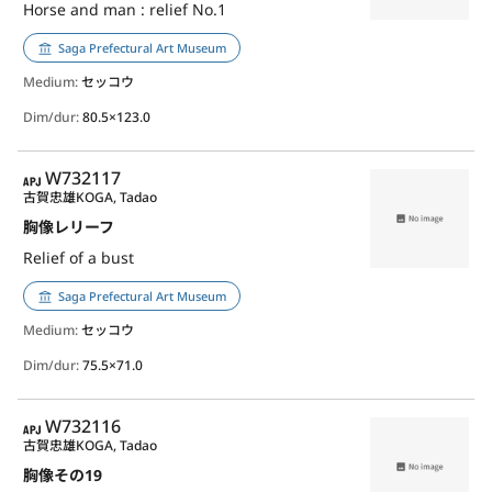
Horse and man : relief No.1
Saga Prefectural Art Museum
Medium:
セッコウ
Dim/dur:
80.5×123.0
APJ
W732117
古賀忠雄
KOGA, Tadao
胸像レリーフ
Relief of a bust
Saga Prefectural Art Museum
Medium:
セッコウ
Dim/dur:
75.5×71.0
APJ
W732116
古賀忠雄
KOGA, Tadao
胸像その19