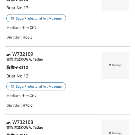
Bust No.13
Saga Prefectural Art Museum
Medium:
セッコウ
Dim/dur:
H66.5
APJ
W732109
古賀忠雄
KOGA, Tadao
胸像その12
Bust No.12
Saga Prefectural Art Museum
Medium:
セッコウ
Dim/dur:
H70.0
APJ
W732108
古賀忠雄
KOGA, Tadao