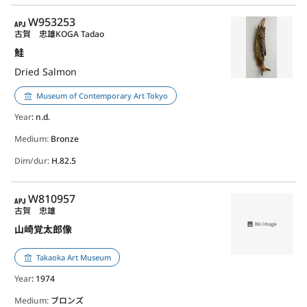
APJ
W953253
古賀 忠雄
KOGA Tadao
鮭
Dried Salmon
Museum of Contemporary Art Tokyo
Year
: n.d.
Medium:
Bronze
Dim/dur:
H.82.5
APJ
W810957
古賀 忠雄
山崎覚太郎像
Takaoka Art Museum
Year
: 1974
Medium:
ブロンズ