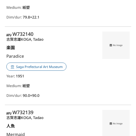
Medium:
紙塑
Dim/dur:
79.8×22.1
APJ
W732140
古賀忠雄
KOGA, Tadao
楽園
Paradice
Saga Prefectural Art Museum
Year
: 1951
Medium:
紙塑
Dim/dur:
90.0×90.0
APJ
W732139
古賀忠雄
KOGA, Tadao
人魚
Mermaid