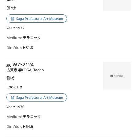
Birth
Saga Prefectural Art Museum
Year
: 1972
Medium:
テラコッタ
Dim/dur:
H31.8
APJ
W732124
古賀忠雄
KOGA, Tadao
仰ぐ
Look up
Saga Prefectural Art Museum
Year
: 1970
Medium:
テラコッタ
Dim/dur:
H54.6