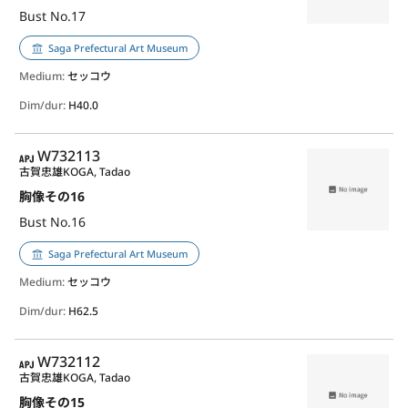
Bust No.17
Saga Prefectural Art Museum
Medium:
セッコウ
Dim/dur:
H40.0
APJ
W732113
古賀忠雄
KOGA, Tadao
胸像その16
Bust No.16
Saga Prefectural Art Museum
Medium:
セッコウ
Dim/dur:
H62.5
APJ
W732112
古賀忠雄
KOGA, Tadao
胸像その15