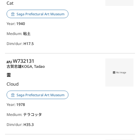
Cat
Saga Prefectural Art Museum
Year
: 1940
Medium:
粘土
Dim/dur:
H17.5
APJ
W732131
古賀忠雄
KOGA, Tadao
雲
Cloud
Saga Prefectural Art Museum
Year
: 1978
Medium:
テラコッタ
Dim/dur:
H35.3