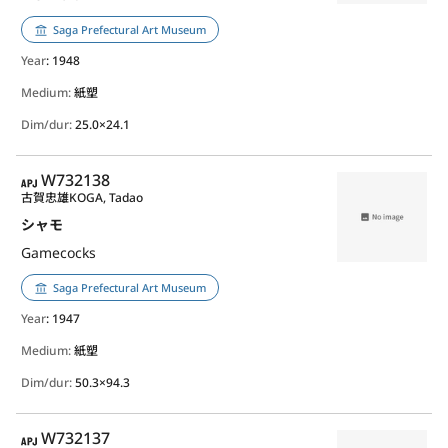
Saga Prefectural Art Museum
Year
: 1948
Medium:
紙塑
Dim/dur:
25.0×24.1
APJ
W732138
古賀忠雄
KOGA, Tadao
シャモ
Gamecocks
Saga Prefectural Art Museum
Year
: 1947
Medium:
紙塑
Dim/dur:
50.3×94.3
APJ
W732137