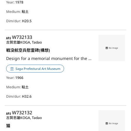
Year
: 1978
Medium:
粘土
Dim/dur:
H20.5
APJ
W732133
古賀忠雄
KOGA, Tadao
戦没航空兵慰霊碑(構想)
Design for a memorial monument for the war dead aviation soldier
Saga Prefectural Art Museum
Year
: 1966
Medium:
粘土
Dim/dur:
H32.6
APJ
W732132
古賀忠雄
KOGA, Tadao
猫