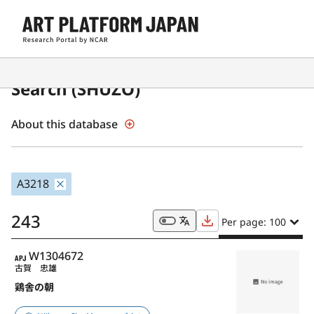
Japanese Museum Collections
Search (SHŪZŌ)
About this database
A3218
243
Per page: 100
APJ
W1304672
古賀 忠雄
鶏舎の朝