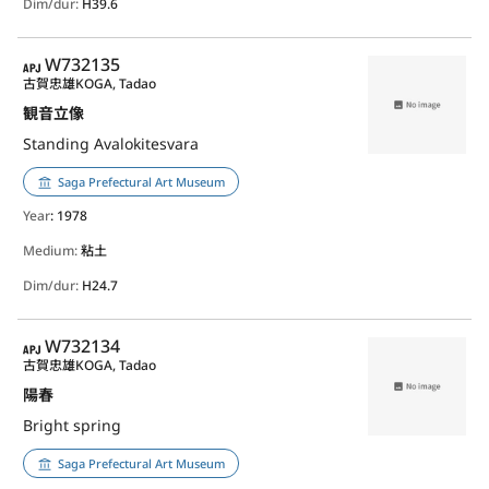
Dim/dur:
H39.6
APJ
W732135
古賀忠雄
KOGA, Tadao
観音立像
Standing Avalokitesvara
Saga Prefectural Art Museum
Year
: 1978
Medium:
粘土
Dim/dur:
H24.7
APJ
W732134
古賀忠雄
KOGA, Tadao
陽春
Bright spring
Saga Prefectural Art Museum