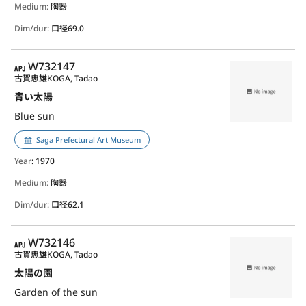
Medium:
陶器
Dim/dur:
口径69.0
APJ
W732147
古賀忠雄
KOGA, Tadao
青い太陽
Blue sun
Saga Prefectural Art Museum
Year
: 1970
Medium:
陶器
Dim/dur:
口径62.1
APJ
W732146
古賀忠雄
KOGA, Tadao
太陽の園
Garden of the sun