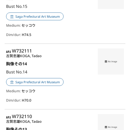
Bust No.15
Saga Prefectural Art Museum
Medium:
セッコウ
Dim/dur:
H74.5
APJ
W732111
古賀忠雄
KOGA, Tadao
胸像その14
Bust No.14
Saga Prefectural Art Museum
Medium:
セッコウ
Dim/dur:
H70.0
APJ
W732110
古賀忠雄
KOGA, Tadao
胸像その13