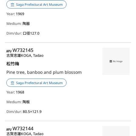
Saga Prefectural Art Museum
Year
: 1969
Medium:
陶器
Dim/dur:
口径127.0
APJ
W732145
古賀忠雄
KOGA, Tadao
松竹梅
Pine tree, banboo and plum blossom
Saga Prefectural Art Museum
Year
: 1968
Medium:
陶板
Dim/dur:
80.5×121.9
APJ
W732144
古賀忠雄
KOGA, Tadao