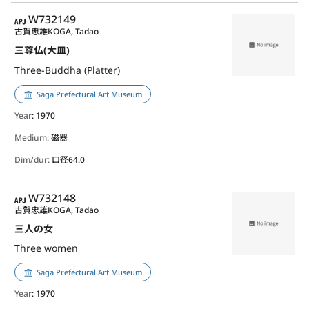
APJ
W732149
古賀忠雄
KOGA, Tadao
三尊仏(大皿)
Three-Buddha (Platter)
Saga Prefectural Art Museum
Year
: 1970
Medium:
磁器
Dim/dur:
口径64.0
APJ
W732148
古賀忠雄
KOGA, Tadao
三人の女
Three women
Saga Prefectural Art Museum
Year
: 1970