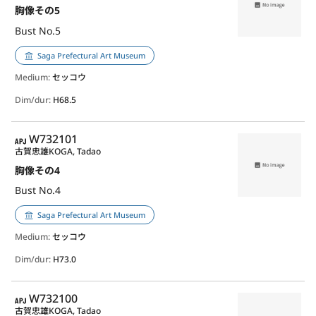
胸像その5
Bust No.5
Saga Prefectural Art Museum
Medium:
セッコウ
Dim/dur:
H68.5
APJ
W732101
古賀忠雄
KOGA, Tadao
胸像その4
Bust No.4
Saga Prefectural Art Museum
Medium:
セッコウ
Dim/dur:
H73.0
APJ
W732100
古賀忠雄
KOGA, Tadao