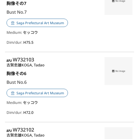
胸像その7
Bust No.7
Saga Prefectural Art Museum
Medium:
セッコウ
Dim/dur:
H75.5
APJ
W732103
古賀忠雄
KOGA, Tadao
胸像その6
Bust No.6
Saga Prefectural Art Museum
Medium:
セッコウ
Dim/dur:
H72.0
APJ
W732102
古賀忠雄
KOGA, Tadao