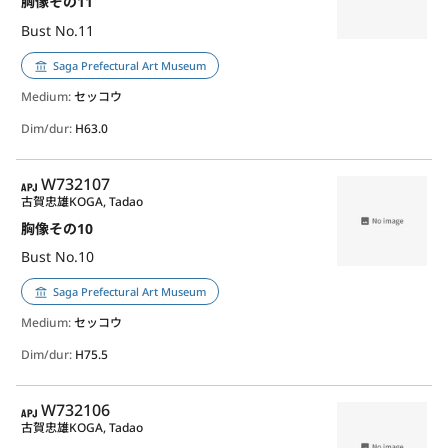
胸像その11
Bust No.11
Saga Prefectural Art Museum
Medium:
セッコウ
Dim/dur:
H63.0
APJ
W732107
古賀忠雄
KOGA, Tadao
胸像その10
Bust No.10
Saga Prefectural Art Museum
Medium:
セッコウ
Dim/dur:
H75.5
APJ
W732106
古賀忠雄
KOGA, Tadao