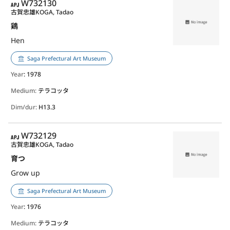
APJ
W732130
古賀忠雄
KOGA, Tadao
鶏
Hen
Saga Prefectural Art Museum
Year
: 1978
Medium:
テラコッタ
Dim/dur:
H13.3
APJ
W732129
古賀忠雄
KOGA, Tadao
育つ
Grow up
Saga Prefectural Art Museum
Year
: 1976
Medium:
テラコッタ