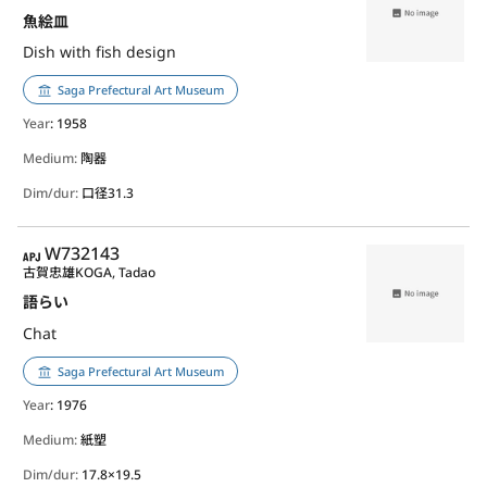
魚絵皿
Dish with fish design
Saga Prefectural Art Museum
Year
: 1958
Medium:
陶器
Dim/dur:
口径31.3
APJ
W732143
古賀忠雄
KOGA, Tadao
語らい
Chat
Saga Prefectural Art Museum
Year
: 1976
Medium:
紙塑
Dim/dur:
17.8×19.5