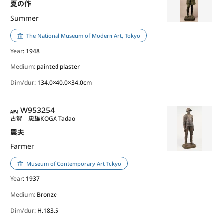
夏の作
Summer
The National Museum of Modern Art, Tokyo
Year
: 1948
Medium:
painted plaster
Dim/dur:
134.0×40.0×34.0cm
APJ
W953254
古賀 忠雄
KOGA Tadao
農夫
Farmer
Museum of Contemporary Art Tokyo
Year
: 1937
Medium:
Bronze
Dim/dur:
H.183.5