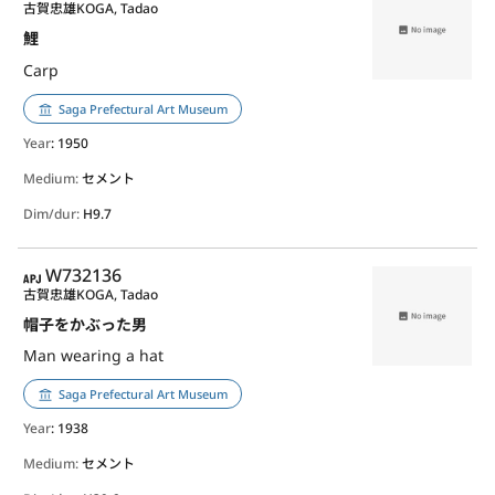
古賀忠雄
KOGA, Tadao
鯉
Carp
Saga Prefectural Art Museum
Year
: 1950
Medium:
セメント
Dim/dur:
H9.7
APJ
W732136
古賀忠雄
KOGA, Tadao
帽子をかぶった男
Man wearing a hat
Saga Prefectural Art Museum
Year
: 1938
Medium:
セメント