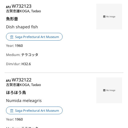
APJ
W732123
古賀忠雄
KOGA, Tadao
魚形壺
Dish shaped fish
Saga Prefectural Art Museum
Year
: 1960
Medium:
テラコッタ
Dim/dur:
H32.6
APJ
W732122
古賀忠雄
KOGA, Tadao
ほろほう鳥
Numida meleagris
Saga Prefectural Art Museum
Year
: 1960