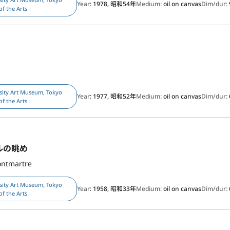
Year
: 1978, 昭和54年
Medium:
oil on canvas
Dim/dur:
of the Arts
sity Art Museum, Tokyo
Year
: 1977, 昭和52年
Medium:
oil on canvas
Dim/dur:
of the Arts
ルの眺め
ontmartre
sity Art Museum, Tokyo
Year
: 1958, 昭和33年
Medium:
oil on canvas
Dim/dur:
of the Arts