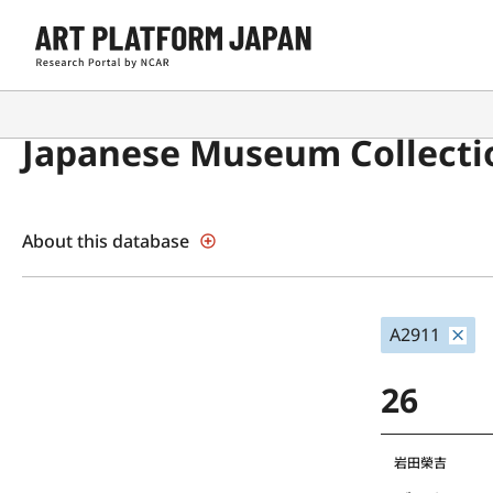
Japanese Museum Collecti
About this database
A2911
26
岩田榮吉