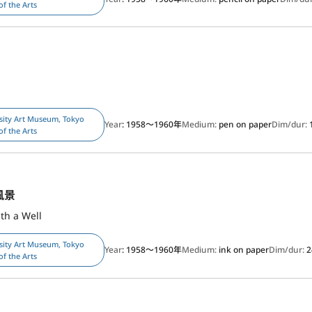
of the Arts
sity Art Museum, Tokyo
Year
: 1958～1960年
Medium:
pen on paper
Dim/dur:
of the Arts
風景
th a Well
sity Art Museum, Tokyo
Year
: 1958～1960年
Medium:
ink on paper
Dim/dur:
2
of the Arts