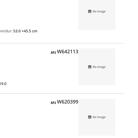
im/dur:
53.0 ×45.5 cm
APJ
W642113
19.0
APJ
W620399