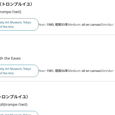
（トロンプルイユ）
rompe-l'oeil)
sity Art Museum, Tokyo
Year
: 1980, 昭和55年
Medium:
oil on canvas
Dim/dur:
of the Arts
th the Eaves
sity Art Museum, Tokyo
Year
: 1981, 昭和56年
Medium:
oil on canvas
Dim/dur:
of the Arts
トロンプルイユ）
ll(trompe-l'oeil)
sity Art Museum, Tokyo