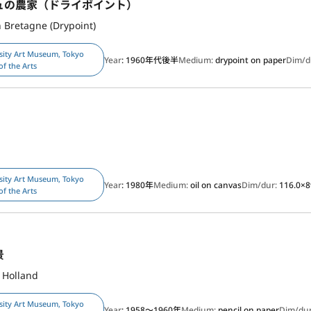
ュの農家（ドライポイント）
 Bretagne (Drypoint)
sity Art Museum, Tokyo
Year
: 1960年代後半
Medium:
drypoint on paper
Dim/d
of the Arts
sity Art Museum, Tokyo
Year
: 1980年
Medium:
oil on canvas
Dim/dur:
116.0×
of the Arts
景
 Holland
sity Art Museum, Tokyo
Year
: 1958～1960年
Medium:
pencil on paper
Dim/du