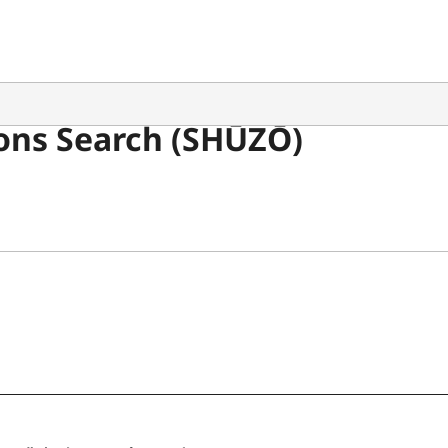
ons Search (SHŪZŌ)