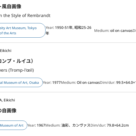
ト風自画像
 in the Style of Rembrandt
Year
: 1950-51年, 昭和25-26
sity Art Museum, Tokyo
Medium:
oil on canvas
D
of the Arts
年
Eikichi
ロンプ・ルイユ）
ers (Tromp-l'œil)
Year
: 1977
Medium:
Oil on canvas
Dim/dur:
99.5×64.0×
al Museum of Art, Osaka
, Eikichi
の自画像
Year
: 1967
Medium:
油彩、カンヴァス
Dim/dur:
79.8×64.2cm
Museum of Art