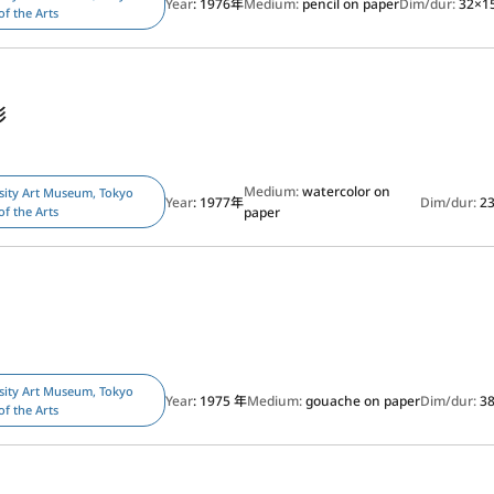
Year
: 1976年
Medium:
pencil on paper
Dim/dur:
32×1
of the Arts
形
Medium:
watercolor on
sity Art Museum, Tokyo
Year
: 1977年
Dim/dur:
2
of the Arts
paper
sity Art Museum, Tokyo
Year
: 1975 年
Medium:
gouache on paper
Dim/dur:
3
of the Arts