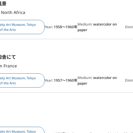
風景
 North Africa
Medium:
watercolor on
sity Art Museum, Tokyo
Year
: 1958～1960年
Dim
of the Arts
paper
田舎にて
in France
Medium:
watercolor on
sity Art Museum, Tokyo
Year
: 1957～1960年
Dim
of the Arts
paper
l
sity Art Museum, Tokyo