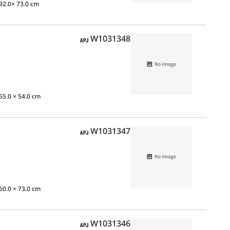
92.0× 73.0 cm
APJ
W1031348
65.0 × 54.0 cm
APJ
W1031347
60.0 × 73.0 cm
APJ
W1031346