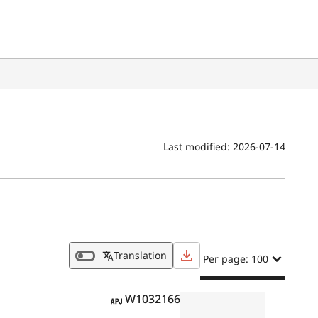
Last modified:
2026-07-14
Translation
Per page: 100
APJ
W1032166