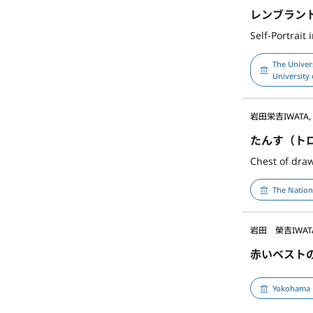
レンブラン
Self-Portrait
The Univer
University 
岩田栄吉
IWATA, 
たんす（ト
Chest of draw
The Nation
岩田 榮吉
IWATA
赤いベスト
Yokohama 