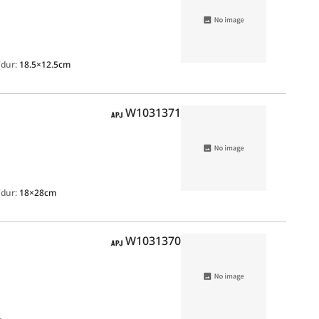
/dur:
18.5×12.5cm
APJ
W1031371
/dur:
18×28cm
APJ
W1031370